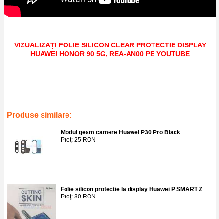
VIZUALIZAȚI FOLIE SILICON CLEAR PROTECTIE DISPLAY
HUAWEI HONOR 90 5G, REA-AN00 PE YOUTUBE
Tags:
accesorii
,
screen guard
,
service gsm ploiesti
,
rea-an00
,
aplicare folie silicon clear protectie display huawei honor 90 5g
,
telefoane
,
protectie geam
,
ecran
,
lcd
Produse similare:
Modul geam camere Huawei P30 Pro Black
Preţ: 25 RON
Folie silicon protectie la display Huawei P SMART Z
Preţ: 30 RON