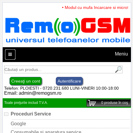
• Modul cu mufa Incarcare si microfon 
Meniu
Creeaţi un cont
Autentificare
Telefon: PLOIESTI - 0720.231.680 LUNI-VINERI 10:00-18:00
Email:
admin@remogsm.ro
Toate preţurile includ T.V.A.
0
produse în coş
Proceduri Service
Google
Consumabile si aparatura service