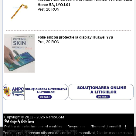
Honor 5A, LYO-L01
Preţ: 20 RON
Folie silicon protectie la display Huawei Y7p
Preţ: 20 RON
Copyright © 2012 - 2026 RemoGSM
Politica de colectare acord cookies
|
Despre noi
|
Termeni şi condiţii
|
Confidenţialitatea datelor
|
Politica de retur
Pentru scopuri precum afișarea de conținut personalizat, folosim module cookie
Actualizat: 7 august 2026