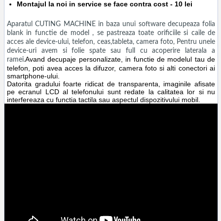
Montajul la noi in service se face contra cost - 10 lei
Aparatul CUTING MACHINE in baza unui software decupeaza folia
blank in functie de model , se pastreaza toate orificiile si caile de
acces ale device-ului, telefon, ceas,tableta, camera foto, Pentru unele
device-uri avem si folie spate sau full cu acoperire laterala a
Avand decupaje personalizate, in functie de modelul tau de
ramei.
telefon, poti avea acces la difuzor, camera foto si alti conectori ai
smartphone-ului.
Datorita gradului foarte ridicat de transparenta, imaginile afisate
pe ecranul LCD al telefonului sunt redate la calitatea lor si nu
interfereaza cu functia tactila sau aspectul dispozitivului mobil.