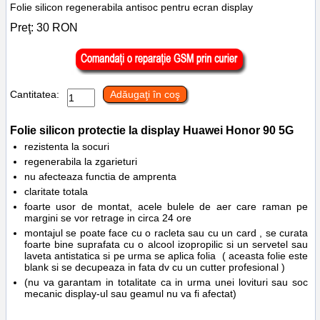
Folie silicon regenerabila antisoc pentru ecran display
Preţ:
30
RON
Cantitatea:
Adăugaţi în coş
Folie silicon protectie la display
Huawei Honor 90 5G
rezistenta la socuri
regenerabila la zgarieturi
nu afecteaza functia de amprenta
claritate totala
foarte usor de montat, acele bulele de aer care raman pe
margini se vor retrage in circa 24 ore
montajul se poate face cu o racleta sau cu un card , se curata
foarte bine suprafata cu o alcool izopropilic si un servetel sau
laveta antistatica si pe urma se aplica folia ( aceasta folie este
blank si se decupeaza in fata dv cu un cutter profesional )
(nu va garantam in totalitate ca in urma unei lovituri sau soc
mecanic display-ul sau geamul nu va fi afectat)