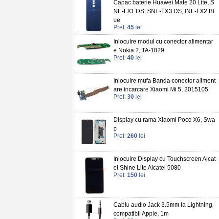
Capac baterie Huawei Mate 20 Lite, S
NE-LX1 DS, SNE-LX3 DS, INE-LX2 Bl
ue
Pret:
45
lei
Inlocuire modul cu conector alimentar
e Nokia 2, TA-1029
Pret:
40
lei
Inlocuire mufa Banda conector aliment
are incarcare Xiaomi Mi 5, 2015105
Pret:
30
lei
Display cu rama Xiaomi Poco X6, Swa
p
Pret:
260
lei
Inlocuire Display cu Touchscreen Alcat
el Shine Lite Alcatel 5080
Pret:
150
lei
Cablu audio Jack 3.5mm la Lightning,
compatibil Apple, 1m