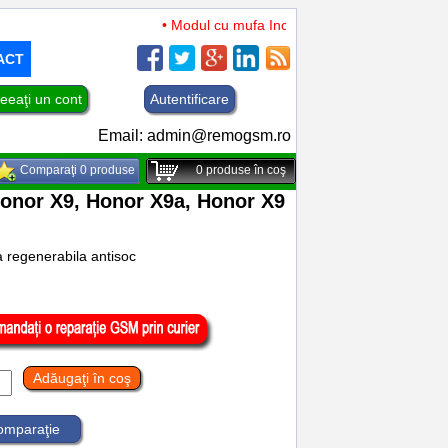
• Modul cu mufa Incarcare si microfon TCL 50 XL 
ACT
eeaţi un cont
Autentificare
Email:
admin@remogsm.ro
Comparaţi 0 produse
0
produse în coş
 Honor X9, Honor X9a, Honor X9
a regenerabila antisoc
Adăugaţi în coş
comparaţie