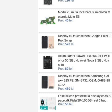
Pret:
110
lei
Modul cu mufa Incarcare si microfon M
otorola Moto E6i
Pret:
40
lei
Display cu touchscreen Google Pixel 9
Pro, Swap
Pret:
520
lei
Acumulator Huawei HB426493EFW, H
onor 50 SE , Huawei Nova 9 SE , Nov
a 10
Pret:
80
lei
Display cu touchscreen Samsung Gal
axy S25 FE, SM-S731, OEM, GH82-38
423A
Pret:
480
lei
Folie silicon protectie la display ceas S
pacetalk Kids(SP-1005G), set 6 buc
Pret:
50
lei