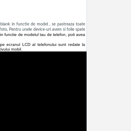
ank in functie de model , se pastreaza toate
a foto, Pentru unele device-uri avem si folie spate
n functie de modelul tau de telefon, poti avea
e pe ecranul LCD al telefonului sunt redate la
ivului mobil.