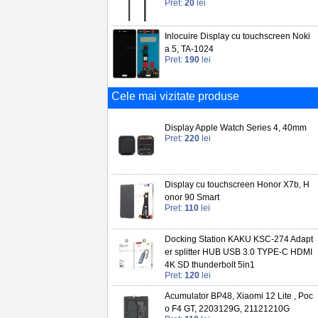
Pret:
20
lei
Inlocuire Display cu touchscreen Noki
a 5, TA-1024
Pret:
190
lei
Cele mai vizitate produse
Display Apple Watch Series 4, 40mm
Pret:
220
lei
Display cu touchscreen Honor X7b, H
onor 90 Smart
Pret:
110
lei
Docking Station KAKU KSC-274 Adapt
er splitter HUB USB 3.0 TYPE-C HDMI
4K SD thunderbolt 5in1
Pret:
120
lei
Acumulator BP48, Xiaomi 12 Lite , Poc
o F4 GT, 2203129G, 21121210G