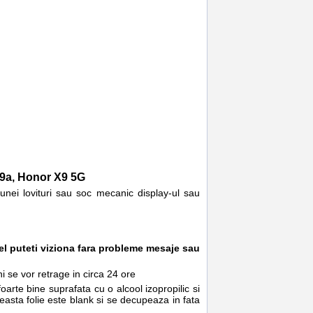
9a, Honor X9 5G
 unei lovituri sau soc mecanic display-ul sau
stfel puteti viziona fara probleme mesaje sau
 se vor retrage in circa 24 ore
arte bine suprafata cu o alcool izopropilic si
ceasta folie este blank si se decupeaza in fata