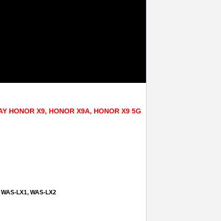
LAY HONOR X9, HONOR X9A, HONOR X9 5G
a
,
honor x9 5g
,
service gsm ploiesti
,
screen
te WAS-LX1, WAS-LX2