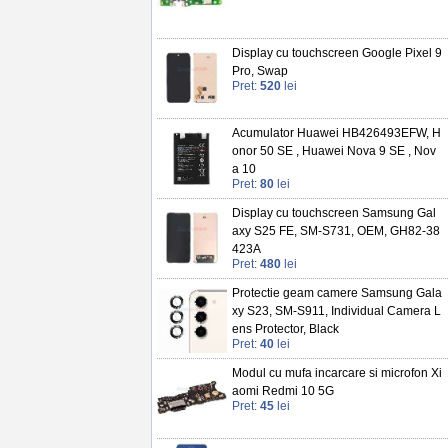
Display cu touchscreen Google Pixel 9
Pro, Swap
Pret:
520
lei
Acumulator Huawei HB426493EFW, H
onor 50 SE , Huawei Nova 9 SE , Nov
a 10
Pret:
80
lei
Display cu touchscreen Samsung Gal
axy S25 FE, SM-S731, OEM, GH82-38
423A
Pret:
480
lei
Protectie geam camere Samsung Gala
xy S23, SM-S911, Individual Camera L
ens Protector, Black
Pret:
40
lei
Modul cu mufa incarcare si microfon Xi
aomi Redmi 10 5G
Pret:
45
lei