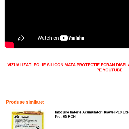
VIZUALIZAȚI FOLIE SILICON MATA PROTECTIE ECRAN DISP
PE YOUTUBE
Tags:
aplicare folie silicon mata protectie ecran display honor x9
,
honor x9
saver
,
accesorii
,
protectie lcd
,
reparatii
,
telefoane
Produse similare:
Inlocuire baterie Acumulator Huawei P10 Li
Preţ: 65 RON