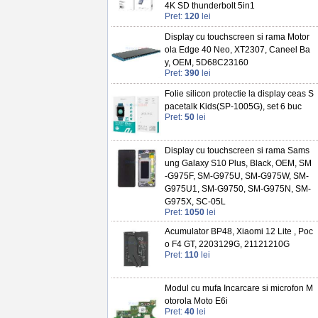
4K SD thunderbolt 5in1
Pret:
120
lei
Display cu touchscreen si rama Motor
ola Edge 40 Neo, XT2307, Caneel Ba
y, OEM, 5D68C23160
Pret:
390
lei
Folie silicon protectie la display ceas S
pacetalk Kids(SP-1005G), set 6 buc
Pret:
50
lei
Display cu touchscreen si rama Sams
ung Galaxy S10 Plus, Black, OEM, SM
-G975F, SM-G975U, SM-G975W, SM-
G975U1, SM-G9750, SM-G975N, SM-
G975X, SC-05L
Pret:
1050
lei
Acumulator BP48, Xiaomi 12 Lite , Poc
o F4 GT, 2203129G, 21121210G
Pret:
110
lei
Modul cu mufa Incarcare si microfon M
otorola Moto E6i
Pret:
40
lei