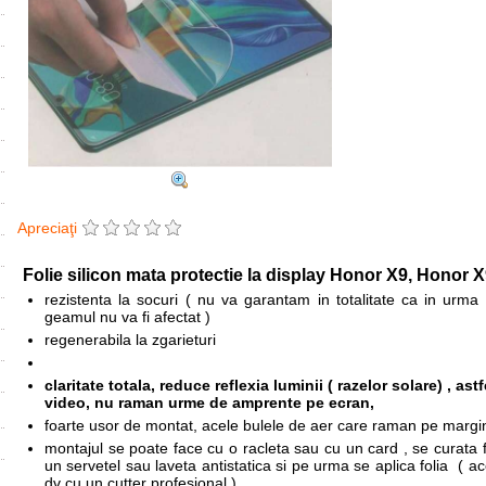
Apreciaţi
Folie silicon mata protectie la display
Honor X9, Honor X
rezistenta la socuri ( nu va garantam in totalitate ca in urma
geamul nu va fi afectat )
regenerabila la zgarieturi
claritate totala, reduce reflexia luminii ( razelor solare) , a
video, nu raman urme de amprente pe ecran,
foarte usor de montat, acele bulele de aer care raman pe margini
montajul se poate face cu o racleta sau cu un card , se curata fo
un servetel sau laveta antistatica si pe urma se aplica folia ( a
dv cu un cutter profesional )