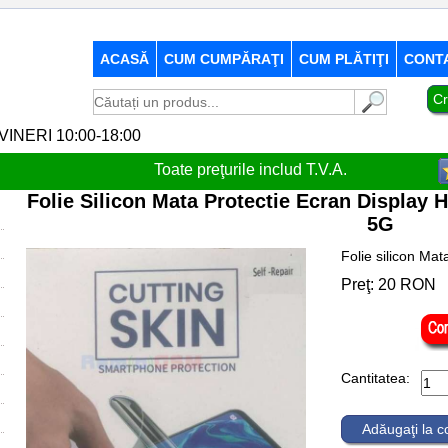
ACASĂ
CUM CUMPĂRAŢI
CUM PLĂTIŢI
CONT
Cr
-VINERI 10:00-18:00
Toate preţurile includ T.V.A.
Folie Silicon Mata Protectie Ecran Display
5G
Folie silicon Mat
Preţ:
20
RON
Cantitatea:
Adăugaţi la 