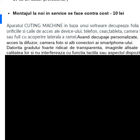
Montajul la noi in service se face contra cost - 10 lei
Aparatul CUTING MACHINE in baza unui software decupeaza folia bl
orificiile si caile de acces ale device-ului, telefon, ceas,tableta, camer
Avand decupaje personalizate, i
sau full cu acoperire laterala a ramei.
acces la difuzor, camera foto si alti conectori ai smartphone-ului.
Datorita gradului foarte ridicat de transparenta, imaginile afisat
calitatea lor si nu interfereaza cu functia tactila sau aspectul dispozit