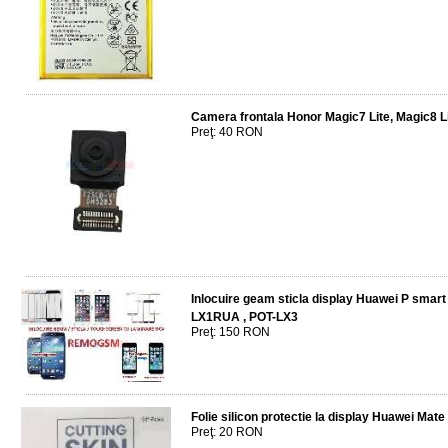
Camera frontala Honor Magic7 Lite, Magic8 Li
Preţ: 40 RON
Inlocuire geam sticla display Huawei P smar
LX1RUA , POT-LX3
Preţ: 150 RON
Folie silicon protectie la display Huawei Mate
Preţ: 20 RON