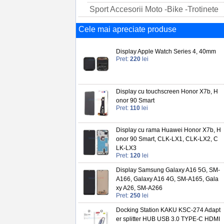
Sport Accesorii Moto -Bike -Trotinete
Cele mai apreciate produse
Display Apple Watch Series 4, 40mm
Pret:
220
lei
Display cu touchscreen Honor X7b, H
onor 90 Smart
Pret:
110
lei
Display cu rama Huawei Honor X7b, H
onor 90 Smart, CLK-LX1, CLK-LX2, C
LK-LX3
Pret:
120
lei
Display Samsung Galaxy A16 5G, SM-
A166, Galaxy A16 4G, SM-A165, Gala
xy A26, SM-A266
Pret:
250
lei
Docking Station KAKU KSC-274 Adapt
er splitter HUB USB 3.0 TYPE-C HDMI