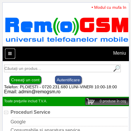
• Modul cu mufa Incar
Meniu
Creeaţi un cont
Autentificare
Telefon: PLOIESTI - 0720.231.680 LUNI-VINERI 10:00-18:00
Email:
admin@remogsm.ro
Toate preţurile includ T.V.A.
0
produse în coş
Proceduri Service
Google
Consumabile si aparatura service