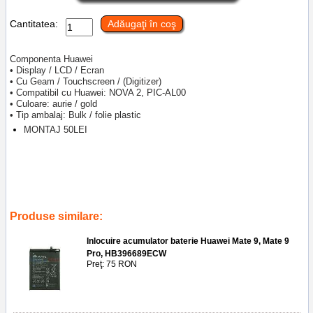
Cantitatea:
Adăugaţi în coş
Componenta Huawei
• Display / LCD / Ecran
• Cu Geam / Touchscreen / (Digitizer)
• Compatibil cu Huawei: NOVA 2, PIC-AL00
• Culoare: aurie / gold
• Tip ambalaj: Bulk / folie plastic
MONTAJ 50LEI
Tags:
componenta
,
ecran
,
digitizer
,
originala
,
inlocuire display cu
touchscreen si rama huawei nova 2
,
pic-al00 gold
,
service gsm
,
ploiesti
,
reparatii
,
telefoane
,
ploiesti
,
gsm
Produse similare:
Inlocuire acumulator baterie Huawei Mate 9, Mate 9
Pro, HB396689ECW
Preţ: 75 RON