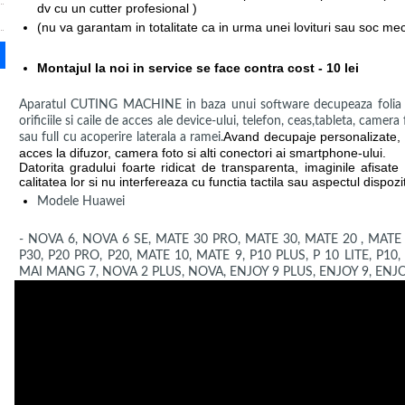
dv cu un cutter profesional )
(nu va garantam in totalitate ca in urma unei lovituri sau soc me
Montajul la noi in service se face contra cost - 10 lei
Aparatul CUTING MACHINE in baza unui software decupeaza folia bl
orificiile si caile de acces ale device-ului, telefon, ceas,tableta, camer
Avand decupaje personalizate, i
sau full cu acoperire laterala a ramei.
acces la difuzor, camera foto si alti conectori ai smartphone-ului.
Datorita gradului foarte ridicat de transparenta, imaginile afisat
calitatea lor si nu interfereaza cu functia tactila sau aspectul dispozit
Modele Huawei
- NOVA 6, NOVA 6 SE, MATE 30 PRO, MATE 30, MATE 20 , MATE 
P30, P20 PRO, P20, MATE 10, MATE 9, P10 PLUS, P 10 LITE, P10,
MAI MANG 7, NOVA 2 PLUS, NOVA, ENJOY 9 PLUS, ENJOY 9, ENJOY