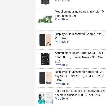
Pret:
110
lei
Modul cu mufa Incarcare si microfon M
otorola Moto E6i
Pret:
40
lei
Display cu touchscreen Google Pixel 9
Pro, Swap
Pret:
520
lei
Acumulator Huawei HB426493EFW, H
onor 50 SE , Huawei Nova 9 SE , Nov
a 10
Pret:
80
lei
Display cu touchscreen Samsung Gal
axy S25 FE, SM-S731, OEM, GH82-38
423A
Pret:
480
lei
Folie silicon protectie la display ceas S
pacetalk Kids(SP-1005G), set 6 buc
Pret:
50
lei