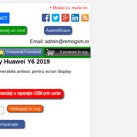
• Modul cu mufa Incarcare si microfon TCL 50 XL 
ACT
eeaţi un cont
Autentificare
Email:
admin@remogsm.ro
Comparaţi 0 produse
0
produse în coş
lay Huawei Y6 2019
enerabila antisoc pentru ecran display
Adăugaţi în coş
comparaţie