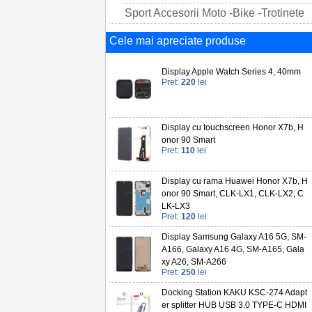
Sport Accesorii Moto -Bike -Trotinete
Cele mai apreciate produse
Display Apple Watch Series 4, 40mm
Pret:
220
lei
Display cu touchscreen Honor X7b, H
onor 90 Smart
Pret:
110
lei
Display cu rama Huawei Honor X7b, H
onor 90 Smart, CLK-LX1, CLK-LX2, C
LK-LX3
Pret:
120
lei
Display Samsung Galaxy A16 5G, SM-
A166, Galaxy A16 4G, SM-A165, Gala
xy A26, SM-A266
Pret:
250
lei
Docking Station KAKU KSC-274 Adapt
er splitter HUB USB 3.0 TYPE-C HDMI