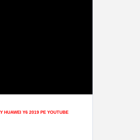
AY HUAWEI Y6 2019 PE YOUTUBE
ii compact
,
glass
,
geam protector ecran
,
folie