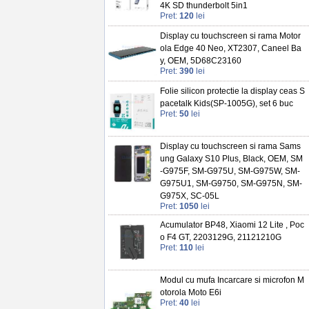
4K SD thunderbolt 5in1
Pret:
120
lei
Display cu touchscreen si rama Motor
ola Edge 40 Neo, XT2307, Caneel Ba
y, OEM, 5D68C23160
Pret:
390
lei
Folie silicon protectie la display ceas S
pacetalk Kids(SP-1005G), set 6 buc
Pret:
50
lei
Display cu touchscreen si rama Sams
ung Galaxy S10 Plus, Black, OEM, SM
-G975F, SM-G975U, SM-G975W, SM-
G975U1, SM-G9750, SM-G975N, SM-
G975X, SC-05L
Pret:
1050
lei
Acumulator BP48, Xiaomi 12 Lite , Poc
o F4 GT, 2203129G, 21121210G
Pret:
110
lei
Modul cu mufa Incarcare si microfon M
otorola Moto E6i
Pret:
40
lei