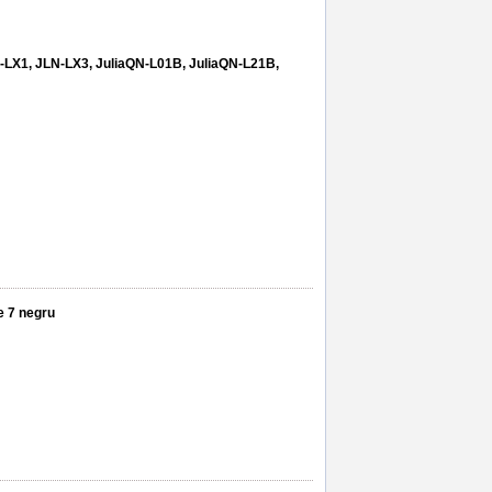
-LX1, JLN-LX3, JuliaQN-L01B, JuliaQN-L21B,
e 7 negru