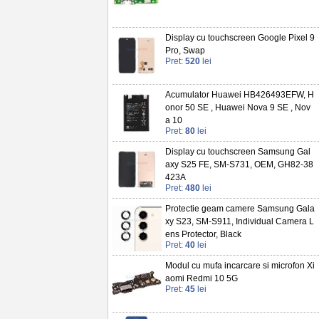
Display cu touchscreen Google Pixel 9
Pro, Swap
Pret:
520
lei
Acumulator Huawei HB426493EFW, H
onor 50 SE , Huawei Nova 9 SE , Nov
a 10
Pret:
80
lei
Display cu touchscreen Samsung Gal
axy S25 FE, SM-S731, OEM, GH82-38
423A
Pret:
480
lei
Protectie geam camere Samsung Gala
xy S23, SM-S911, Individual Camera L
ens Protector, Black
Pret:
40
lei
Modul cu mufa incarcare si microfon Xi
aomi Redmi 10 5G
Pret:
45
lei