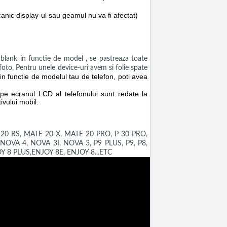
canic display-ul sau geamul nu va fi afectat)
ank in functie de model , se pastreaza toate
a foto, Pentru unele device-uri avem si folie spate
n functie de modelul tau de telefon, poti avea
e pe ecranul LCD al telefonului sunt redate la
ivului mobil.
20 RS, MATE 20 X, MATE 20 PRO, P 30 PRO,
 NOVA 4, NOVA 3I, NOVA 3, P9 PLUS, P9, P8,
 8 PLUS,ENJOY 8E, ENJOY 8...ETC