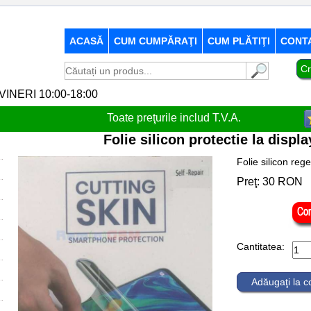
ACASĂ
CUM CUMPĂRAŢI
CUM PLĂTIŢI
CONT
Cr
-VINERI 10:00-18:00
Toate preţurile includ T.V.A.
Folie silicon protectie la disp
Folie silicon reg
Preţ:
30
RON
Cantitatea:
Adăugaţi la 