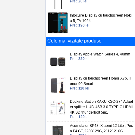
Pret:
20
lei
Inlocuire Display cu touchscreen Noki
a 5, TA-1024
Pret:
190
lei
Cele mai vizitate produse
Display Apple Watch Series 4, 40mm
Pret:
220
lei
Display cu touchscreen Honor X7b, H
onor 90 Smart
Pret:
110
lei
Docking Station KAKU KSC-274 Adapt
er splitter HUB USB 3.0 TYPE-C HDMI
4K SD thunderbolt 5in1
Pret:
120
lei
Acumulator BP48, Xiaomi 12 Lite , Poc
o F4 GT, 2203129G, 21121210G