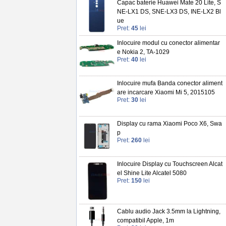
Capac baterie Huawei Mate 20 Lite, S
NE-LX1 DS, SNE-LX3 DS, INE-LX2 Bl
ue
Pret:
45
lei
Inlocuire modul cu conector alimentar
e Nokia 2, TA-1029
Pret:
40
lei
Inlocuire mufa Banda conector aliment
are incarcare Xiaomi Mi 5, 2015105
Pret:
30
lei
Display cu rama Xiaomi Poco X6, Swa
p
Pret:
260
lei
Inlocuire Display cu Touchscreen Alcat
el Shine Lite Alcatel 5080
Pret:
150
lei
Cablu audio Jack 3.5mm la Lightning,
compatibil Apple, 1m