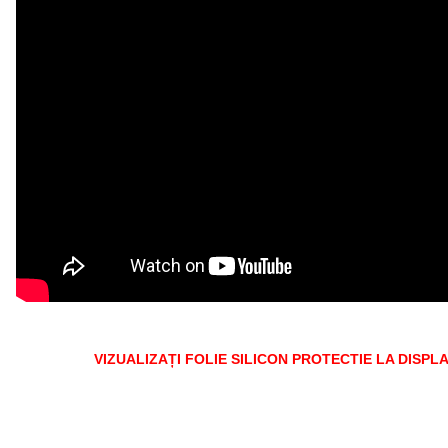
VIZUALIZAȚI FOLIE SILICON PROTECTIE LA DISPL
Tags:
service gsm ploiesti
,
montaj gratuit
,
lyo-l01
,
honor 5a
,
huawei y6
protectie
,
folie sticla
,
aplicare folie gratuit
,
reparatii ploiesti