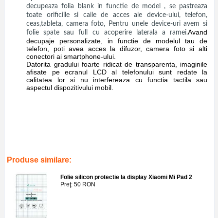
decupeaza folia blank in functie de model , se pastreaza
toate orificiile si caile de acces ale device-ului, telefon,
ceas,tableta, camera foto, Pentru unele device-uri avem si
Avand
folie spate sau full cu acoperire laterala a ramei.
decupaje personalizate, in functie de modelul tau de
telefon, poti avea acces la difuzor, camera foto si alti
conectori ai smartphone-ului.
Datorita gradului foarte ridicat de transparenta, imaginile
afisate pe ecranul LCD al telefonului sunt redate la
calitatea lor si nu interfereaza cu functia tactila sau
aspectul dispozitivului mobil.
Tags:
aplicare
,
folie
,
silicon
,
protectie
,
display
,
xiaomi mi pad 4 80
,
service gsm ploiesti
,
screen saver
,
guard
,
ecran
,
geam
,
glass
,
tableta
,
reparatii
,
accesorii
Produse similare:
Folie silicon protectie la display Xiaomi Mi Pad 2
Preţ: 50 RON