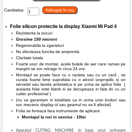
Cantitatea:
Adăugaţi în coş
Folie silicon protectie la display
Xiaomi Mi Pad 4
Rezistenta la socuri
Grosime 150 microni
Regenerabila la zgarieturi
Nu afecteaza functia de amprenta
Claritate totala
Foarte usor de montat, acele bulele de aer care raman pe
margini se vor retrage in circa 24 ore
Montajul se poate face cu o racleta sau cu un card , se
curata foarte bine suprafata cu o alcool izopropilic si un
servetel sau laveta antistatica si pe urma se aplica folia (
aceasta folie este blank si se decupeaza in fata dv cu un
cutter profesional )
(nu va garantam in totalitate ca in urma unei lovituri sau
soc mecanic display-ul sau geamul nu va fi afectat)
Folia se livreaza fara instrumente de aplicare .
Montajul la noi in service - 10lei
Aparatul CUTING MACHINE in baza unui software