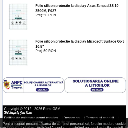
Folie silicon protectie la display Asus Zenpad 3S 10
Z500M, P027
Preţ: 50 RON
Folie silicon protectie la display Microsoft Surface Go 3
10.5”
Preţ: 50 RON
Copyright © 2012 - 2026 RemoGSM
Politica de colectare acord cookies
|
Despre noi
|
Termeni şi condiţii
|
Confidenţialitatea datelor
|
Politica de retur
Pentru scopuri precum afișarea de conținut personalizat, folosim module cookie
Actualizat: 7 august 2026
sau tehnologii similare. Apăsând Accept sau navigând pe acest website, sunteți de