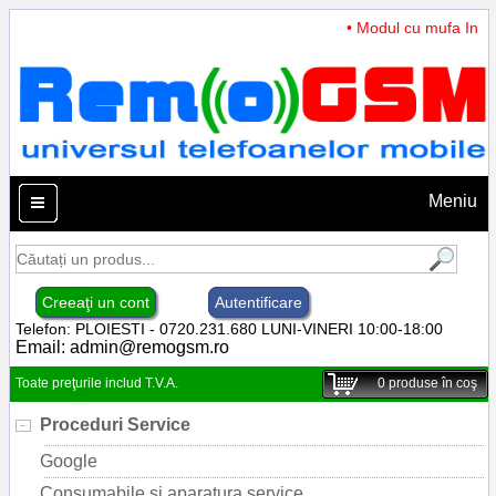
• Modul cu mufa Incarc
Meniu
Creeaţi un cont
Autentificare
Telefon: PLOIESTI - 0720.231.680 LUNI-VINERI 10:00-18:00
Email:
admin@remogsm.ro
Toate preţurile includ T.V.A.
0
produse în coş
Proceduri Service
Google
Consumabile si aparatura service