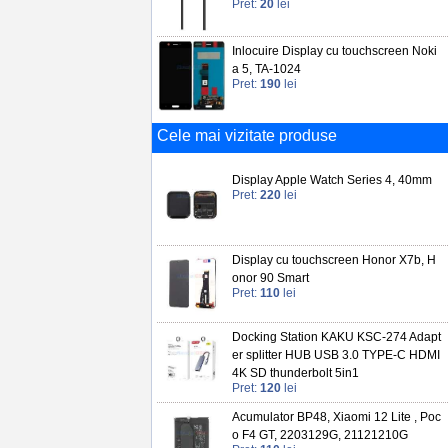
Pret:
20
lei
Inlocuire Display cu touchscreen Noki
a 5, TA-1024
Pret:
190
lei
Cele mai vizitate produse
Display Apple Watch Series 4, 40mm
Pret:
220
lei
Display cu touchscreen Honor X7b, H
onor 90 Smart
Pret:
110
lei
Docking Station KAKU KSC-274 Adapt
er splitter HUB USB 3.0 TYPE-C HDMI
4K SD thunderbolt 5in1
Pret:
120
lei
Acumulator BP48, Xiaomi 12 Lite , Poc
o F4 GT, 2203129G, 21121210G