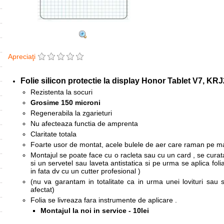
Apreciaţi
Folie silicon protectie la display
Honor
Tablet V7, KR
Rezistenta la socuri
Grosime 150 microni
Regenerabila la zgarieturi
Nu afecteaza functia de amprenta
Claritate totala
Foarte usor de montat, acele bulele de aer care raman pe mar
Montajul se poate face cu o racleta sau cu un card , se curata
si un servetel sau laveta antistatica si pe urma se aplica fo
in fata dv cu un cutter profesional )
(nu va garantam in totalitate ca in urma unei lovituri sau
afectat)
Folia se livreaza fara instrumente de aplicare .
Montajul la noi in service - 10lei