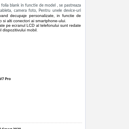
ia blank in functie de model , se pastreaza
s,tableta, camera foto, Pentru unele device-uri
vand decupaje personalizate, in functie de
 si alti conectori ai smartphone-ului.
sate pe ecranul LCD al telefonului sunt redate
l dispozitivului mobil.
-w09
,
service gsm ploiesti
,
accesorii
,
reparatii
,
 V7 Pro