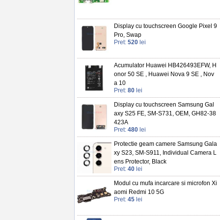
Display cu touchscreen Google Pixel 9
Pro, Swap
Pret:
520
lei
Acumulator Huawei HB426493EFW, H
onor 50 SE , Huawei Nova 9 SE , Nov
a 10
Pret:
80
lei
Display cu touchscreen Samsung Gal
axy S25 FE, SM-S731, OEM, GH82-38
423A
Pret:
480
lei
Protectie geam camere Samsung Gala
xy S23, SM-S911, Individual Camera L
ens Protector, Black
Pret:
40
lei
Modul cu mufa incarcare si microfon Xi
aomi Redmi 10 5G
Pret:
45
lei