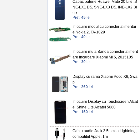
Capac baterie Huawei Mate 20 Lite, S
NE-LX1 DS, SNE-LX3 DS, INE-LX2 Bl
ue
Pret:
45
lei
Inlocuire modul cu conector alimentar
e Nokia 2, TA-1029
Pret:
40
lei
Inlocuire mufa Banda conector aliment
are incarcare Xiaomi Mi 5, 2015105
Pret:
30
lei
Display cu rama Xiaomi Poco X6, Swa
p
Pret:
260
lei
Inlocuire Display cu Touchscreen Alcat
el Shine Lite Alcatel 5080
Pret:
150
lei
Cablu audio Jack 3.5mm la Lightning,
compatibil Apple, 1m