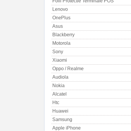
Folii Protectie Terminale POS
Lenovo
OnePlus
Asus
Blackberry
Motorola
Sony
Xiaomi
Oppo / Realme
Audiola
Nokia
Alcatel
Htc
Huawei
Samsung
Apple iPhone