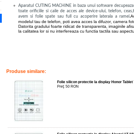
Aparatul CUTING MACHINE in baza unui software decupeaza fol
toate orificiile si caile de acces ale device-ului, telefon, cea
A
avem si folie spate sau full cu acoperire laterala a ramei.
modelul tau de telefon, poti avea acces la difuzor, camera foto
Datorita gradului foarte ridicat de transparenta, imaginile afi
la calitatea lor si nu interfereaza cu functia tactila sau aspectu
Tags:
aplicare
,
folie
,
silicon
,
protectie
,
display
,
honor tablet v7
,
krj2
tableta
,
screen guard
,
saver
,
ecran
,
geam
,
glass
Produse similare:
Folie silicon protectie la display Honor Tablet
Preţ: 50 RON