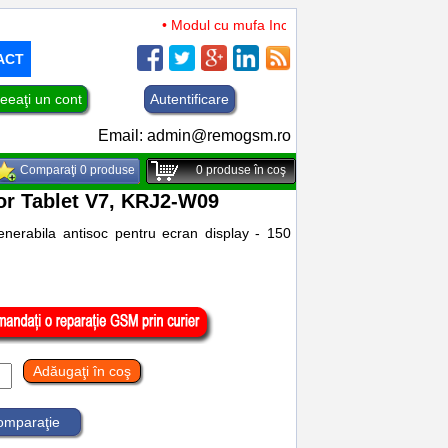
• Modul cu mufa Incarcare si microfon TCL 50 XL 
ACT
eeaţi un cont
Autentificare
Email:
admin@remogsm.ro
Comparaţi 0 produse
0
produse în coş
nor Tablet V7, KRJ2-W09
generabila antisoc pentru ecran display - 150
Adăugaţi în coş
comparaţie