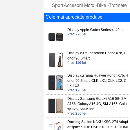
Sport Accesorii Moto -Bike -Trotinete
Cele mai apreciate produse
Display Apple Watch Series 4, 40mm
Pret:
220
lei
Display cu touchscreen Honor X7b, H
onor 90 Smart
Pret:
110
lei
Display cu rama Huawei Honor X7b, H
onor 90 Smart, CLK-LX1, CLK-LX2, C
LK-LX3
Pret:
120
lei
Display Samsung Galaxy A16 5G, SM-
A166, Galaxy A16 4G, SM-A165, Gala
xy A26, SM-A266
Pret:
250
lei
Docking Station KAKU KSC-274 Adapt
er splitter HUB USB 3.0 TYPE-C HDMI