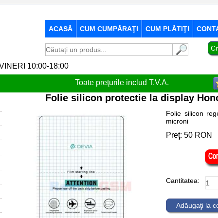
ACASĂ
CUM CUMPĂRAŢI
CUM PLĂTIŢI
CONT
Cr
-VINERI 10:00-18:00
Toate preţurile includ T.V.A.
Folie silicon protectie la display Ho
Folie silicon re
microni
Preţ:
50
RON
Cantitatea:
Adăugaţi la 