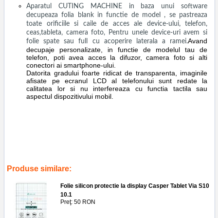
Aparatul CUTING MACHINE in baza unui software
decupeaza folia blank in functie de model , se pastreaza
toate orificiile si caile de acces ale device-ului, telefon,
ceas,tableta, camera foto, Pentru unele device-uri avem si
Avand
folie spate sau full cu acoperire laterala a ramei.
decupaje personalizate, in functie de modelul tau de
telefon, poti avea acces la difuzor, camera foto si alti
conectori ai smartphone-ului.
Datorita gradului foarte ridicat de transparenta, imaginile
afisate pe ecranul LCD al telefonului sunt redate la
calitatea lor si nu interfereaza cu functia tactila sau
aspectul dispozitivului mobil.
Tags:
aplicare
,
folie
,
silicon
,
protectie
,
display
,
apple ipad pro 97
2016
,
a1673
,
a1674
,
a1675
,
service gsm ploiesti
,
accesorii
,
reparatii
,
tableta
,
screen guard
,
screen saver
,
ecran
,
geam
Produse similare:
Folie silicon protectie la display Casper Tablet Via S10
10.1
Preţ: 50 RON