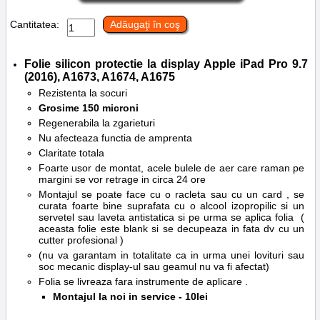
Cantitatea:
Adăugaţi în coş
Folie silicon protectie la display
Apple iPad Pro
9.7
(2016), A1673, A1674, A1675
Rezistenta la socuri
Grosime 150 microni
Regenerabila la zgarieturi
Nu afecteaza functia de amprenta
Claritate totala
Foarte usor de montat, acele bulele de aer care raman pe
margini se vor retrage in circa 24 ore
Montajul se poate face cu o racleta sau cu un card , se
curata foarte bine suprafata cu o alcool izopropilic si un
servetel sau laveta antistatica si pe urma se aplica folia (
aceasta folie este blank si se decupeaza in fata dv cu un
cutter profesional )
(nu va garantam in totalitate ca in urma unei lovituri sau
soc mecanic display-ul sau geamul nu va fi afectat)
Folia se livreaza fara instrumente de aplicare .
Montajul la noi in service - 10lei