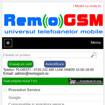
• Modul cu mufa Incarc
Meniu
Creeaţi un cont
Autentificare
Telefon: PLOIESTI - 0720.231.680 LUNI-VINERI 10:00-18:00
Email:
admin@remogsm.ro
Toate preţurile includ T.V.A.
0
produse în coş
Proceduri Service
Google
Consumabile si aparatura service