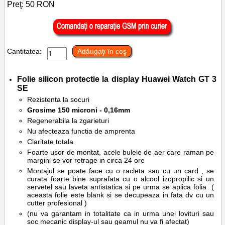
Preţ:
50
RON
Cantitatea:
Adăugaţi în coş
Folie silicon protectie la display
Huawei Watch GT 3
SE
Rezistenta la socuri
Grosime 150 microni - 0,16mm
Regenerabila la zgarieturi
Nu afecteaza functia de amprenta
Claritate totala
Foarte usor de montat, acele bulele de aer care raman pe
margini se vor retrage in circa 24 ore
Montajul se poate face cu o racleta sau cu un card , se
curata foarte bine suprafata cu o alcool izopropilic si un
servetel sau laveta antistatica si pe urma se aplica folia (
aceasta folie este blank si se decupeaza in fata dv cu un
cutter profesional )
(nu va garantam in totalitate ca in urma unei lovituri sau
soc mecanic display-ul sau geamul nu va fi afectat)