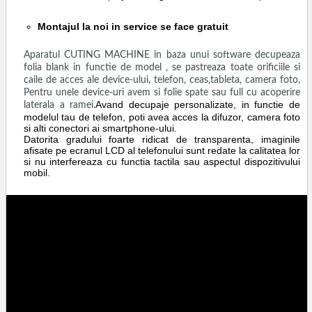
Montajul la noi in service se face gratuit
Aparatul CUTING MACHINE in baza unui software decupeaza
folia blank in functie de model , se pastreaza toate orificiile si
caile de acces ale device-ului, telefon, ceas,tableta, camera foto,
Pentru unele device-uri avem si folie spate sau full cu acoperire
Avand decupaje personalizate, in functie de
laterala a ramei.
modelul tau de telefon, poti avea acces la difuzor, camera foto
si alti conectori ai smartphone-ului.
Datorita gradului foarte ridicat de transparenta, imaginile
afisate pe ecranul LCD al telefonului sunt redate la calitatea lor
si nu interfereaza cu functia tactila sau aspectul dispozitivului
mobil.