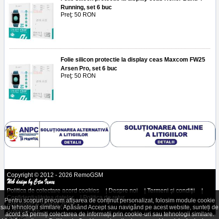
Running, set 6 buc
Preţ: 50 RON
Folie silicon protectie la display ceas Maxcom FW25
Arsen Pro, set 6 buc
Preţ: 50 RON
Copyright © 2012 - 2026 RemoGSM
Politica de colectare acord cookies
|
Despre noi
|
Termeni şi condiţii
|
Confidenţialitatea datelor
|
Politica de retur
Pentru scopuri precum afișarea de conținut personalizat, folosim module cookie
Actualizat: 6 august 2026
sau tehnologii similare. Apăsând Accept sau navigând pe acest website, sunteți de
Autentificare
acord să permiți colectarea de informații prin cookie-uri sau tehnologii similare.