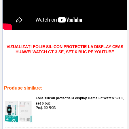
VIZUALIZAȚI FOLIE SILICON PROTECTIE LA DISPLAY CEAS
HUAWEI WATCH GT 3 SE, SET 6 BUC PE YOUTUBE
Tags:
screen saver
,
protectie ecran
,
service gsm ploiesti
,
aplicare folie
silicon protectie la display ceas huawei watch gt 3 se
,
geam
,
silicon
,
accesorii
Produse similare:
Folie silicon protectie la display Hama Fit Watch 5910,
set 6 buc
Preţ: 50 RON