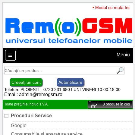
• Modul cu mufa Incarca
Meniu
Creeaţi un cont
Autentificare
Telefon: PLOIESTI - 0720.231.680 LUNI-VINERI 10:00-18:00
Email:
admin@remogsm.ro
Toate preţurile includ T.V.A.
0
produse în coş
Proceduri Service
Google
Consumabile si aparatura service