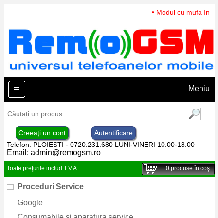
• Modul cu mufa Incarc
Meniu
Creeaţi un cont
Autentificare
Telefon: PLOIESTI - 0720.231.680 LUNI-VINERI 10:00-18:00
Email:
admin@remogsm.ro
Toate preţurile includ T.V.A.
0
produse în coş
Proceduri Service
Google
Consumabile si aparatura service