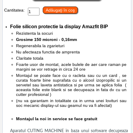
Cantitatea:
Adăugaţi în coş
Folie silicon protectie la display
Amazfit BIP
Rezistenta la socuri
Grosime 150 microni - 0,16mm
Regenerabila la zgarieturi
Nu afecteaza functia de amprenta
Claritate totala
Foarte usor de montat, acele bulele de aer care raman pe
margini se vor retrage in circa 24 ore
Montajul se poate face cu o racleta sau cu un card , se
curata foarte bine suprafata cu o alcool izopropilic si un
servetel sau laveta antistatica si pe urma se aplica folia (
aceasta folie este blank si se decupeaza in fata dv cu un
cutter profesional )
(nu va garantam in totalitate ca in urma unei lovituri sau
soc mecanic display-ul sau geamul nu va fi afectat)
Montajul la noi in service se face gratuit
Aparatul CUTING MACHINE in baza unui software decupeaza