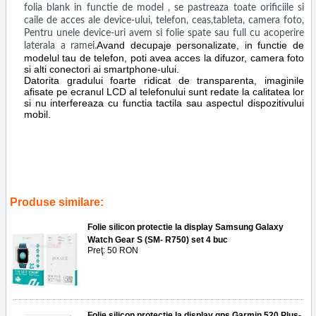
folia blank in functie de model , se pastreaza toate orificiile si
caile de acces ale device-ului, telefon, ceas,tableta, camera foto,
Pentru unele device-uri avem si folie spate sau full cu acoperire
Avand decupaje personalizate, in functie de
laterala a ramei.
modelul tau de telefon, poti avea acces la difuzor, camera foto
si alti conectori ai smartphone-ului.
Datorita gradului foarte ridicat de transparenta, imaginile
afisate pe ecranul LCD al telefonului sunt redate la calitatea lor
si nu interfereaza cu functia tactila sau aspectul dispozitivului
mobil.
Tags:
amazfit bip
,
ceas
,
display
,
protectie
,
silicon
,
folie
,
aplicare
,
set 6 buc
,
service gsm ploiesti
,
accesorii
,
screen
,
guard
,
saver
,
geam
,
ecran
,
sticla
,
glass
Produse similare:
Folie silicon protectie la display Samsung Galaxy
Watch Gear S (SM- R750) set 4 buc
Preţ: 50 RON
Folie silicon protectie la display gps Garmin 520 Plus-