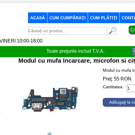
ACASĂ
CUM CUMPĂRAŢI
CUM PLĂTIŢI
CONT
Cr
-VINERI 10:00-18:00
Toate preţurile includ T.V.A.
Modul cu mufa Incarcare, microfon si ci
Modul cu mufa In
Preţ:
55
RON
Cantitatea:
Adăugaţi la 