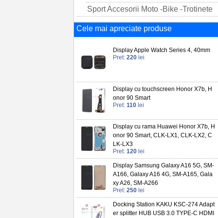
Sport Accesorii Moto -Bike -Trotinete
Cele mai apreciate produse
Display Apple Watch Series 4, 40mm
Pret:
220
lei
Display cu touchscreen Honor X7b, H
onor 90 Smart
Pret:
110
lei
Display cu rama Huawei Honor X7b, H
onor 90 Smart, CLK-LX1, CLK-LX2, C
LK-LX3
Pret:
120
lei
Display Samsung Galaxy A16 5G, SM-
A166, Galaxy A16 4G, SM-A165, Gala
xy A26, SM-A266
Pret:
250
lei
Docking Station KAKU KSC-274 Adapt
er splitter HUB USB 3.0 TYPE-C HDMI