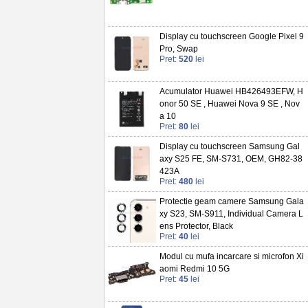
Display cu touchscreen Google Pixel 9
Pro, Swap
Pret:
520
lei
Acumulator Huawei HB426493EFW, H
onor 50 SE , Huawei Nova 9 SE , Nov
a 10
Pret:
80
lei
Display cu touchscreen Samsung Gal
axy S25 FE, SM-S731, OEM, GH82-38
423A
Pret:
480
lei
Protectie geam camere Samsung Gala
xy S23, SM-S911, Individual Camera L
ens Protector, Black
Pret:
40
lei
Modul cu mufa incarcare si microfon Xi
aomi Redmi 10 5G
Pret:
45
lei