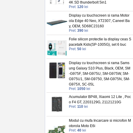
4K SD thunderbolt 5in1
Pret:
120
lei
Display cu touchscreen si rama Motor
ola Edge 40 Neo, XT2307, Caneel Ba
y, OEM, 5D68C23160
Pret:
390
lei
Folie silicon protectie la display ceas S
pacetalk Kids(SP-1005G), set 6 buc
Pret:
50
lei
Display cu touchscreen si rama Sams
ung Galaxy S10 Plus, Black, OEM, SM
-G975F, SM-G975U, SM-G975W, SM-
G975U1, SM-G9750, SM-G975N, SM-
G975X, SC-05L
Pret:
1050
lei
Acumulator BP48, Xiaomi 12 Lite , Poc
o F4 GT, 2203129G, 21121210G
Pret:
110
lei
Modul cu mufa Incarcare si microfon M
otorola Moto E6i
Pret:
40
lei