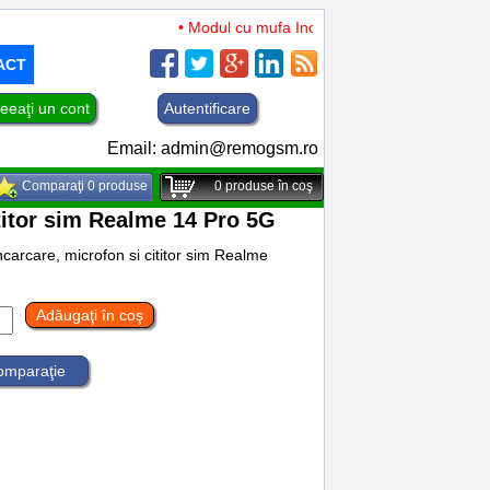
• Modul cu mufa Incarcare si microfon TCL 50 XL
ACT
eeaţi un cont
Autentificare
Email:
admin@remogsm.ro
Comparaţi 0 produse
0
produse în coş
titor sim Realme 14 Pro 5G
carcare, microfon si cititor sim Realme
Adăugaţi în coş
comparaţie