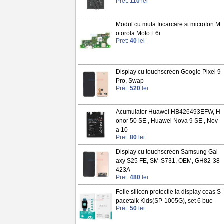
Pret:
110
lei
Modul cu mufa Incarcare si microfon M
otorola Moto E6i
Pret:
40
lei
Display cu touchscreen Google Pixel 9
Pro, Swap
Pret:
520
lei
Acumulator Huawei HB426493EFW, H
onor 50 SE , Huawei Nova 9 SE , Nov
a 10
Pret:
80
lei
Display cu touchscreen Samsung Gal
axy S25 FE, SM-S731, OEM, GH82-38
423A
Pret:
480
lei
Folie silicon protectie la display ceas S
pacetalk Kids(SP-1005G), set 6 buc
Pret:
50
lei