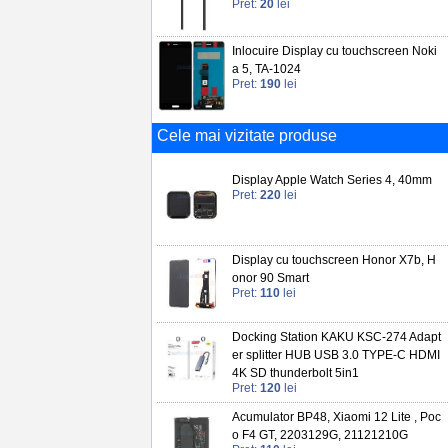
Pret:
20
lei
Inlocuire Display cu touchscreen Noki
a 5, TA-1024
Pret:
190
lei
Cele mai vizitate produse
Display Apple Watch Series 4, 40mm
Pret:
220
lei
Display cu touchscreen Honor X7b, H
onor 90 Smart
Pret:
110
lei
Docking Station KAKU KSC-274 Adapt
er splitter HUB USB 3.0 TYPE-C HDMI
4K SD thunderbolt 5in1
Pret:
120
lei
Acumulator BP48, Xiaomi 12 Lite , Poc
o F4 GT, 2203129G, 21121210G