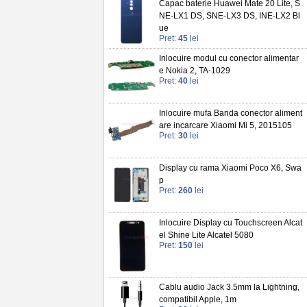
Capac baterie Huawei Mate 20 Lite, S
NE-LX1 DS, SNE-LX3 DS, INE-LX2 Bl
ue
Pret:
45
lei
Inlocuire modul cu conector alimentar
e Nokia 2, TA-1029
Pret:
40
lei
Inlocuire mufa Banda conector aliment
are incarcare Xiaomi Mi 5, 2015105
Pret:
30
lei
Display cu rama Xiaomi Poco X6, Swa
p
Pret:
260
lei
Inlocuire Display cu Touchscreen Alcat
el Shine Lite Alcatel 5080
Pret:
150
lei
Cablu audio Jack 3.5mm la Lightning,
compatibil Apple, 1m