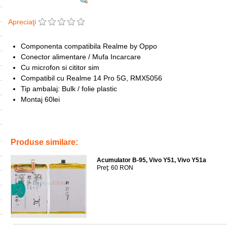
Apreciaţi
Componenta compatibila Realme by Oppo
Conector alimentare / Mufa Incarcare
Cu microfon si cititor sim
Compatibil cu Realme 14 Pro 5G, RMX5056
Tip ambalaj: Bulk / folie plastic
Montaj 60lei
Tags:
replace
,
inlocuire
,
port charging
,
rmx5056
,
modul
,
microfon
,
m
Produse similare:
Acumulator B-95, Vivo Y51, Vivo Y51a
Preţ: 60 RON