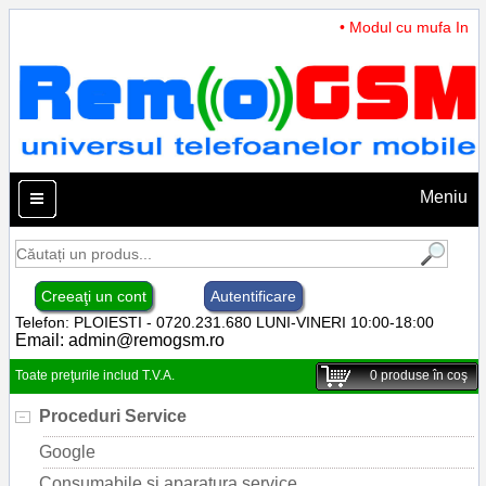
• Modul cu mufa Incarc
Meniu
Creeaţi un cont
Autentificare
Telefon: PLOIESTI - 0720.231.680 LUNI-VINERI 10:00-18:00
Email:
admin@remogsm.ro
Toate preţurile includ T.V.A.
0
produse în coş
Proceduri Service
Google
Consumabile si aparatura service