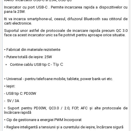
Incarcator cu port USB-C . Permite incarcarea rapida a dispozitivelor cu
pana la 25W.
Iti va incarca smartphone-ul, ceasul, difuzorul Bluetooth sau cititorul de
carti electronice.
Suportul unor astfel de protocoale de incarcare rapida precum QC 3.0
face ca acest incarcator unic sa fie potrivit pentru aproape orice situatie.
• Fabricat din materiale rezistente
• Putere totală de ieşire: 25W
TIp C
Contine cablu USB tip C -
• Universal - pentru telefoane mobile, tablete, power bank-uri etc.
• Ieşiri:
- USB tip C: PD30W
- 5V / 3A
• Suport pentru PD30W, QC3.0 / 2.0, FCP, AFC şi alte protocoale de
încărcare rapidă
• Cip de gestionare a energiei PWM încorporat
• Reglare inteligentă a tensiunii şi a curentului de ieşire, încărcare sigură