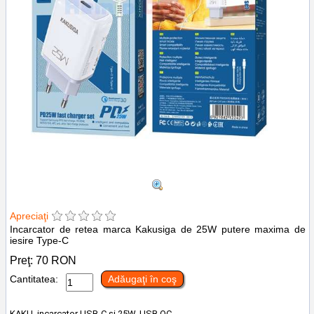
Apreciaţi
Incarcator de retea marca Kakusiga de 25W putere maxima de
iesire Type-C
Preţ:
70
RON
Cantitatea:
Adăugaţi în coş
KAKU incarcator USB-C si 25W, USB QC