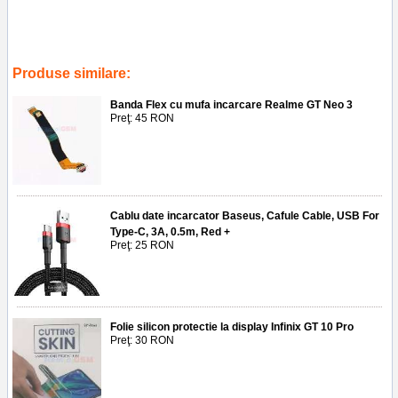
Tags:
incarcator retea 25w pd
,
fast charge kakusiga
,
type-c
,
ksc-814
,
service gsm ploiesti
,
accesorii
,
reparatii
,
telefoane
,
cablu type c
Produse similare:
Banda Flex cu mufa incarcare Realme GT Neo 3
Preţ: 45 RON
Cablu date incarcator Baseus, Cafule Cable, USB For
Type-C, 3A, 0.5m, Red +
Preţ: 25 RON
Folie silicon protectie la display Infinix GT 10 Pro
Preţ: 30 RON