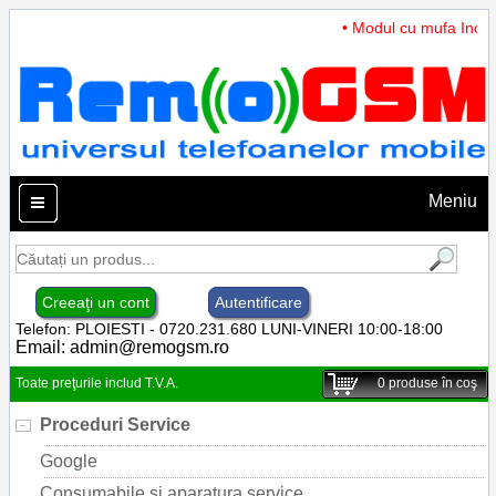
• Modul cu mufa Incarca
Meniu
Creeaţi un cont
Autentificare
Telefon: PLOIESTI - 0720.231.680 LUNI-VINERI 10:00-18:00
Email:
admin@remogsm.ro
Toate preţurile includ T.V.A.
0
produse în coş
Proceduri Service
Google
Consumabile si aparatura service