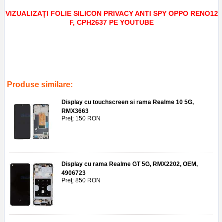
VIZUALIZAȚI FOLIE SILICON PRIVACY ANTI SPY OPPO RENO12
F, CPH2637 PE YOUTUBE
Tags:
saver
,
screengur
,
telefoane
,
reparatii
,
accesorii
,
ploiesti
,
gsm
,
service
,
cph2637
,
folie silicon privacy anti spy oppo reno12 f
,
protectie
,
ecran
,
geam
,
display
Produse similare:
Display cu touchscreen si rama Realme 10 5G,
RMX3663
Preţ: 150 RON
Display cu rama Realme GT 5G, RMX2202, OEM,
4906723
Preţ: 850 RON