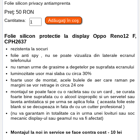
Folie silicon privacy antiamprenta
Preţ:
50
RON
Cantitatea:
Adăugaţi în coş
Folie silicon protectie la display
Oppo Reno12 F,
CPH2637
rezistenta la socuri
folie anti spy , nu se poate vizualiza din laterale ecranul
telefonului
nu raman urme de grasime a degetelor pe suprafata ecranului
luminozitate usor mai slaba cu circa 30%
foarte usor de montat, acele bulele de aer care raman pe
margini se vor retrage in circa 24 ore
montajul se poate face cu o racleta sau cu un card , se curata
foarte bine suprafata cu o alcool izopropilic si un servetel sau
laveta antistatica si pe urma se aplica folia ( aceasta folie este
blank si se decupeaza in fata dv cu un cutter profesional )
(nu va garantam in totalitate ca in urma unei lovituri sau soc
mecanic display-ul sau geamul nu va fi afectat)
Montajul la noi in service se face contra cost - 10 lei