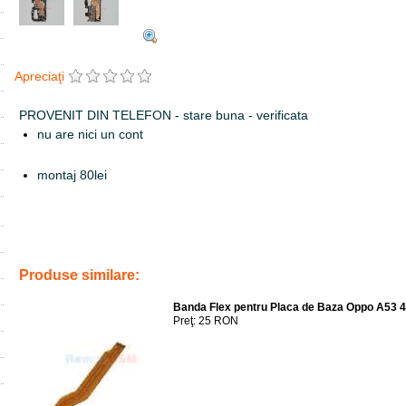
Apreciaţi
PROVENIT DIN TELEFON - stare buna - verificata
nu are nici un cont
montaj 80lei
Tags:
service
,
reparatii telefoane
,
accesorii
,
replace pcb
,
cph2219
,
in
schimb
Produse similare:
Banda Flex pentru Placa de Baza Oppo A53 
Preţ: 25 RON