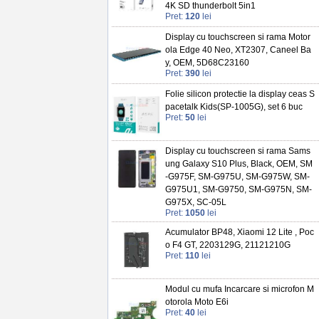
4K SD thunderbolt 5in1
Pret:
120
lei
Display cu touchscreen si rama Motor
ola Edge 40 Neo, XT2307, Caneel Ba
y, OEM, 5D68C23160
Pret:
390
lei
Folie silicon protectie la display ceas S
pacetalk Kids(SP-1005G), set 6 buc
Pret:
50
lei
Display cu touchscreen si rama Sams
ung Galaxy S10 Plus, Black, OEM, SM
-G975F, SM-G975U, SM-G975W, SM-
G975U1, SM-G9750, SM-G975N, SM-
G975X, SC-05L
Pret:
1050
lei
Acumulator BP48, Xiaomi 12 Lite , Poc
o F4 GT, 2203129G, 21121210G
Pret:
110
lei
Modul cu mufa Incarcare si microfon M
otorola Moto E6i
Pret:
40
lei