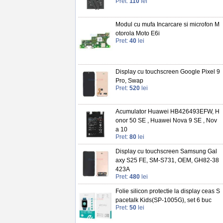
Pret:
110
lei
Modul cu mufa Incarcare si microfon M
otorola Moto E6i
Pret:
40
lei
Display cu touchscreen Google Pixel 9
Pro, Swap
Pret:
520
lei
Acumulator Huawei HB426493EFW, H
onor 50 SE , Huawei Nova 9 SE , Nov
a 10
Pret:
80
lei
Display cu touchscreen Samsung Gal
axy S25 FE, SM-S731, OEM, GH82-38
423A
Pret:
480
lei
Folie silicon protectie la display ceas S
pacetalk Kids(SP-1005G), set 6 buc
Pret:
50
lei