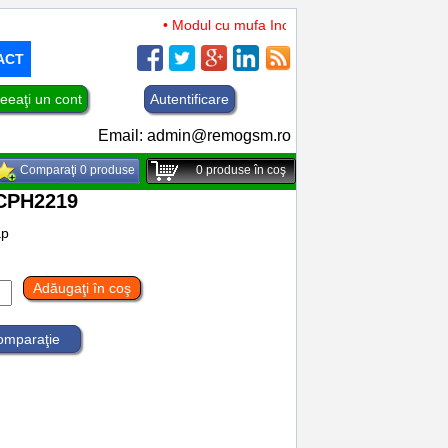
• Modul cu mufa Incarcare si microfon TCL 50 XL
ACT
eeaţi un cont
Autentificare
Email:
admin@remogsm.ro
Comparaţi 0 produse
0
produse în coş
,CPH2219
ap
Adăugaţi în coş
comparaţie