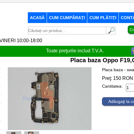
ACASĂ
CUM CUMPĂRAŢI
CUM PLĂTIŢI
CONT
Cr
-VINERI 10:00-18:00
Toate preţurile includ T.V.A.
Placa baza Oppo F19
Placa baza - sw
Preţ:
150
RON
Cantitatea:
Adăugaţi la 