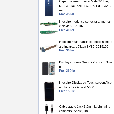
Capac baterie Huawei Mate 20 Lite, S
NE-LX1 DS, SNE-LX3 DS, INE-LX2 Bl
ue
Pret:
45
lei
Inlocuire modul cu conector alimentar
e Nokia 2, TA-1029
Pret:
40
lei
Inlocuire mufa Banda conector aliment
are incarcare Xiaomi Mi 5, 2015105
Pret:
30
lei
Display cu rama Xiaomi Poco X6, Swa
p
Pret:
260
lei
Inlocuire Display cu Touchscreen Alcat
el Shine Lite Alcatel 5080
Pret:
150
lei
Cablu audio Jack 3.5mm la Lightning,
compatibil Apple, 1m