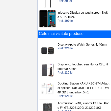
Pret:
20
lei
Inlocuire Display cu touchscreen Noki
a 5, TA-1024
Pret:
190
lei
Cele mai vizitate produse
Display Apple Watch Series 4, 40mm
Pret:
220
lei
Display cu touchscreen Honor X7b, H
onor 90 Smart
Pret:
110
lei
Docking Station KAKU KSC-274 Adapt
er splitter HUB USB 3.0 TYPE-C HDMI
4K SD thunderbolt 5in1
Pret:
120
lei
Acumulator BP48, Xiaomi 12 Lite , Poc
o F4 GT, 2203129G, 21121210G