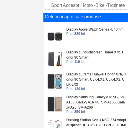
Sport Accesorii Moto -Bike -Trotinete
Cele mai apreciate produse
Display Apple Watch Series 4, 40mm
Pret:
220
lei
Display cu touchscreen Honor X7b, H
onor 90 Smart
Pret:
110
lei
Display cu rama Huawei Honor X7b, H
onor 90 Smart, CLK-LX1, CLK-LX2, C
LK-LX3
Pret:
120
lei
Display Samsung Galaxy A16 5G, SM-
A166, Galaxy A16 4G, SM-A165, Gala
xy A26, SM-A266
Pret:
250
lei
Docking Station KAKU KSC-274 Adapt
er splitter HUB USB 3.0 TYPE-C HDMI