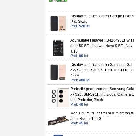
Display cu touchscreen Google Pixel 9
Pro, Swap
Pret:
520
lei
Acumulator Huawei HB426493EFW, H
onor 50 SE , Huawei Nova 9 SE , Nov
a 10
Pret:
80
lei
Display cu touchscreen Samsung Gal
axy S25 FE, SM-S731, OEM, GH82-38
423A
Pret:
480
lei
Protectie geam camere Samsung Gala
xy S23, SM-S911, Individual Camera L
ens Protector, Black
Pret:
40
lei
Modul cu mufa incarcare si microfon Xi
aomi Redmi 10 5G
Pret:
45
lei