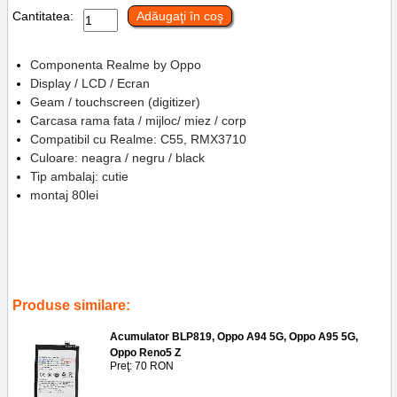
Cantitatea:
Adăugaţi în coş
Componenta Realme by Oppo
Display / LCD / Ecran
Geam / touchscreen (digitizer)
Carcasa rama fata / mijloc/ miez / corp
Compatibil cu Realme: C55, RMX3710
Culoare: neagra / negru / black
Tip ambalaj: cutie
montaj 80lei
Tags:
telefoane
,
reparatii
,
carcasa
,
frame
,
replace lcd
,
accesorii
,
service gsm ploiesti
,
rmx3710
,
incarcare display cu touchscreen si rama
realme c55
Produse similare:
Acumulator BLP819, Oppo A94 5G, Oppo A95 5G,
Oppo Reno5 Z
Preţ: 70 RON