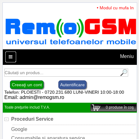
• Modul cu mufa Incarc
Meniu
Creeaţi un cont
Autentificare
Telefon: PLOIESTI - 0720.231.680 LUNI-VINERI 10:00-18:00
Email:
admin@remogsm.ro
Toate preţurile includ T.V.A.
0
produse în coş
Proceduri Service
Google
Consumabile si aparatura service