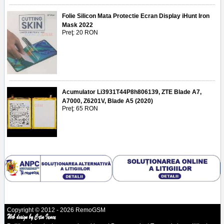
Folie Silicon Mata Protectie Ecran Display iHunt Iron
Mask 2022
Preţ: 20 RON
Acumulator Li3931T44P8h806139, ZTE Blade A7,
A7000, Z6201V, Blade A5 (2020)
Preţ: 65 RON
Copyright © 2012 - 2026 RemoGSM