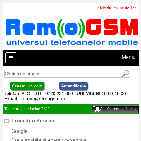
• Modul cu mufa Incarc
Meniu
Creeaţi un cont
Autentificare
Telefon: PLOIESTI - 0720.231.680 LUNI-VINERI 10:00-18:00
Email:
admin@remogsm.ro
Toate preţurile includ T.V.A.
0
produse în coş
Proceduri Service
Google
Consumabile si aparatura service