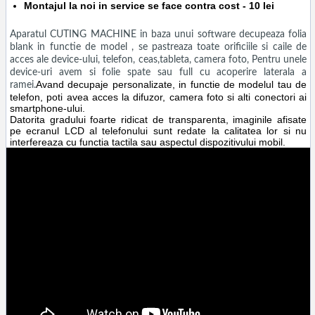
Montajul la noi in service se face contra cost - 10 lei
Aparatul CUTING MACHINE in baza unui software decupeaza folia
blank in functie de model , se pastreaza toate orificiile si caile de
acces ale device-ului, telefon, ceas,tableta, camera foto, Pentru unele
device-uri avem si folie spate sau full cu acoperire laterala a
Avand decupaje personalizate, in functie de modelul tau de
ramei.
telefon, poti avea acces la difuzor, camera foto si alti conectori ai
smartphone-ului.
Datorita gradului foarte ridicat de transparenta, imaginile afisate
pe ecranul LCD al telefonului sunt redate la calitatea lor si nu
interfereaza cu functia tactila sau aspectul dispozitivului mobil.