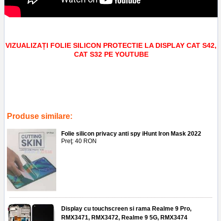
VIZUALIZAȚI FOLIE SILICON PROTECTIE LA DISPLAY CAT S42,
CAT S32 PE YOUTUBE
Tags:
piese
,
telefoane
,
accesorii
,
screen saver
,
service gsm ploiesti
,
cat s32
,
aplicare folie silicon protectie la display cat s42
,
protectie silicon
,
ecran
,
lcd
,
geam
Produse similare:
Folie silicon privacy anti spy iHunt Iron Mask 2022
Preţ: 40 RON
Display cu touchscreen si rama Realme 9 Pro,
RMX3471, RMX3472, Realme 9 5G, RMX3474