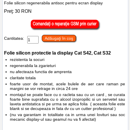
Folie silicon regenerabila antisoc pentru ecran display
Preţ:
30
RON
Cantitatea:
Adăugaţi în coş
Folie silicon protectie la display
Cat S42, Cat S32
rezistenta la socuri
regenerabila la zgarieturi
nu afecteaza functia de amprenta
claritate totala
foarte usor de montat, acele bulele de aer care raman pe
margini se vor retrage in circa 24 ore
montajul se poate face cu o racleta sau cu un card , se curata
foarte bine suprafata cu o alcool izopropilic si un servetel sau
laveta antistatica si pe urma se aplica folia ( aceasta folie este
blank si se decupeaza in fata dv cu un cutter profesional )
(nu va garantam in totalitate ca in urma unei lovituri sau soc
mecanic display-ul sau geamul nu va fi afectat)