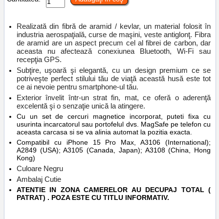
Realizată din fibră de aramid / kevlar, un material folosit în
industria aerospaţială, curse de maşini, veste antiglonţ. Fibra
de aramid are un aspect precum cel al fibrei de carbon, dar
aceasta nu afectează conexiunea Bluetooth, Wi-Fi sau
recepţia GPS.
Subţire, uşoară şi elegantă, cu un design premium ce se
potriveşte perfect stilului tău de viaţă această husă este tot
ce ai nevoie pentru smartphone-ul tău.
Exterior învelit într-un strat fin, mat, ce oferă o aderenţă
excelentă şi o senzaţie unică la atingere.
Cu un set de cercuri magnetice incorporat, puteti fixa cu
usurinta incarcatorul sau portofelul dvs. MagSafe pe telefon cu
aceasta carcasa si se va alinia automat la pozitia exacta.
Compatibil cu iPhone 15 Pro Max, A3106 (International);
A2849 (USA); A3105 (Canada, Japan); A3108 (China, Hong
Kong)
Culoare Negru
Ambalaj Cutie
ATENTIE IN ZONA CAMERELOR AU DECUPAJ TOTAL (
PATRAT) . POZA ESTE CU TITLU INFORMATIV.