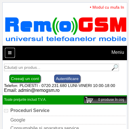
• Modul cu mufa Incarc
Meniu
Creeaţi un cont
Autentificare
Telefon: PLOIESTI - 0720.231.680 LUNI-VINERI 10:00-18:00
Email:
admin@remogsm.ro
Toate preţurile includ T.V.A.
0
produse în coş
Proceduri Service
Google
Consumabile si aparatura service