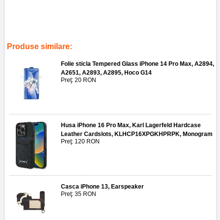
Tags:
reparatii
,
hong kong
,
a3108 china
,
japan
,
a3105 canada
,
a2849 usa
,
a3106 international
,
telefoane
,
accesorii
,
protectie militara
,
case
,
service gsm ploiesti
,
husa ultra slim kevlar aramid iphone 15 pro
max
Produse similare:
Folie sticla Tempered Glass iPhone 14 Pro Max, A2894,
A2651, A2893, A2895, Hoco G14
Preţ: 20 RON
Husa iPhone 16 Pro Max, Karl Lagerfeld Hardcase
Leather Cardslots, KLHCP16XPGKHPRPK, Monogram
Preţ: 120 RON
Casca iPhone 13, Earspeaker
Preţ: 35 RON