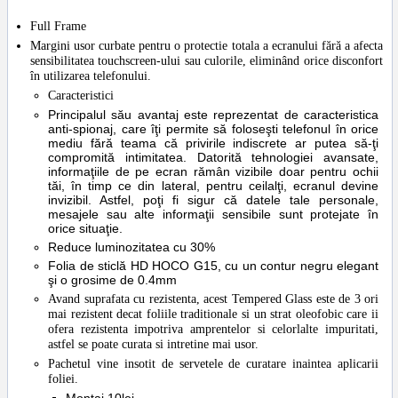
Full Frame
Margini usor curbate pentru o protectie totala a ecranului fără a afecta
sensibilitatea touchscreen-ului sau culorile, eliminând orice disconfort
în utilizarea telefonului.
Caracteristici
Principalul său avantaj este reprezentat de caracteristica
anti-spionaj, care îţi permite să foloseşti telefonul în orice
mediu fără teama că privirile indiscrete ar putea să-ţi
compromită intimitatea. Datorită tehnologiei avansate,
informaţiile de pe ecran rămân vizibile doar pentru ochii
tăi, în timp ce din lateral, pentru ceilalţi, ecranul devine
invizibil. Astfel, poţi fi sigur că datele tale personale,
mesajele sau alte informaţii sensibile sunt protejate în
orice situaţie.
Reduce luminozitatea cu 30%
Folia de sticlă HD HOCO G15, cu un contur negru elegant
şi o grosime de 0.4mm
Avand suprafata cu rezistenta, acest Tempered Glass este de 3 ori
mai rezistent decat foliile traditionale si un strat oleofobic care ii
ofera rezistenta impotriva amprentelor si celorlalte impuritati,
astfel se poate curata si intretine mai usor.
Pachetul vine insotit de servetele de curatare inaintea aplicarii
foliei.