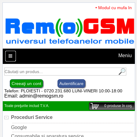
• Modul cu mufa Incarc
Meniu
Creeaţi un cont
Autentificare
Telefon: PLOIESTI - 0720.231.680 LUNI-VINERI 10:00-18:00
Email:
admin@remogsm.ro
Toate preţurile includ T.V.A.
0
produse în coş
Proceduri Service
Google
Consumabile si aparatura service