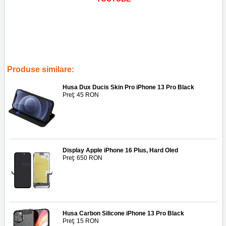
Tags:
ecran
,
saver
,
screen guard
,
reparatii
,
piese
,
telefoane
,
acesorii
,
service gsm ploiesti
,
hoco g15
,
a3104
,
a3102
,
a3101
,
a2848
,
aplicare folie sticla tempered glass privacy iphone 15 pro
,
geam
,
display
,
protectie
Produse similare:
Husa Dux Ducis Skin Pro iPhone 13 Pro Black
Preţ: 45 RON
Display Apple iPhone 16 Plus, Hard Oled
Preţ: 650 RON
Husa Carbon Silicone iPhone 13 Pro Black
Preţ: 15 RON