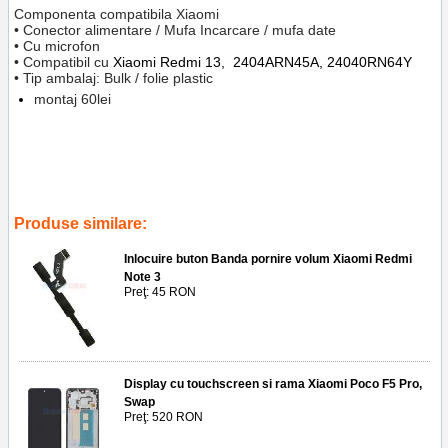
Componenta compatibila Xiaomi
• Conector alimentare / Mufa Incarcare / mufa date
• Cu microfon
• Compatibil cu
Xiaomi Redmi 13,
2404ARN45A, 24040RN64Y
• Tip ambalaj: Bulk / folie plastic
montaj 60lei
Tags:
telefoane
,
reparatii
,
piese
,
gsm
,
accesorii
,
24040rn64y
,
2404arn45a
,
inlocuire modul cu mufa incarcare si microfon xiaomi redmi
13
,
ploiesti
,
replace port charcing
Produse similare:
Inlocuire buton Banda pornire volum Xiaomi Redmi
Note 3
Preţ: 45 RON
Display cu touchscreen si rama Xiaomi Poco F5 Pro,
Swap
Preţ: 520 RON