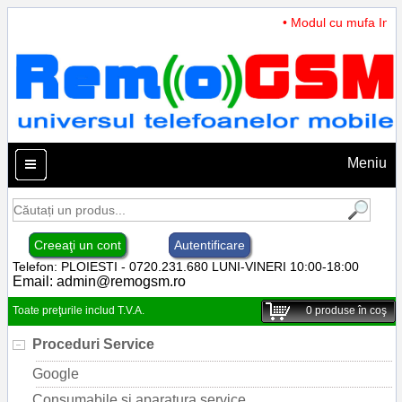
• Modul cu mufa Incar
Meniu
Creeaţi un cont
Autentificare
Telefon: PLOIESTI - 0720.231.680 LUNI-VINERI 10:00-18:00
Email:
admin@remogsm.ro
Toate preţurile includ T.V.A.
0
produse în coş
Proceduri Service
Google
Consumabile si aparatura service