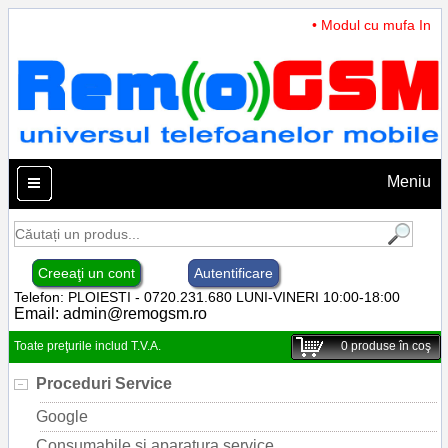
• Modul cu mufa Incarc
Meniu
Creeaţi un cont
Autentificare
Telefon: PLOIESTI - 0720.231.680 LUNI-VINERI 10:00-18:00
Email:
admin@remogsm.ro
Toate preţurile includ T.V.A.
0
produse în coş
Proceduri Service
Google
Consumabile si aparatura service