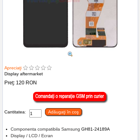
Apreciaţi
Display aftermarket
Preţ:
120
RON
Cantitatea:
Adăugaţi în coş
Componenta compatibila Samsung
GH81-24189A
Display / LCD / Ecran