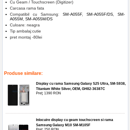
Cu Geam / Touchscreen (Digitizer)
Carcasa rama fata
Compatibil cu Samsung:
SM-A055F, SM-A055F/DS, SM-
A055M, SM-A055M/DS
Culoare: neagra
Tip ambalaj:cutie
pret montaj -80lei
Tags:
telefoane
,
reparatii
,
ploiesti
,
service gsm
,
sm-a055mds
,
sm-
a055m
,
sm-a055fds
,
sm-a055f
,
replace lcd
,
gh81-24189a
,
a055f
,
inlocuire display cu touchscreen samsung galaxy a05
Produse similare:
Display cu rama Samsung Galaxy S25 Ultra, SM-S938,
Titanium White Silver, OEM, GH82-36387C
Preţ: 1390 RON
Inlocuire display cu geam touchscreen si rama
Samsung Galaxy M10 SM-M105F
Preţ: 250 RON