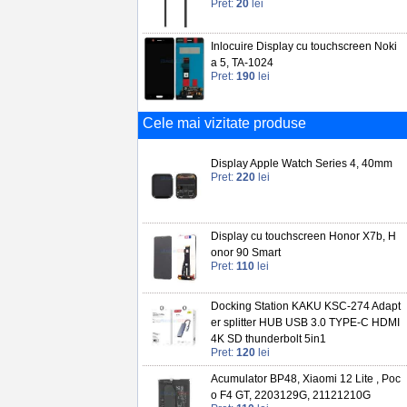
Pret:
20
lei
Inlocuire Display cu touchscreen Noki
a 5, TA-1024
Pret:
190
lei
Cele mai vizitate produse
Display Apple Watch Series 4, 40mm
Pret:
220
lei
Display cu touchscreen Honor X7b, H
onor 90 Smart
Pret:
110
lei
Docking Station KAKU KSC-274 Adapt
er splitter HUB USB 3.0 TYPE-C HDMI
4K SD thunderbolt 5in1
Pret:
120
lei
Acumulator BP48, Xiaomi 12 Lite , Poc
o F4 GT, 2203129G, 21121210G