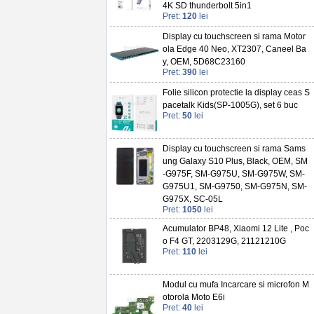
4K SD thunderbolt 5in1
Pret:
120
lei
Display cu touchscreen si rama Motor
ola Edge 40 Neo, XT2307, Caneel Ba
y, OEM, 5D68C23160
Pret:
390
lei
Folie silicon protectie la display ceas S
pacetalk Kids(SP-1005G), set 6 buc
Pret:
50
lei
Display cu touchscreen si rama Sams
ung Galaxy S10 Plus, Black, OEM, SM
-G975F, SM-G975U, SM-G975W, SM-
G975U1, SM-G9750, SM-G975N, SM-
G975X, SC-05L
Pret:
1050
lei
Acumulator BP48, Xiaomi 12 Lite , Poc
o F4 GT, 2203129G, 21121210G
Pret:
110
lei
Modul cu mufa Incarcare si microfon M
otorola Moto E6i
Pret:
40
lei