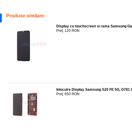
Tags:
gh82-22153a in service gsm ploiesti
,
oem
,
sm-a715
,
pret inlocu
replace battery
,
accesorii
,
reparatii
,
telefoane
Produse similare:
Display cu touchscreen si rama Samsung G
Preţ: 120 RON
Inlocuire Display Samsung S20 FE 5G, G781
Preţ: 650 RON