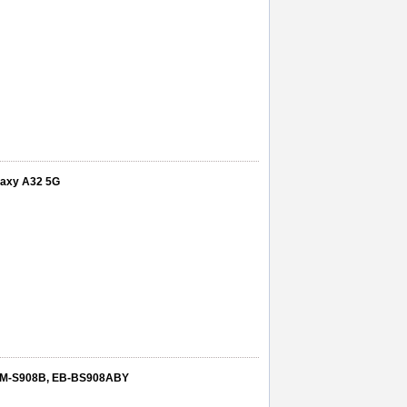
alaxy A32 5G
 SM-S908B, EB-BS908ABY