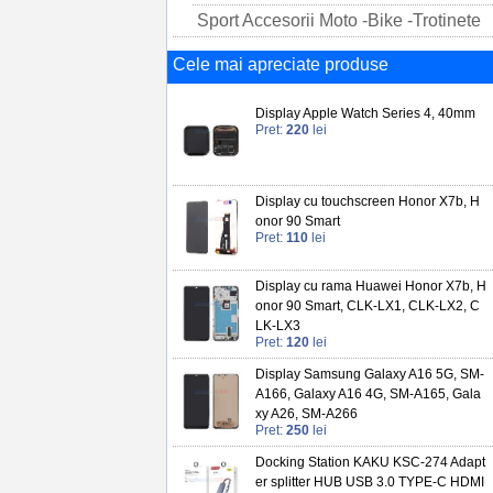
Sport Accesorii Moto -Bike -Trotinete
Cele mai apreciate produse
Display Apple Watch Series 4, 40mm
Pret:
220
lei
Display cu touchscreen Honor X7b, H
onor 90 Smart
Pret:
110
lei
Display cu rama Huawei Honor X7b, H
onor 90 Smart, CLK-LX1, CLK-LX2, C
LK-LX3
Pret:
120
lei
Display Samsung Galaxy A16 5G, SM-
A166, Galaxy A16 4G, SM-A165, Gala
xy A26, SM-A266
Pret:
250
lei
Docking Station KAKU KSC-274 Adapt
er splitter HUB USB 3.0 TYPE-C HDMI