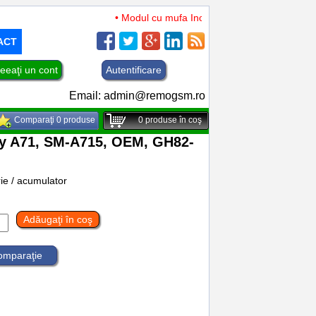
• Modul cu mufa Incarcare si microfon TCL 50 XL
ACT
eeaţi un cont
Autentificare
Email:
admin@remogsm.ro
Comparaţi 0 produse
0
produse în coş
 A71, SM-A715, OEM, GH82-
rie / acumulator
Adăugaţi în coş
comparaţie