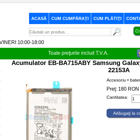
ACASĂ
CUM CUMPĂRAŢI
CUM PLĂTIŢI
CONT
Cr
-VINERI 10:00-18:00
Toate preţurile includ T.V.A.
Acumulator EB-BA715ABY Samsung Galaxy
22153A
Accesoriu • bate
Preţ:
180
RON
Cantitatea:
Adăugaţi la 