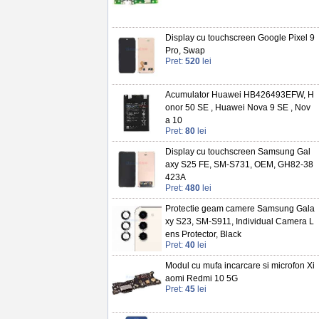
Display cu touchscreen Google Pixel 9
Pro, Swap
Pret:
520
lei
Acumulator Huawei HB426493EFW, H
onor 50 SE , Huawei Nova 9 SE , Nov
a 10
Pret:
80
lei
Display cu touchscreen Samsung Gal
axy S25 FE, SM-S731, OEM, GH82-38
423A
Pret:
480
lei
Protectie geam camere Samsung Gala
xy S23, SM-S911, Individual Camera L
ens Protector, Black
Pret:
40
lei
Modul cu mufa incarcare si microfon Xi
aomi Redmi 10 5G
Pret:
45
lei