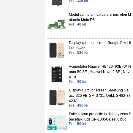
Pret:
110
lei
Modul cu mufa Incarcare si microfon M
otorola Moto E6i
Pret:
40
lei
Display cu touchscreen Google Pixel 9
Pro, Swap
Pret:
520
lei
Acumulator Huawei HB426493EFW, H
onor 50 SE , Huawei Nova 9 SE , Nov
a 10
Pret:
80
lei
Display cu touchscreen Samsung Gal
axy S25 FE, SM-S731, OEM, GH82-38
423A
Pret:
480
lei
Folie silicon protectie la display ceas S
pacetalk Kids(SP-1005G), set 6 buc
Pret:
50
lei