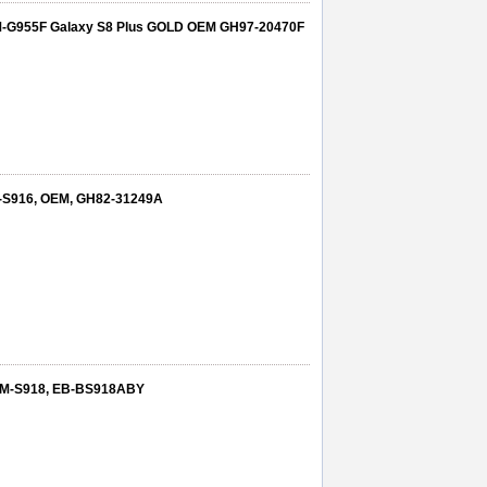
SM-G955F Galaxy S8 Plus GOLD OEM GH97-20470F
M-S916, OEM, GH82-31249A
 SM-S918, EB-BS918ABY