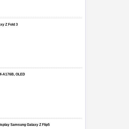
xy Z Fold 3
SM-A176B, OLED
 display Samsung Galaxy Z Flip5