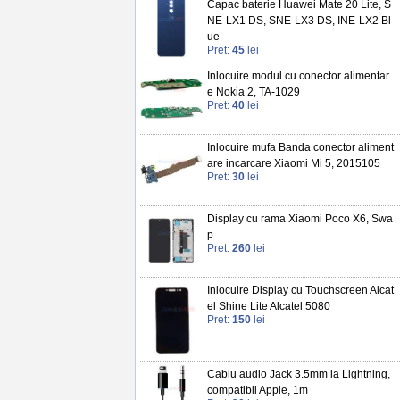
Capac baterie Huawei Mate 20 Lite, S
NE-LX1 DS, SNE-LX3 DS, INE-LX2 Bl
ue
Pret:
45
lei
Inlocuire modul cu conector alimentar
e Nokia 2, TA-1029
Pret:
40
lei
Inlocuire mufa Banda conector aliment
are incarcare Xiaomi Mi 5, 2015105
Pret:
30
lei
Display cu rama Xiaomi Poco X6, Swa
p
Pret:
260
lei
Inlocuire Display cu Touchscreen Alcat
el Shine Lite Alcatel 5080
Pret:
150
lei
Cablu audio Jack 3.5mm la Lightning,
compatibil Apple, 1m