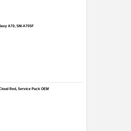
ire acumulator eb-ba715aby samsung galaxy a71
,
alaxy A70, SM-A705F
 Cloud Red, Service Pack OEM