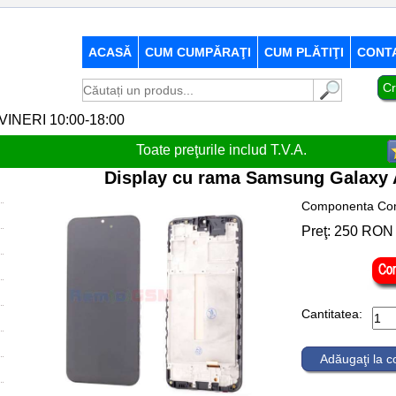
ACASĂ
CUM CUMPĂRAŢI
CUM PLĂTIŢI
CONT
Cr
-VINERI 10:00-18:00
Toate preţurile includ T.V.A.
Display cu rama Samsung Galaxy
Componenta Com
Preţ:
250
RON
Cantitatea:
Adăugaţi la 