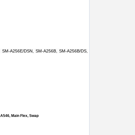
, SM-A256E/DSN, SM-A256B, SM-A256B/DS,
n
,
sm-a256eds
,
sm-a256e
,
lcd
,
ploiesti
,
ama samsung galaxy a25
,
sm-a256u1
A546, Main Flex, Swap