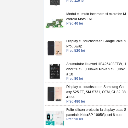
Pret:
110
lei
Modul cu mufa Incarcare si microfon M
otorola Moto E6i
Pret:
40
lei
Display cu touchscreen Google Pixel 9
Pro, Swap
Pret:
520
lei
Acumulator Huawei HB426493EFW, H
onor 50 SE , Huawei Nova 9 SE , Nov
a 10
Pret:
80
lei
Display cu touchscreen Samsung Gal
axy S25 FE, SM-S731, OEM, GH82-38
423A
Pret:
480
lei
Folie silicon protectie la display ceas S
pacetalk Kids(SP-1005G), set 6 buc
Pret:
50
lei