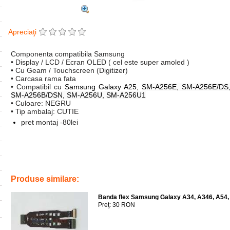
Apreciaţi
Componenta compatibila Samsung
• Display / LCD / Ecran OLED ( cel este super amoled )
• Cu Geam / Touchscreen (Digitizer)
• Carcasa rama fata
• Compatibil cu
Samsung Galaxy A25,
SM-A256E, SM-A256E/DS
SM-A256B/DSN, SM-A256U, SM-A256U1
• Culoare: NEGRU
• Tip ambalaj: CUTIE
pret montaj -80lei
Tags:
sm-a256u
,
sm-a256bdsn
,
sm-a256bds
,
sm-a256b
,
sm-a256eds
schimbare
,
inlocuire
,
accesorii
,
oled
,
sm-a256
,
inlocuire display cu r
Produse similare:
Banda flex Samsung Galaxy A34, A346, A54, 
Preţ: 30 RON