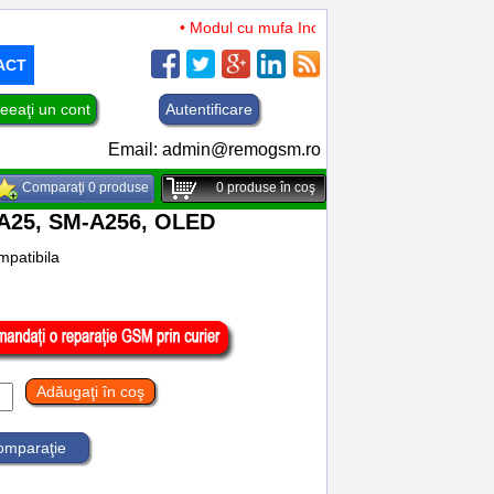
• Modul cu mufa Incarcare si microfon TCL 50 XL
ACT
eeaţi un cont
Autentificare
Email:
admin@remogsm.ro
Comparaţi 0 produse
0
produse în coş
 A25, SM-A256, OLED
patibila
Adăugaţi în coş
comparaţie