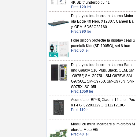
4K SD thunderbolt 5in1
Pret:
120
lei
Display cu touchscreen si rama Motor
ola Edge 40 Neo, XT2307, Caneel Ba
y, OEM, 5D68C23160
Pret:
390
lei
Folie silicon protectie la display ceas S
pacetalk Kids(SP-1005G), set 6 buc
Pret:
50
lei
Display cu touchscreen si rama Sams
ung Galaxy S10 Plus, Black, OEM, SM
-G975F, SM-G975U, SM-G975W, SM-
G975U1, SM-G9750, SM-G975N, SM-
G975X, SC-05L
Pret:
1050
lei
Acumulator BP48, Xiaomi 12 Lite , Poc
o F4 GT, 2203129G, 21121210G
Pret:
110
lei
Modul cu mufa Incarcare si microfon M
otorola Moto E6i
Pret:
40
lei