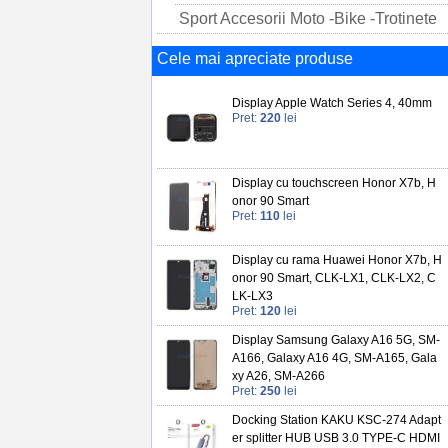
Sport Accesorii Moto -Bike -Trotinete
Cele mai apreciate produse
Display Apple Watch Series 4, 40mm
Pret:
220
lei
Display cu touchscreen Honor X7b, H
onor 90 Smart
Pret:
110
lei
Display cu rama Huawei Honor X7b, H
onor 90 Smart, CLK-LX1, CLK-LX2, C
LK-LX3
Pret:
120
lei
Display Samsung Galaxy A16 5G, SM-
A166, Galaxy A16 4G, SM-A165, Gala
xy A26, SM-A266
Pret:
250
lei
Docking Station KAKU KSC-274 Adapt
er splitter HUB USB 3.0 TYPE-C HDMI