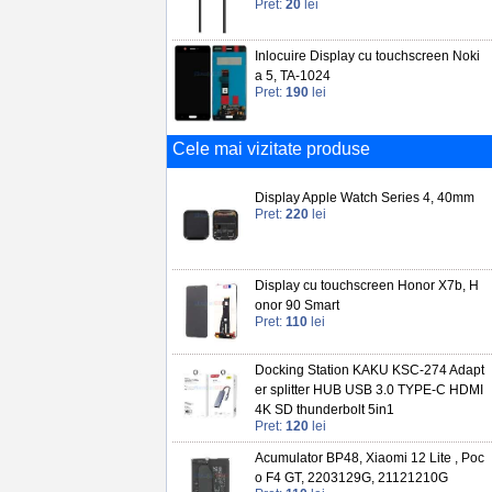
Pret:
20
lei
Inlocuire Display cu touchscreen Noki
a 5, TA-1024
Pret:
190
lei
Cele mai vizitate produse
Display Apple Watch Series 4, 40mm
Pret:
220
lei
Display cu touchscreen Honor X7b, H
onor 90 Smart
Pret:
110
lei
Docking Station KAKU KSC-274 Adapt
er splitter HUB USB 3.0 TYPE-C HDMI
4K SD thunderbolt 5in1
Pret:
120
lei
Acumulator BP48, Xiaomi 12 Lite , Poc
o F4 GT, 2203129G, 21121210G