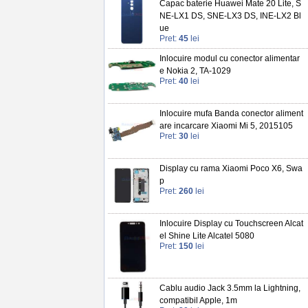
Capac baterie Huawei Mate 20 Lite, S
NE-LX1 DS, SNE-LX3 DS, INE-LX2 Bl
ue
Pret:
45
lei
Inlocuire modul cu conector alimentar
e Nokia 2, TA-1029
Pret:
40
lei
Inlocuire mufa Banda conector aliment
are incarcare Xiaomi Mi 5, 2015105
Pret:
30
lei
Display cu rama Xiaomi Poco X6, Swa
p
Pret:
260
lei
Inlocuire Display cu Touchscreen Alcat
el Shine Lite Alcatel 5080
Pret:
150
lei
Cablu audio Jack 3.5mm la Lightning,
compatibil Apple, 1m