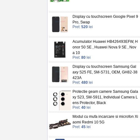
Display cu touchscreen Google Pixel 9
Pro, Swap
Pret:
520
lei
Acumulator Huawei HB426493EFW, H
onor 50 SE , Huawei Nova 9 SE , Nov
a 10
Pret:
80
lei
Display cu touchscreen Samsung Gal
axy S25 FE, SM-S731, OEM, GH82-38
423A
Pret:
480
lei
Protectie geam camere Samsung Gala
xy S23, SM-S911, Individual Camera L
ens Protector, Black
Pret:
40
lei
Modul cu mufa incarcare si microfon Xi
aomi Redmi 10 5G
Pret:
45
lei