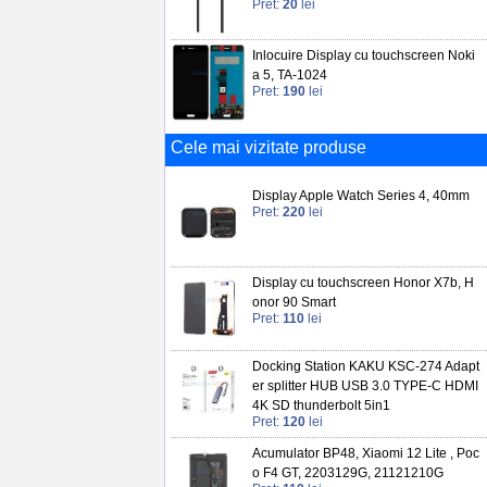
Pret:
20
lei
Inlocuire Display cu touchscreen Noki
a 5, TA-1024
Pret:
190
lei
Cele mai vizitate produse
Display Apple Watch Series 4, 40mm
Pret:
220
lei
Display cu touchscreen Honor X7b, H
onor 90 Smart
Pret:
110
lei
Docking Station KAKU KSC-274 Adapt
er splitter HUB USB 3.0 TYPE-C HDMI
4K SD thunderbolt 5in1
Pret:
120
lei
Acumulator BP48, Xiaomi 12 Lite , Poc
o F4 GT, 2203129G, 21121210G