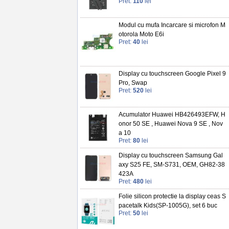
Pret:
110
lei
Modul cu mufa Incarcare si microfon M
otorola Moto E6i
Pret:
40
lei
Display cu touchscreen Google Pixel 9
Pro, Swap
Pret:
520
lei
Acumulator Huawei HB426493EFW, H
onor 50 SE , Huawei Nova 9 SE , Nov
a 10
Pret:
80
lei
Display cu touchscreen Samsung Gal
axy S25 FE, SM-S731, OEM, GH82-38
423A
Pret:
480
lei
Folie silicon protectie la display ceas S
pacetalk Kids(SP-1005G), set 6 buc
Pret:
50
lei