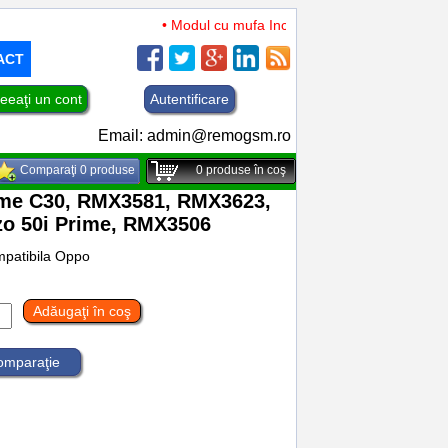
• Modul cu mufa Incarcare si microfon TCL 50 XL 
ACT
eeaţi un cont
Autentificare
Email:
admin@remogsm.ro
Comparaţi 0 produse
0
produse în coş
lme C30, RMX3581, RMX3623,
zo 50i Prime, RMX3506
patibila Oppo
Adăugaţi în coş
comparaţie