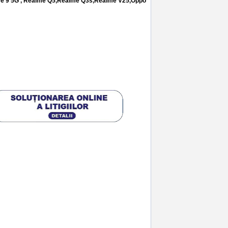
me 9 5G , Realme Q5,Realme Q3s,Realme V25,Oppo