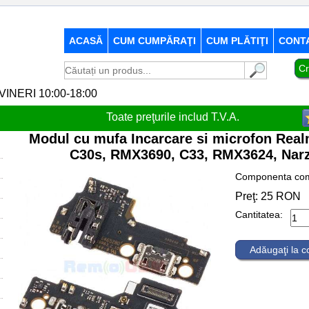
ACASĂ
CUM CUMPĂRAŢI
CUM PLĂTIŢI
CONT
Cr
-VINERI 10:00-18:00
Toate preţurile includ T.V.A.
Modul cu mufa Incarcare si microfon Rea
C30s, RMX3690, C33, RMX3624, Nar
Componenta com
Preţ:
25
RON
Cantitatea:
Adăugaţi la 