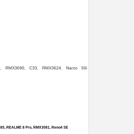
s, RMX3690, C33, RMX3624, Narzo 50i
narzo 50i prime
,
rmx3624
,
c33
,
rmx3690
,
c30s
,
30
,
service
,
gsm
,
ploiesti
85, REALME 8 Pro, RMX3081, Reno4 SE