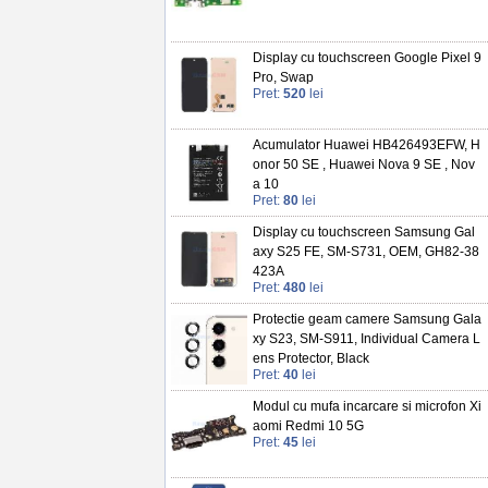
Display cu touchscreen Google Pixel 9
Pro, Swap
Pret:
520
lei
Acumulator Huawei HB426493EFW, H
onor 50 SE , Huawei Nova 9 SE , Nov
a 10
Pret:
80
lei
Display cu touchscreen Samsung Gal
axy S25 FE, SM-S731, OEM, GH82-38
423A
Pret:
480
lei
Protectie geam camere Samsung Gala
xy S23, SM-S911, Individual Camera L
ens Protector, Black
Pret:
40
lei
Modul cu mufa incarcare si microfon Xi
aomi Redmi 10 5G
Pret:
45
lei