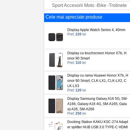
Sport Accesorii Moto -Bike -Trotinete
Cele mai apreciate produse
Display Apple Watch Series 4, 40mm
Pret:
220
lei
Display cu touchscreen Honor X7b, H
onor 90 Smart
Pret:
110
lei
Display cu rama Huawei Honor X7b, H
onor 90 Smart, CLK-LX1, CLK-LX2, C
LK-LX3
Pret:
120
lei
Display Samsung Galaxy A16 5G, SM-
A166, Galaxy A16 4G, SM-A165, Gala
xy A26, SM-A266
Pret:
250
lei
Docking Station KAKU KSC-274 Adapt
er splitter HUB USB 3.0 TYPE-C HDMI