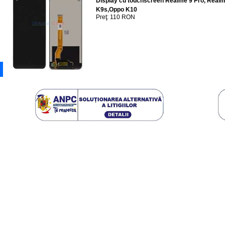
Display cu touchscreen Realme 9 Pro, Real
K9s,Oppo K10
Preţ: 110 RON