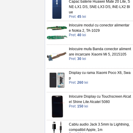
Capac baterie Huawei Mate 20 Lite, S
NE-LX1 DS, SNE-LX3 DS, INE-LX2 Bl
ue
Pret:
45
lei
Inlocuire modul cu conector alimentar
e Nokia 2, TA-1029
Pret:
40
lei
Inlocuire mufa Banda conector aliment
are incarcare Xiaomi Mi 5, 2015105
Pret:
30
lei
Display cu rama Xiaomi Poco X6, Swa
p
Pret:
260
lei
Inlocuire Display cu Touchscreen Alcat
el Shine Lite Alcatel 5080
Pret:
150
lei
Cablu audio Jack 3.5mm la Lightning,
compatibil Apple, 1m