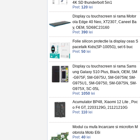
4K SD thunderbolt 5in1
Pret:
120
lei
Display cu touchscreen si rama Motor
ola Edge 40 Neo, XT2307, Caneel Ba
y, OEM, 5D68C23160
Pret:
390
lei
Folie silicon protectie la display ceas S
pacetalk Kids(SP-1005G), set 6 buc
Pret:
50
lei
Display cu touchscreen si rama Sams
ung Galaxy S10 Plus, Black, OEM, SM
-G975F, SM-G975U, SM-G975W, SM-
G975U1, SM-G9750, SM-G975N, SM-
G975X, SC-05L
Pret:
1050
lei
Acumulator BP48, Xiaomi 12 Lite , Poc
o F4 GT, 2203129G, 21121210G
Pret:
110
lei
Modul cu mufa Incarcare si microfon M
otorola Moto E6i
Pret:
40
lei