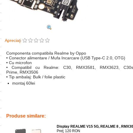
Apreciaţi
Componenta compatibila Realme by Oppo
• Conector alimentare / Mufa Incarcare (USB Type-C 2.0, OTG)
• Cu microfon
• Compatibil cu Realme: C30, RMX3581, RMX3623, C30
Prime,
RMX3506
• Tip ambalaj: Bulk / folie plastic
montaj 60lei
Tags:
telefoane
,
reparatii
,
accesorii
,
replace port cjharging
,
rmx3506
,
rmx3581
,
rmx3623
,
inlocuire modul cu mufa incarcare si microfon realme c
Produse similare:
Display REALME V15 5G, REALME 8 , RMX30
Preţ: 120 RON