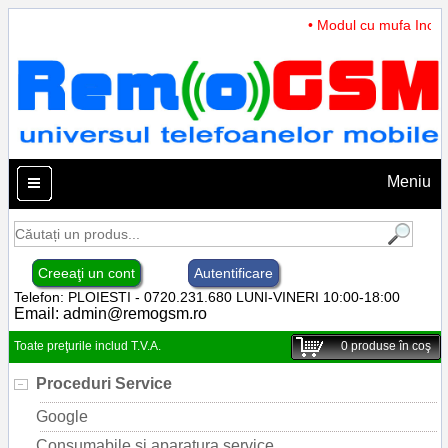
• Modul cu mufa Incarca
Meniu
Creeaţi un cont
Autentificare
Telefon: PLOIESTI - 0720.231.680 LUNI-VINERI 10:00-18:00
Email:
admin@remogsm.ro
Toate preţurile includ T.V.A.
0
produse în coş
Proceduri Service
Google
Consumabile si aparatura service