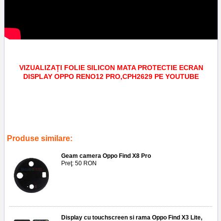
VIZUALIZAȚI FOLIE SILICON MATA PROTECTIE ECRAN
DISPLAY OPPO RENO12 PRO,CPH2629 PE YOUTUBE
Tags:
guard
,
screen saver
,
reparatii
,
accesorii
,
ploiesti
,
gsm
,
cph2629
,
service
,
folie silicon mata protectie ecran display oppo reno12
pro
,
geam
,
ecran
,
display
,
protectie
Produse similare:
Geam camera Oppo Find X8 Pro
Preţ: 50 RON
Display cu touchscreen si rama Oppo Find X3 Lite,