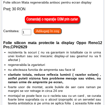
Folie silicon Mata regenerabila antisoc pentru ecran display
Preţ:
30
RON
Cantitatea:
Adăugaţi în coş
Folie silicon mata protectie la display
Oppo Reno12
Pro,
CPH2629
rezistenta la socuri ( nu va garantam in totalitate ca in urma
unei lovituri sau soc mecanic display-ul sau geamul nu va fi
afectat )
regenerabila la zgarieturi
nu afecteaza functia de amprenta sau face id
claritate totala, reduce reflexia luminii ( razelor solare) ,
astfel puteti viziona fara probleme mesaje sau video, nu
raman urme de amprente pe ecran,
foarte usor de montat, acele bulele de aer care raman pe
margini se vor retrage in circa 24 ore
montajul se poate face cu o racleta sau cu un card , se curata
foarte bine suprafata cu o alcool izopropilic si un servetel sau
laveta antistatica si pe urma se aplica folia ( aceasta folie este