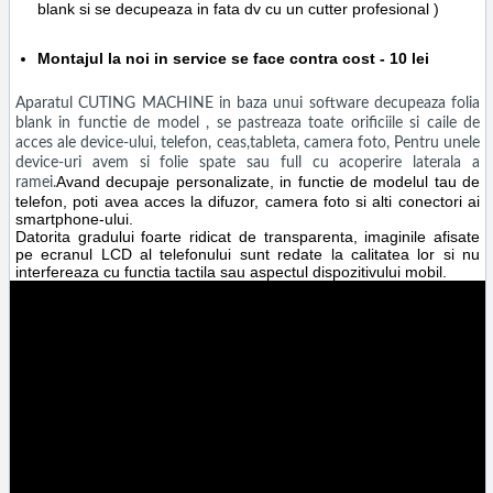
blank si se decupeaza in fata dv cu un cutter profesional )
Montajul la noi in service se face contra cost - 10 lei
Aparatul CUTING MACHINE in baza unui software decupeaza folia
blank in functie de model , se pastreaza toate orificiile si caile de
acces ale device-ului, telefon, ceas,tableta, camera foto, Pentru unele
device-uri avem si folie spate sau full cu acoperire laterala a
Avand decupaje personalizate, in functie de modelul tau de
ramei.
telefon, poti avea acces la difuzor, camera foto si alti conectori ai
smartphone-ului.
Datorita gradului foarte ridicat de transparenta, imaginile afisate
pe ecranul LCD al telefonului sunt redate la calitatea lor si nu
interfereaza cu functia tactila sau aspectul dispozitivului mobil.