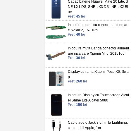
Capac baterie Huawei Mate 20 Lite, S
NE-LX1 DS, SNE-LX3 DS, INE-LX2 Bl
ue
Pret:
45
lei
Inlocuire modul cu conector alimentar
e Nokia 2, TA-1029
Pret:
40
lei
Inlocuire mufa Banda conector aliment
are incarcare Xiaomi Mi 5, 2015105
Pret:
30
lei
Display cu rama Xiaomi Poco X6, Swa
p
Pret:
260
lei
Inlocuire Display cu Touchscreen Alcat
el Shine Lite Alcatel 5080
Pret:
150
lei
Cablu audio Jack 3.5mm la Lightning,
compatibil Apple, 1m