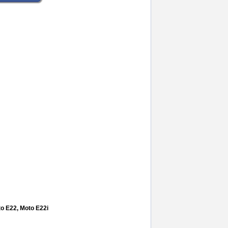
eaker motorola edge 60
o E22, Moto E22i