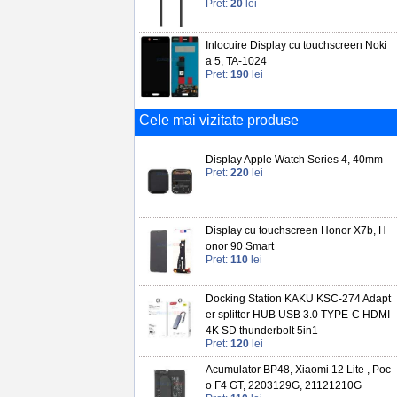
Pret:
20
lei
Inlocuire Display cu touchscreen Noki
a 5, TA-1024
Pret:
190
lei
Cele mai vizitate produse
Display Apple Watch Series 4, 40mm
Pret:
220
lei
Display cu touchscreen Honor X7b, H
onor 90 Smart
Pret:
110
lei
Docking Station KAKU KSC-274 Adapt
er splitter HUB USB 3.0 TYPE-C HDMI
4K SD thunderbolt 5in1
Pret:
120
lei
Acumulator BP48, Xiaomi 12 Lite , Poc
o F4 GT, 2203129G, 21121210G