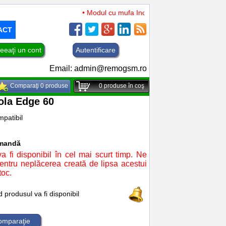
• Modul cu mufa Incarcare si microfon TCL 50 XL
ACT
eeaţi un cont
Autentificare
Email:
admin@remogsm.ro
Comparaţi 0 produse
0
produse în coş
ola Edge 60
patibil
omandă
a fi disponibil în cel mai scurt timp. Ne
ntru neplăcerea creată de lipsa acestui
toc.
produsul va fi disponibil
comparaţie