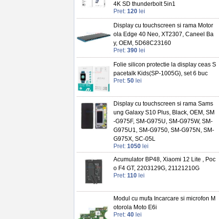
4K SD thunderbolt 5in1
Pret:
120
lei
Display cu touchscreen si rama Motor
ola Edge 40 Neo, XT2307, Caneel Ba
y, OEM, 5D68C23160
Pret:
390
lei
Folie silicon protectie la display ceas S
pacetalk Kids(SP-1005G), set 6 buc
Pret:
50
lei
Display cu touchscreen si rama Sams
ung Galaxy S10 Plus, Black, OEM, SM
-G975F, SM-G975U, SM-G975W, SM-
G975U1, SM-G9750, SM-G975N, SM-
G975X, SC-05L
Pret:
1050
lei
Acumulator BP48, Xiaomi 12 Lite , Poc
o F4 GT, 2203129G, 21121210G
Pret:
110
lei
Modul cu mufa Incarcare si microfon M
otorola Moto E6i
Pret:
40
lei