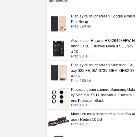
Display cu touchscreen Google Pixel 9
Pro, Swap
Pret:
520
lei
Acumulator Huawei HB426493EFW, H
onor 50 SE , Huawei Nova 9 SE , Nov
a 10
Pret:
80
lei
Display cu touchscreen Samsung Gal
axy S25 FE, SM-S731, OEM, GH82-38
423A
Pret:
480
lei
Protectie geam camere Samsung Gala
xy S23, SM-S911, Individual Camera L
ens Protector, Black
Pret:
40
lei
Modul cu mufa incarcare si microfon Xi
aomi Redmi 10 5G
Pret:
45
lei