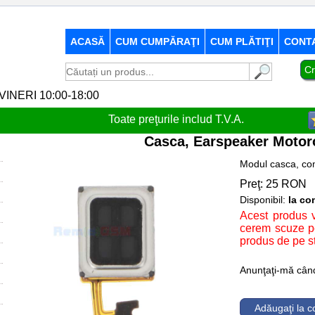
ACASĂ
CUM CUMPĂRAŢI
CUM PLĂTIŢI
CONT
Cr
-VINERI 10:00-18:00
Toate preţurile includ T.V.A.
Casca, Earspeaker Motor
Modul casca, com
Preţ:
25
RON
Disponibil:
la c
Acest produs v
cerem scuze pe
produs de pe s
Anunţaţi-mă când 
Adăugaţi la 