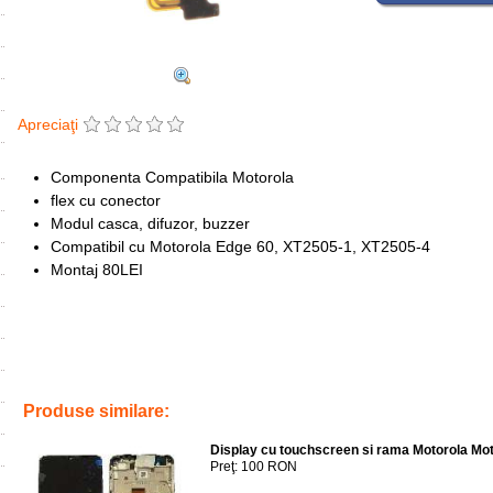
Apreciaţi
Componenta Compatibila Motorola
flex cu conector
Modul casca, difuzor, buzzer
Compatibil cu Motorola Edge 60, XT2505-1, XT2505-4
Montaj 80LEI
Tags:
casca
,
earspeaker
,
motorola edge 60
,
replace
,
inlocuire
,
earsp
Produse similare:
Display cu touchscreen si rama Motorola Mot
Preţ: 100 RON