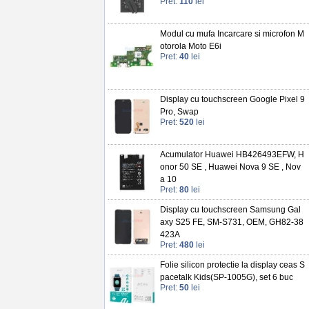
Pret:
110
lei
Modul cu mufa Incarcare si microfon M
otorola Moto E6i
Pret:
40
lei
Display cu touchscreen Google Pixel 9
Pro, Swap
Pret:
520
lei
Acumulator Huawei HB426493EFW, H
onor 50 SE , Huawei Nova 9 SE , Nov
a 10
Pret:
80
lei
Display cu touchscreen Samsung Gal
axy S25 FE, SM-S731, OEM, GH82-38
423A
Pret:
480
lei
Folie silicon protectie la display ceas S
pacetalk Kids(SP-1005G), set 6 buc
Pret:
50
lei