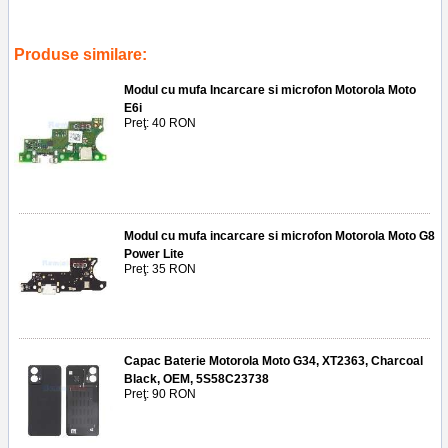
accesorii
,
replace lcd
,
5d68c23231
,
oem
,
xt2347-2
,
xt2347-1
,
xt2347
,
display cu touchscreen si rama motorola moto g84
Produse similare:
Modul cu mufa Incarcare si microfon Motorola Moto
E6i
Preţ: 40 RON
Modul cu mufa incarcare si microfon Motorola Moto G8
Power Lite
Preţ: 35 RON
Capac Baterie Motorola Moto G34, XT2363, Charcoal
Black, OEM, 5S58C23738
Preţ: 90 RON