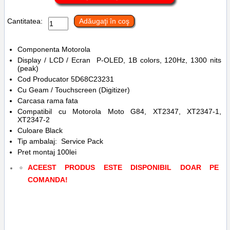
Cantitatea:
Adăugaţi în coş
Componenta Motorola
Display / LCD / Ecran P-OLED, 1B colors, 120Hz, 1300 nits
(peak)
Cod Producator 5D68C23231
Cu Geam / Touchscreen (Digitizer)
Carcasa rama fata
Compatibil cu Motorola Moto G84, XT2347, XT2347-1,
XT2347-2
Culoare Black
Tip ambalaj: Service Pack
Pret montaj 100lei
ACEEST PRODUS ESTE DISPONIBIL DOAR PE
COMANDA!
Tags:
huse
,
service gsm
,
piese
,
case
,
telefoane
,
reparatii
,