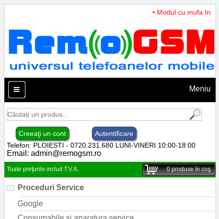
• Modul cu mufa Incarc
Meniu
Creeaţi un cont
Autentificare
Telefon: PLOIESTI - 0720.231.680 LUNI-VINERI 10:00-18:00
Email:
admin@remogsm.ro
Toate preţurile includ T.V.A.
0
produse în coş
Proceduri Service
Google
Consumabile si aparatura service