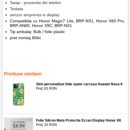
Swap - provenita din telefon
Testata
senzor amprenta in display
Compatibila cu
Honor Magic7 Lite, BRP-NX1, Honor X60 Pro,
BRP-AN00, Honor X9C,
BRP-NX1
Tip ambalaj: Bulk / folie plastic
pret montaj 80lei
Tags:
senzor
,
amprenta
,
honor magic7 lite
,
honor x60 pro
,
honor x9c
,
fingerprint
,
inlocuire
,
replace
,
honor magic7 lite
,
brp-nx1
,
honor x60
pro
,
brp-an00
,
honor x9c
,
brp-nx1
Produse similare:
Skin personalizat folie spate carcasa Huawei Nova 9
Preţ: 65 RON
Folie Silicon Mata Protectie Ecran Display Honor X8
Preţ: 20 RON