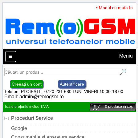
• Modul cu mufa Incarc
Meniu
Creeaţi un cont
Autentificare
Telefon: PLOIESTI - 0720.231.680 LUNI-VINERI 10:00-18:00
Email:
admin@remogsm.ro
Toate preţurile includ T.V.A.
0
produse în coş
Proceduri Service
Google
Consumabile si aparatura service