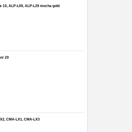
te 10, ALP-L09, ALP-L29 mocha gold
or 20
-LX2, CMA-LX1, CMA-LX3