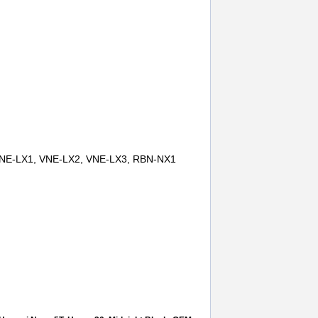
, VNE-LX1, VNE-LX2, VNE-LX3, RBN-NX1
honor 70 lite
,
huawei honor x6
,
rama
,
display