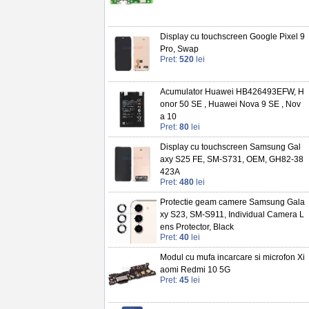
Display cu touchscreen Google Pixel 9
Pro, Swap
Pret:
520
lei
Acumulator Huawei HB426493EFW, H
onor 50 SE , Huawei Nova 9 SE , Nov
a 10
Pret:
80
lei
Display cu touchscreen Samsung Gal
axy S25 FE, SM-S731, OEM, GH82-38
423A
Pret:
480
lei
Protectie geam camere Samsung Gala
xy S23, SM-S911, Individual Camera L
ens Protector, Black
Pret:
40
lei
Modul cu mufa incarcare si microfon Xi
aomi Redmi 10 5G
Pret:
45
lei