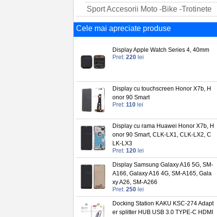
Sport Accesorii Moto -Bike -Trotinete
Cele mai apreciate produse
Display Apple Watch Series 4, 40mm
Pret:
220
lei
Display cu touchscreen Honor X7b, H
onor 90 Smart
Pret:
110
lei
Display cu rama Huawei Honor X7b, H
onor 90 Smart, CLK-LX1, CLK-LX2, C
LK-LX3
Pret:
120
lei
Display Samsung Galaxy A16 5G, SM-
A166, Galaxy A16 4G, SM-A165, Gala
xy A26, SM-A266
Pret:
250
lei
Docking Station KAKU KSC-274 Adapt
er splitter HUB USB 3.0 TYPE-C HDMI