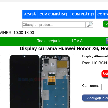
ACASĂ
CUM CUMPĂRAŢI
CUM PLĂTIŢI
CONT
Cr
-VINERI 10:00-18:00
Toate preţurile includ T.V.A.
Display cu rama Huawei Honor X6, Hon
Display Aftermar
Preţ:
110
RON
Cantitatea:
Adăugaţi la 