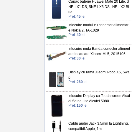
Capac baterie Huawei Mate 20 Lite, S
NE-LX1 DS, SNE-LX3 DS, INE-LX2 Bl
ue
Pret:
45
lei
Inlocuire modul cu conector alimentar
e Nokia 2, TA-1029
Pret:
40
lei
Inlocuire mufa Banda conector aliment
are incarcare Xiaomi Mi 5, 2015105
Pret:
30
lei
Display cu rama Xiaomi Poco X6, Swa
p
Pret:
260
lei
Inlocuire Display cu Touchscreen Alcat
el Shine Lite Alcatel 5080
Pret:
150
lei
Cablu audio Jack 3.5mm la Lightning,
compatibil Apple, 1m