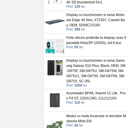
4K SD thunderbolt 5in1
Pret:
120
lei
Display cu touchscreen si rama Motor
ola Edge 40 Neo, XT2307, Caneel Ba
y, OEM, 5D68C23160
Pret:
390
lei
Folie silicon protectie la display ceas S
pacetalk Kids(SP-1005G), set 6 buc
Pret:
50
lei
Display cu touchscreen si rama Sams
ung Galaxy S10 Plus, Black, OEM, SM
-G975F, SM-G975U, SM-G975W, SM-
G975U1, SM-G9750, SM-G975N, SM-
G975X, SC-05L
Pret:
1050
lei
Acumulator BP48, Xiaomi 12 Lite , Poc
o F4 GT, 2203129G, 21121210G
Pret:
110
lei
Modul cu mufa Incarcare si microfon M
otorola Moto E6i
Pret:
40
lei