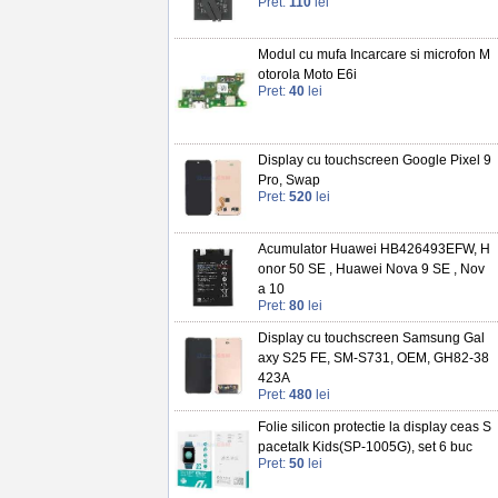
Pret:
110
lei
Modul cu mufa Incarcare si microfon M
otorola Moto E6i
Pret:
40
lei
Display cu touchscreen Google Pixel 9
Pro, Swap
Pret:
520
lei
Acumulator Huawei HB426493EFW, H
onor 50 SE , Huawei Nova 9 SE , Nov
a 10
Pret:
80
lei
Display cu touchscreen Samsung Gal
axy S25 FE, SM-S731, OEM, GH82-38
423A
Pret:
480
lei
Folie silicon protectie la display ceas S
pacetalk Kids(SP-1005G), set 6 buc
Pret:
50
lei