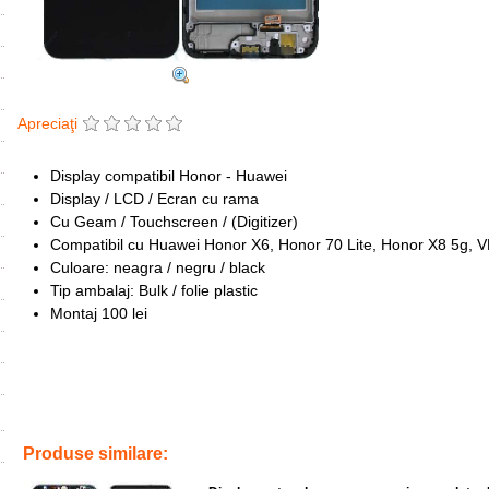
Apreciaţi
Display compatibil Honor - Huawei
Display / LCD / Ecran cu rama
Cu Geam / Touchscreen / (Digitizer)
Compatibil cu Huawei Honor X6, Honor 70 Lite, Honor X8 5g
Culoare: neagra / negru / black
Tip ambalaj: Bulk / folie plastic
Montaj 100 lei
Tags:
ecran
,
inlocuire
,
screen
,
carcasa
,
lcd
,
replace
,
honor x8 5g
,
Produse similare: