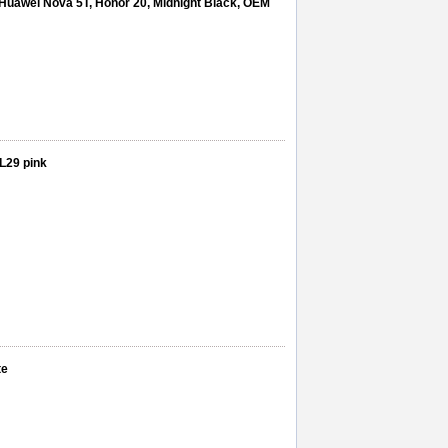
 Huawei Nova 5T, Honor 20, Midnight Black, OEM
L29 pink
te