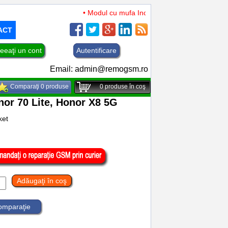
• Modul cu mufa Incarcare si microfon TCL 50 XL 
ACT
eeaţi un cont
Autentificare
Email:
admin@remogsm.ro
Comparaţi 0 produse
0
produse în coş
or 70 Lite, Honor X8 5G
ket
Adăugaţi în coş
comparaţie