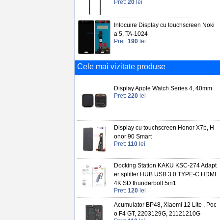
Pret:
20
lei
Inlocuire Display cu touchscreen Noki
a 5, TA-1024
Pret:
190
lei
Cele mai vizitate produse
Display Apple Watch Series 4, 40mm
Pret:
220
lei
Display cu touchscreen Honor X7b, H
onor 90 Smart
Pret:
110
lei
Docking Station KAKU KSC-274 Adapt
er splitter HUB USB 3.0 TYPE-C HDMI
4K SD thunderbolt 5in1
Pret:
120
lei
Acumulator BP48, Xiaomi 12 Lite , Poc
o F4 GT, 2203129G, 21121210G