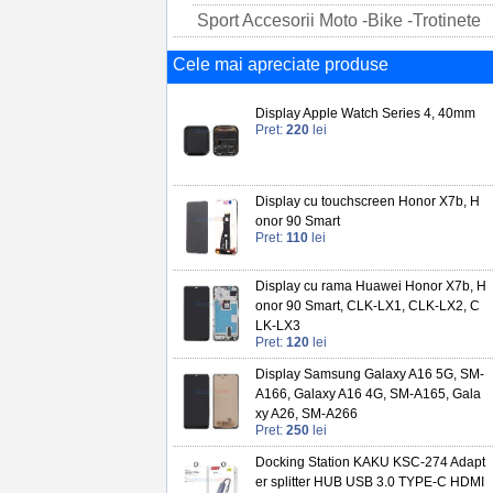
Sport Accesorii Moto -Bike -Trotinete
Cele mai apreciate produse
Display Apple Watch Series 4, 40mm
Pret:
220
lei
Display cu touchscreen Honor X7b, H
onor 90 Smart
Pret:
110
lei
Display cu rama Huawei Honor X7b, H
onor 90 Smart, CLK-LX1, CLK-LX2, C
LK-LX3
Pret:
120
lei
Display Samsung Galaxy A16 5G, SM-
A166, Galaxy A16 4G, SM-A165, Gala
xy A26, SM-A266
Pret:
250
lei
Docking Station KAKU KSC-274 Adapt
er splitter HUB USB 3.0 TYPE-C HDMI