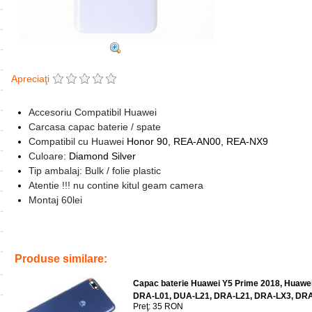
Apreciaţi
Accesoriu Compatibil Huawei
Carcasa capac baterie / spate
Compatibil cu Huawei
Honor 90, REA-AN00, REA-NX9
Culoare:
Diamond Silver
Tip ambalaj: Bulk / folie plastic
Atentie !!! nu contine kitul geam camera
Montaj 60lei
Tags:
replace
,
rea-nx9
,
rea-an00
,
diamond silver
,
honor 90
,
capac ba
Produse similare:
Capac baterie Huawei Y5 Prime 2018, Huawei
DRA-L01, DUA-L21, DRA-L21, DRA-LX3, DR
Preţ: 35 RON