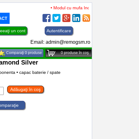
• Modul cu mufa Incarcare si microfon TCL 50 XL 
ACT
eeaţi un cont
Autentificare
Email:
admin@remogsm.ro
Comparaţi 0 produse
0
produse în coş
iamond Silver
onenta • capac baterie / spate
Adăugaţi în coş
comparaţie