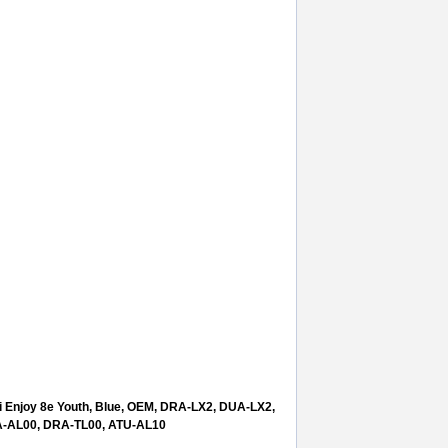
terie
,
inlocuire
,
back cover
 Enjoy 8e Youth, Blue, OEM, DRA-LX2, DUA-LX2,
A-AL00, DRA-TL00, ATU-AL10