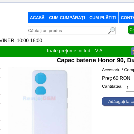
ACASĂ
CUM CUMPĂRAŢI
CUM PLĂTIŢI
CONT
Cr
-VINERI 10:00-18:00
Toate preţurile includ T.V.A.
Capac baterie Honor 90, D
Accesoriu / Comp
Preţ:
60
RON
Cantitatea:
Adăugaţi la 