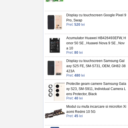
Display cu touchscreen Google Pixel 9
Pro, Swap
Pret:
520
lei
Acumulator Huawei HB426493EFW, H
onor 50 SE , Huawei Nova 9 SE , Nov
a 10
Pret:
80
lei
Display cu touchscreen Samsung Gal
axy S25 FE, SM-S731, OEM, GH82-38
423A
Pret:
480
lei
Protectie geam camere Samsung Gala
xy S23, SM-S911, Individual Camera L
ens Protector, Black
Pret:
40
lei
Modul cu mufa incarcare si microfon Xi
aomi Redmi 10 5G
Pret:
45
lei