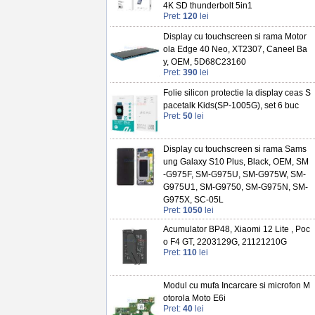
4K SD thunderbolt 5in1
Pret:
120
lei
Display cu touchscreen si rama Motor
ola Edge 40 Neo, XT2307, Caneel Ba
y, OEM, 5D68C23160
Pret:
390
lei
Folie silicon protectie la display ceas S
pacetalk Kids(SP-1005G), set 6 buc
Pret:
50
lei
Display cu touchscreen si rama Sams
ung Galaxy S10 Plus, Black, OEM, SM
-G975F, SM-G975U, SM-G975W, SM-
G975U1, SM-G9750, SM-G975N, SM-
G975X, SC-05L
Pret:
1050
lei
Acumulator BP48, Xiaomi 12 Lite , Poc
o F4 GT, 2203129G, 21121210G
Pret:
110
lei
Modul cu mufa Incarcare si microfon M
otorola Moto E6i
Pret:
40
lei