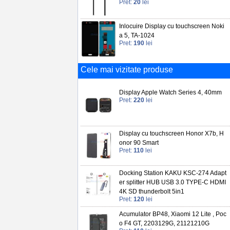
Pret:
20
lei
Inlocuire Display cu touchscreen Noki
a 5, TA-1024
Pret:
190
lei
Cele mai vizitate produse
Display Apple Watch Series 4, 40mm
Pret:
220
lei
Display cu touchscreen Honor X7b, H
onor 90 Smart
Pret:
110
lei
Docking Station KAKU KSC-274 Adapt
er splitter HUB USB 3.0 TYPE-C HDMI
4K SD thunderbolt 5in1
Pret:
120
lei
Acumulator BP48, Xiaomi 12 Lite , Poc
o F4 GT, 2203129G, 21121210G