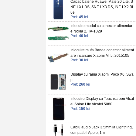
Capac baterie Huawei Mate 20 Lite, S
NE-LX1 DS, SNE-LX3 DS, INE-LX2 Bl
ue
Pret:
45
lei
Inlocuire modul cu conector alimentar
e Nokia 2, TA-1029
Pret:
40
lei
Inlocuire mufa Banda conector aliment
are incarcare Xiaomi Mi 5, 2015105
Pret:
30
lei
Display cu rama Xiaomi Poco X6, Swa
p
Pret:
260
lei
Inlocuire Display cu Touchscreen Alcat
el Shine Lite Alcatel 5080
Pret:
150
lei
Cablu audio Jack 3.5mm la Lightning,
compatibil Apple, 1m