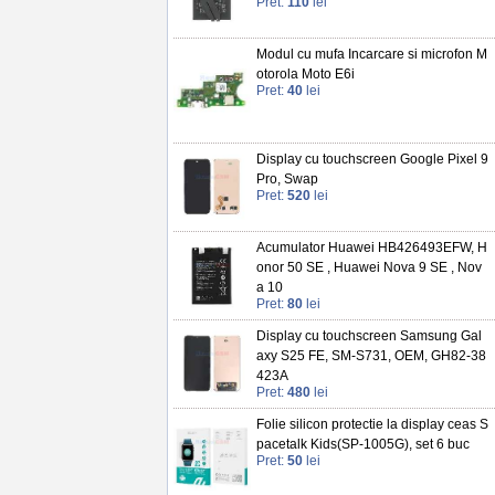
Pret:
110
lei
Modul cu mufa Incarcare si microfon M
otorola Moto E6i
Pret:
40
lei
Display cu touchscreen Google Pixel 9
Pro, Swap
Pret:
520
lei
Acumulator Huawei HB426493EFW, H
onor 50 SE , Huawei Nova 9 SE , Nov
a 10
Pret:
80
lei
Display cu touchscreen Samsung Gal
axy S25 FE, SM-S731, OEM, GH82-38
423A
Pret:
480
lei
Folie silicon protectie la display ceas S
pacetalk Kids(SP-1005G), set 6 buc
Pret:
50
lei