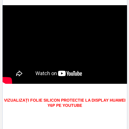
VIZUALIZAȚI FOLIE SILICON PROTECTIE LA DISPLAY HUAWEI
Y6P PE YOUTUBE
Tags:
aplicare folie silicon protectie la display huawei y6p
,
screen guard
,