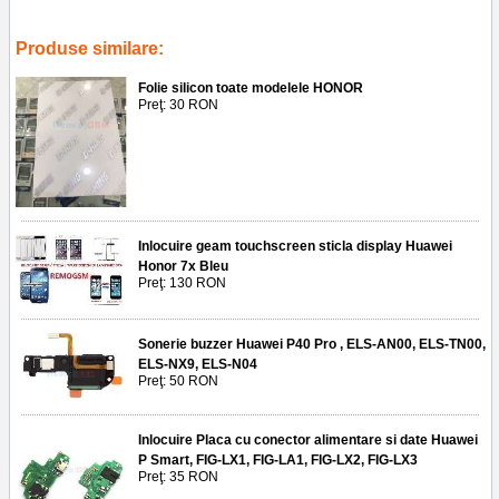
protectie ecran
,
folie antisoc
,
ploiesti
,
accesorii
,
gsm
,
service
,
telefoane
Produse similare:
Folie silicon toate modelele HONOR
Preţ: 30 RON
Inlocuire geam touchscreen sticla display Huawei
Honor 7x Bleu
Preţ: 130 RON
Sonerie buzzer Huawei P40 Pro , ELS-AN00, ELS-TN00,
ELS-NX9, ELS-N04
Preţ: 50 RON
Inlocuire Placa cu conector alimentare si date Huawei
P Smart, FIG-LX1, FIG-LA1, FIG-LX2, FIG-LX3
Preţ: 35 RON