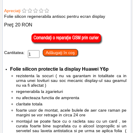
Apreciaţi
Folie silicon regenerabila antisoc pentru ecran display
Preţ:
20
RON
Cantitatea:
Adăugaţi în coş
Folie silicon protectie la display Huawei
Y6p
rezistenta la socuri ( nu va garantam in totalitate ca in
urma unei lovituri sau soc mecanic display-ul sau geamul
nu va fi afectat )
regenerabila la zgarieturi
nu afecteaza functia de amprenta
claritate totala
foarte usor de montat, acele bulele de aer care raman pe
margini se vor retrage in circa 24 ore
montajul se poate face cu o racleta sau cu un card , se
curata foarte bine suprafata cu o alcool izopropilic si un
servetel sau laveta antistatica si pe urma se aplica folia (