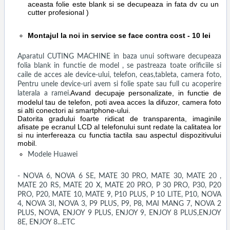
aceasta folie este blank si se decupeaza in fata dv cu un
cutter profesional )
Montajul la noi in service se face contra cost - 10 lei
Aparatul CUTING MACHINE in baza unui software decupeaza
folia blank in functie de model , se pastreaza toate orificiile si
caile de acces ale device-ului, telefon, ceas,tableta, camera foto,
Pentru unele device-uri avem si folie spate sau full cu acoperire
Avand decupaje personalizate, in functie de
laterala a ramei.
modelul tau de telefon, poti avea acces la difuzor, camera foto
si alti conectori ai smartphone-ului.
Datorita gradului foarte ridicat de transparenta, imaginile
afisate pe ecranul LCD al telefonului sunt redate la calitatea lor
si nu interfereaza cu functia tactila sau aspectul dispozitivului
mobil.
Modele Huawei
- NOVA 6, NOVA 6 SE, MATE 30 PRO, MATE 30, MATE 20 ,
MATE 20 RS, MATE 20 X, MATE 20 PRO, P 30 PRO, P30, P20
PRO, P20, MATE 10, MATE 9, P10 PLUS, P 10 LITE, P10, NOVA
4, NOVA 3I, NOVA 3, P9 PLUS, P9, P8, MAI MANG 7, NOVA 2
PLUS, NOVA, ENJOY 9 PLUS, ENJOY 9, ENJOY 8 PLUS,ENJOY
8E, ENJOY 8...ETC