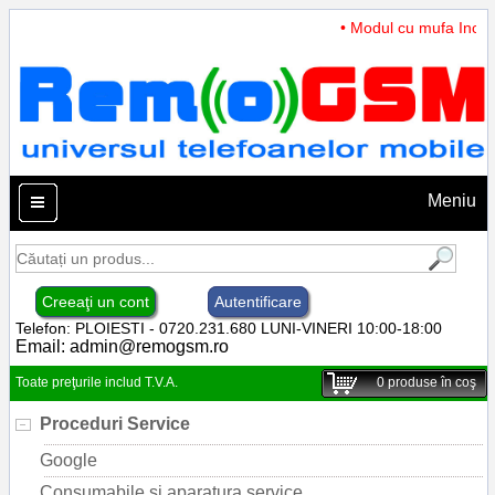
• Modul cu mufa Incarca
Meniu
Creeaţi un cont
Autentificare
Telefon: PLOIESTI - 0720.231.680 LUNI-VINERI 10:00-18:00
Email:
admin@remogsm.ro
Toate preţurile includ T.V.A.
0
produse în coş
Proceduri Service
Google
Consumabile si aparatura service