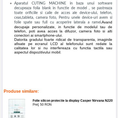
Aparatul CUTING MACHINE in baza unui software
decupeaza folia blank in functie de model , se pastreaza
toate orificiile si caile de acces ale device-ului, telefon,
ceas,tableta, camera foto, Pentru unele device-uri avem si
Avand
folie spate sau full cu acoperire laterala a ramei.
decupaje personalizate, in functie de modelul tau de
telefon, poti avea acces la difuzor, camera foto si alti
conectori ai smartphone-ului.
Datorita gradului foarte ridicat de transparenta, imaginile
afisate pe ecranul LCD al telefonului sunt redate la
calitatea lor si nu interfereaza cu functia tactila sau
aspectul dispozitivului mobil.
Tags:
aplicare
,
folie
,
silicon
,
protectie
,
display
,
honor pad 8
,
hey-
w09
,
service gsm ploiesti
,
accesorii
,
reparatii
,
tableta
,
screen guard
,
saver
,
ecran
,
geam
Produse similare:
Folie silicon protectie la display Casper Nirvana N220
Preţ: 50 RON