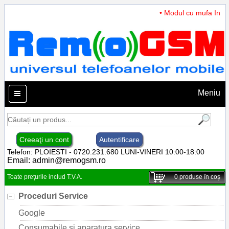
• Modul cu mufa Incarc
Meniu
Creeaţi un cont
Autentificare
Telefon: PLOIESTI - 0720.231.680 LUNI-VINERI 10:00-18:00
Email:
admin@remogsm.ro
Toate preţurile includ T.V.A.
0
produse în coş
Proceduri Service
Google
Consumabile si aparatura service