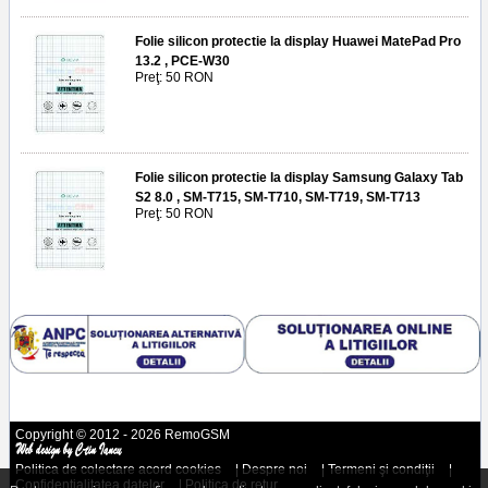
Folie silicon protectie la display Huawei MatePad Pro
13.2 , PCE-W30
Preţ: 50 RON
Folie silicon protectie la display Samsung Galaxy Tab
S2 8.0 , SM-T715, SM-T710, SM-T719, SM-T713
Preţ: 50 RON
Copyright © 2012 - 2026 RemoGSM
Politica de colectare acord cookies
|
Despre noi
|
Termeni şi condiţii
|
Confidenţialitatea datelor
|
Politica de retur