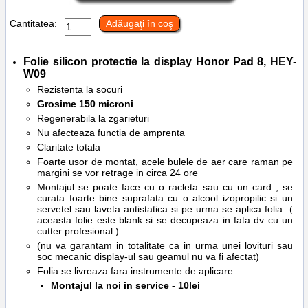
Cantitatea:
Adăugaţi în coş
Folie silicon protectie la display
Honor
Pad 8, HEY-
W09
Rezistenta la socuri
Grosime 150 microni
Regenerabila la zgarieturi
Nu afecteaza functia de amprenta
Claritate totala
Foarte usor de montat, acele bulele de aer care raman pe
margini se vor retrage in circa 24 ore
Montajul se poate face cu o racleta sau cu un card , se
curata foarte bine suprafata cu o alcool izopropilic si un
servetel sau laveta antistatica si pe urma se aplica folia (
aceasta folie este blank si se decupeaza in fata dv cu un
cutter profesional )
(nu va garantam in totalitate ca in urma unei lovituri sau
soc mecanic display-ul sau geamul nu va fi afectat)
Folia se livreaza fara instrumente de aplicare .
Montajul la noi in service - 10lei