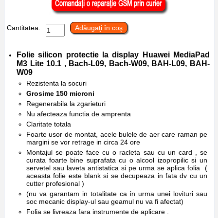
Cantitatea:
Adăugaţi în coş
Folie silicon protectie la display
Huawei MediaPad
M3 Lite 10.1 , Bach-L09, Bach-W09, BAH-L09, BAH-
W09
Rezistenta la socuri
Grosime 150 microni
Regenerabila la zgarieturi
Nu afecteaza functia de amprenta
Claritate totala
Foarte usor de montat, acele bulele de aer care raman pe
margini se vor retrage in circa 24 ore
Montajul se poate face cu o racleta sau cu un card , se
curata foarte bine suprafata cu o alcool izopropilic si un
servetel sau laveta antistatica si pe urma se aplica folia (
aceasta folie este blank si se decupeaza in fata dv cu un
cutter profesional )
(nu va garantam in totalitate ca in urma unei lovituri sau
soc mecanic display-ul sau geamul nu va fi afectat)
Folia se livreaza fara instrumente de aplicare .