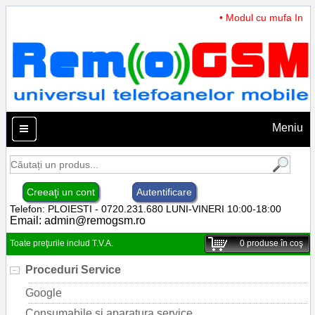
• Modul cu mufa Incarc
Meniu
Creeaţi un cont
Autentificare
Telefon: PLOIESTI - 0720.231.680 LUNI-VINERI 10:00-18:00
Email:
admin@remogsm.ro
Toate preţurile includ T.V.A.
0
produse în coş
Proceduri Service
Google
Consumabile si aparatura service