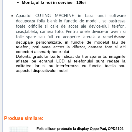
Montajul la noi in service - 10lei
Aparatul CUTING MACHINE in baza unui software
decupeaza folia blank in functie de model , se pastreaza
toate orificiile si caile de acces ale device-ului, telefon,
ceas,tableta, camera foto, Pentru unele device-uri avem si
Avand
folie spate sau full cu acoperire laterala a ramei.
decupaje personalizate, in functie de modelul tau de
telefon, poti avea acces la difuzor, camera foto si alti
conectori ai smartphone-ului.
Datorita gradului foarte ridicat de transparenta, imaginile
afisate pe ecranul LCD al telefonului sunt redate la
calitatea lor si nu interfereaza cu functia tactila sau
aspectul dispozitivului mobil.
Tags:
geam
,
accesorii
,
ecran
,
tableta
,
guard
,
screen saver
,
bah-
w09 service gsm ploiesti
,
bah-l09
,
bach-w09
,
bach-l09
,
huawei
mediapad m3 lite 101
,
display
,
protectie
,
silicon
,
folie
,
aplicare
,
reparatii
Produse similare:
Folie silicon protectie la display Oppo Pad, OPD2101