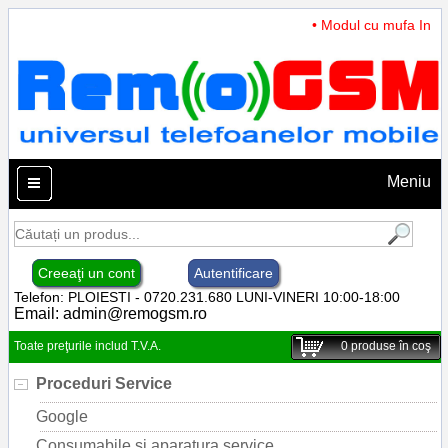
• Modul cu mufa Incarc
Meniu
Creeaţi un cont
Autentificare
Telefon: PLOIESTI - 0720.231.680 LUNI-VINERI 10:00-18:00
Email:
admin@remogsm.ro
Toate preţurile includ T.V.A.
0
produse în coş
Proceduri Service
Google
Consumabile si aparatura service