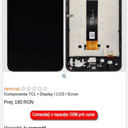
Apreciaţi
Componenta TCL • Display / LCD / Ecran
Preţ:
190
RON
Disponibil:
la comandă