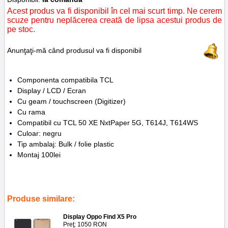
Acest produs va fi disponibil în cel mai scurt timp. Ne cerem
scuze pentru neplăcerea creată de lipsa acestui produs de
pe stoc.
Anunţaţi-mă când produsul va fi disponibil
Componenta compatibila TCL
Display / LCD / Ecran
Cu geam / touchscreen (Digitizer)
Cu rama
Compatibil cu TCL 50 XE NxtPaper 5G, T614J, T614WS
Culoar: negru
Tip ambalaj: Bulk / folie plastic
Montaj 100lei
Tags:
display
,
rama
,
tcl 50 xe nxtpaper 5g
,
inlocuire
,
replace
,
lcd
,
ecran
,
screen
,
tcl 50 xe nxtpaper 5g
,
t614j
,
t614ws
Produse similare:
Display Oppo Find X5 Pro
Preţ: 1050 RON