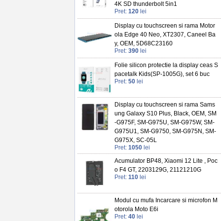
4K SD thunderbolt 5in1
Pret:
120
lei
Display cu touchscreen si rama Motor
ola Edge 40 Neo, XT2307, Caneel Ba
y, OEM, 5D68C23160
Pret:
390
lei
Folie silicon protectie la display ceas S
pacetalk Kids(SP-1005G), set 6 buc
Pret:
50
lei
Display cu touchscreen si rama Sams
ung Galaxy S10 Plus, Black, OEM, SM
-G975F, SM-G975U, SM-G975W, SM-
G975U1, SM-G9750, SM-G975N, SM-
G975X, SC-05L
Pret:
1050
lei
Acumulator BP48, Xiaomi 12 Lite , Poc
o F4 GT, 2203129G, 21121210G
Pret:
110
lei
Modul cu mufa Incarcare si microfon M
otorola Moto E6i
Pret:
40
lei