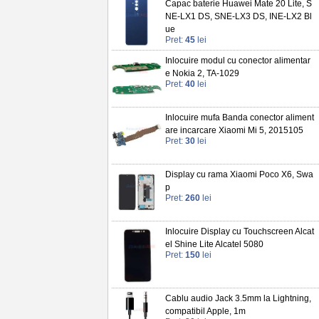
Capac baterie Huawei Mate 20 Lite, S
NE-LX1 DS, SNE-LX3 DS, INE-LX2 Bl
ue
Pret:
45
lei
Inlocuire modul cu conector alimentar
e Nokia 2, TA-1029
Pret:
40
lei
Inlocuire mufa Banda conector aliment
are incarcare Xiaomi Mi 5, 2015105
Pret:
30
lei
Display cu rama Xiaomi Poco X6, Swa
p
Pret:
260
lei
Inlocuire Display cu Touchscreen Alcat
el Shine Lite Alcatel 5080
Pret:
150
lei
Cablu audio Jack 3.5mm la Lightning,
compatibil Apple, 1m