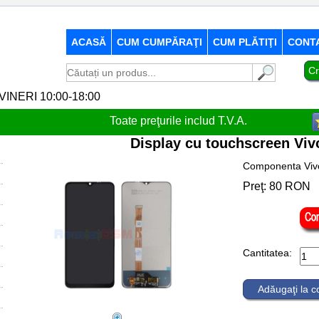
ACASĂ
CUM CUMPĂRAŢI
CUM PLĂTIŢI
CONT
Cr
-VINERI 10:00-18:00
Toate preţurile includ T.V.A.
Display cu touchscreen Viv
Componenta Vivo
Preţ:
80
RON
Cantitatea:
Adăugaţi la 