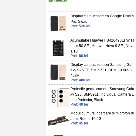
Display cu touchscreen Google Pixel 9
Pro, Swap
Pret:
520
lei
Acumulator Huawei HB426493EFW, H
onor 50 SE , Huawei Nova 9 SE , Nov
a 10
Pret:
80
lei
Display cu touchscreen Samsung Gal
axy S25 FE, SM-S731, OEM, GH82-38
423A
Pret:
480
lei
Protectie geam camere Samsung Gala
xy S23, SM-S911, Individual Camera L
ens Protector, Black
Pret:
40
lei
Modul cu mufa incarcare si microfon Xi
aomi Redmi 10 5G
Pret:
45
lei