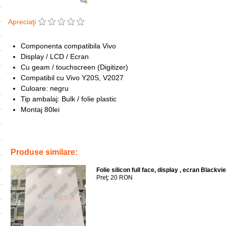
Apreciaţi
Componenta compatibila Vivo
Display / LCD / Ecran
Cu geam / touchscreen (Digitizer)
Compatibil cu Vivo Y20S, V2027
Culoare: negru
Tip ambalaj: Bulk / folie plastic
Montaj 80lei
Tags:
display
,
touchscreen
,
vivo y20s
,
replace
,
lcd
,
inlocuire
,
ecran
,
Produse similare:
Folie silicon full face, display , ecran Black
Preţ: 20 RON