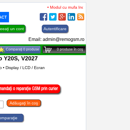
• Modul cu mufa Incarcare si microfon TCL 50 XL
ACT
eeaţi un cont
Autentificare
Email:
admin@remogsm.ro
Comparaţi 0 produse
0
produse în coş
o Y20S, V2027
 • Display / LCD / Ecran
Adăugaţi în coş
comparaţie