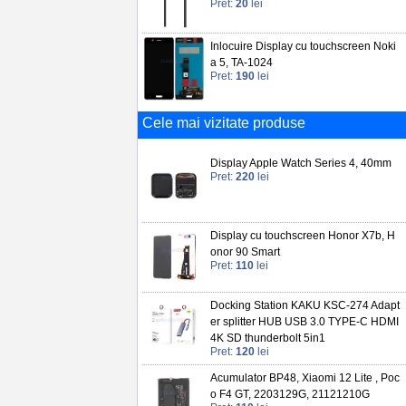
Pret:
20
lei
Inlocuire Display cu touchscreen Noki
a 5, TA-1024
Pret:
190
lei
Cele mai vizitate produse
Display Apple Watch Series 4, 40mm
Pret:
220
lei
Display cu touchscreen Honor X7b, H
onor 90 Smart
Pret:
110
lei
Docking Station KAKU KSC-274 Adapt
er splitter HUB USB 3.0 TYPE-C HDMI
4K SD thunderbolt 5in1
Pret:
120
lei
Acumulator BP48, Xiaomi 12 Lite , Poc
o F4 GT, 2203129G, 21121210G