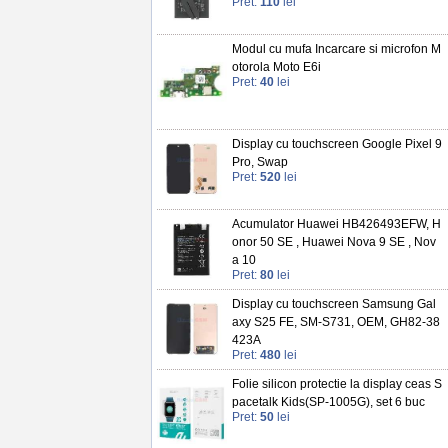
Pret:
110
lei
Modul cu mufa Incarcare si microfon M
otorola Moto E6i
Pret:
40
lei
Display cu touchscreen Google Pixel 9
Pro, Swap
Pret:
520
lei
Acumulator Huawei HB426493EFW, H
onor 50 SE , Huawei Nova 9 SE , Nov
a 10
Pret:
80
lei
Display cu touchscreen Samsung Gal
axy S25 FE, SM-S731, OEM, GH82-38
423A
Pret:
480
lei
Folie silicon protectie la display ceas S
pacetalk Kids(SP-1005G), set 6 buc
Pret:
50
lei