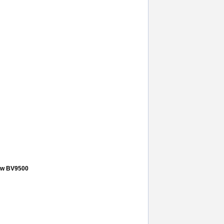
screen
,
v2027
,
complete screen vivo y20s
view BV9500