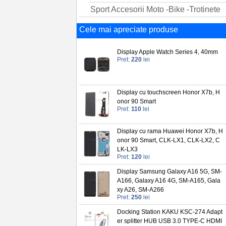
Sport Accesorii Moto -Bike -Trotinete
Cele mai apreciate produse
Display Apple Watch Series 4, 40mm
Pret:
220
lei
Display cu touchscreen Honor X7b, H
onor 90 Smart
Pret:
110
lei
Display cu rama Huawei Honor X7b, H
onor 90 Smart, CLK-LX1, CLK-LX2, C
LK-LX3
Pret:
120
lei
Display Samsung Galaxy A16 5G, SM-
A166, Galaxy A16 4G, SM-A165, Gala
xy A26, SM-A266
Pret:
250
lei
Docking Station KAKU KSC-274 Adapt
er splitter HUB USB 3.0 TYPE-C HDMI