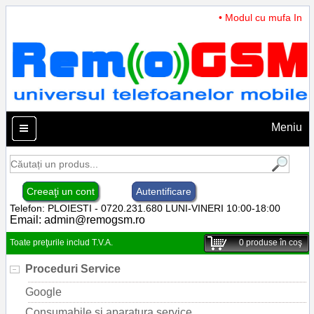
• Modul cu mufa Incarc
Meniu
Creeaţi un cont
Autentificare
Telefon: PLOIESTI - 0720.231.680 LUNI-VINERI 10:00-18:00
Email:
admin@remogsm.ro
Toate preţurile includ T.V.A.
0
produse în coş
Proceduri Service
Google
Consumabile si aparatura service