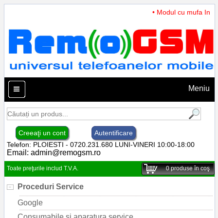
• Modul cu mufa Incarc
Meniu
Creeaţi un cont
Autentificare
Telefon: PLOIESTI - 0720.231.680 LUNI-VINERI 10:00-18:00
Email:
admin@remogsm.ro
Toate preţurile includ T.V.A.
0
produse în coş
Proceduri Service
Google
Consumabile si aparatura service