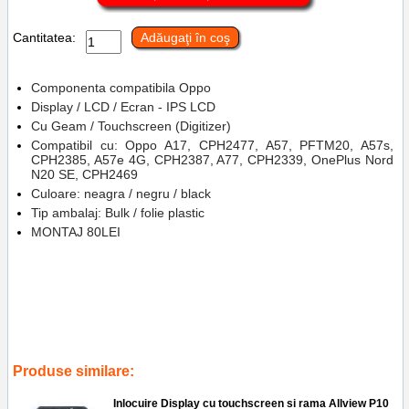
Cantitatea:
Adăugaţi în coş
Componenta compatibila Oppo
Display / LCD / Ecran - IPS LCD
Cu Geam / Touchscreen (Digitizer)
Compatibil cu: Oppo A17, CPH2477, A57, PFTM20, A57s,
CPH2385, A57e 4G, CPH2387, A77, CPH2339, OnePlus Nord
N20 SE, CPH2469
Culoare: neagra / negru / black
Tip ambalaj: Bulk / folie plastic
MONTAJ 80LEI
Tags:
oneplus nord n20 se
,
cph2339
,
a77
,
cph2387
,
a57e 4g
,
cph2385
,
a57s
,
pftm20
,
a57
,
cph2477
,
oppo a17
,
oneplus nord n20
se in service gsm ploiesti
,
a77 5g
,
a57e 4g
,
a57s
,
a57
,
inlocuire
display cu touchscreen oppo a17
,
cph2469
,
replace lcd
,
accesorii
,
reparatii
,
telefoane
Produse similare:
Inlocuire Display cu touchscreen si rama Allview P10