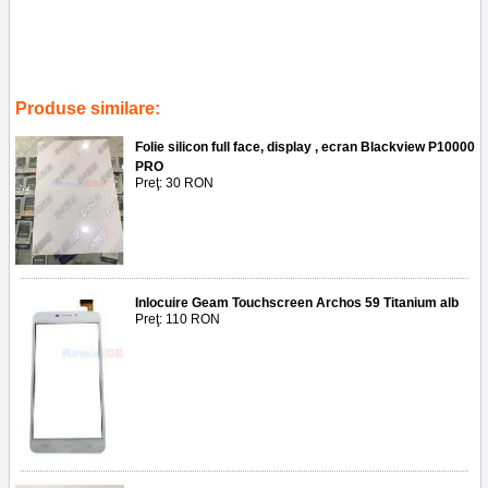
Tags:
inlocuire geam touchscreen myria 3g
,
service gsm
,
reparatii
telefoane
,
ploiesti
,
tablete
Produse similare:
Folie silicon full face, display , ecran Blackview P10000
PRO
Preţ: 30 RON
Inlocuire Geam Touchscreen Archos 59 Titanium alb
Preţ: 110 RON