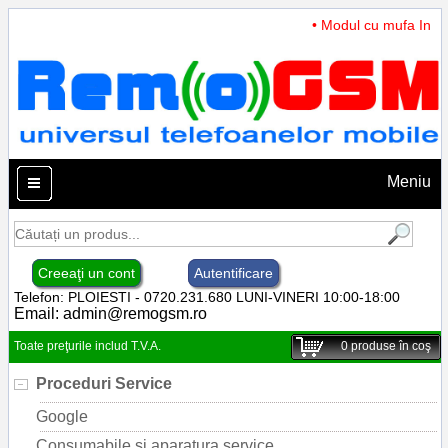
• Modul cu mufa Incarc
Meniu
Creeaţi un cont
Autentificare
Telefon: PLOIESTI - 0720.231.680 LUNI-VINERI 10:00-18:00
Email:
admin@remogsm.ro
Toate preţurile includ T.V.A.
0
produse în coş
Proceduri Service
Google
Consumabile si aparatura service