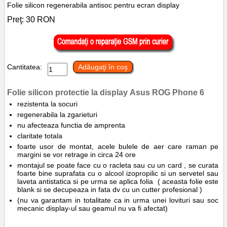
Folie silicon regenerabila antisoc pentru ecran display
Preţ:
30
RON
Cantitatea:
Adăugaţi în coş
Folie silicon protectie la display
Asus
ROG Phone 6
rezistenta la socuri
regenerabila la zgarieturi
nu afecteaza functia de amprenta
claritate totala
foarte usor de montat, acele bulele de aer care raman pe
margini se vor retrage in circa 24 ore
montajul se poate face cu o racleta sau cu un card , se curata
foarte bine suprafata cu o alcool izopropilic si un servetel sau
laveta antistatica si pe urma se aplica folia ( aceasta folie este
blank si se decupeaza in fata dv cu un cutter profesional )
(nu va garantam in totalitate ca in urma unei lovituri sau soc
mecanic display-ul sau geamul nu va fi afectat)