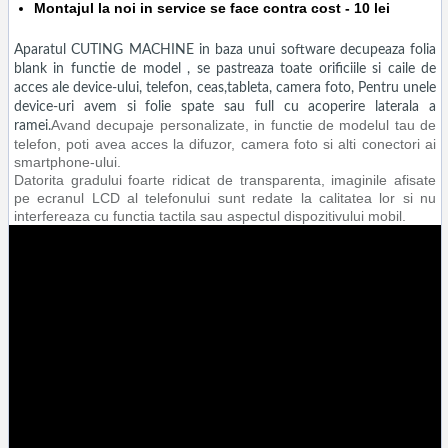
Montajul la noi in service se face contra cost - 10 lei
Aparatul CUTING MACHINE in baza unui software decupeaza folia
blank in functie de model , se pastreaza toate orificiile si caile de
acces ale device-ului, telefon, ceas,tableta, camera foto, Pentru unele
device-uri avem si folie spate sau full cu acoperire laterala a
Avand decupaje personalizate, in functie de modelul tau de
ramei.
telefon, poti avea acces la difuzor, camera foto si alti conectori ai
smartphone-ului.
Datorita gradului foarte ridicat de transparenta, imaginile afisate
pe ecranul LCD al telefonului sunt redate la calitatea lor si nu
interfereaza cu functia tactila sau aspectul dispozitivului mobil.