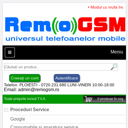
• Modul cu mufa Incarca
Meniu
Creeaţi un cont
Autentificare
Telefon: PLOIESTI - 0720.231.680 LUNI-VINERI 10:00-18:00
Email:
admin@remogsm.ro
Toate preţurile includ T.V.A.
0
produse în coş
Proceduri Service
Google
Consumabile si aparatura service