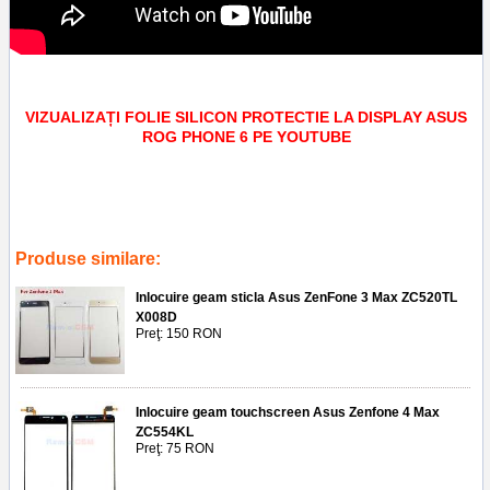
VIZUALIZAȚI FOLIE SILICON PROTECTIE LA DISPLAY ASUS
ROG PHONE 6 PE YOUTUBE
Tags:
piese
,
screen saver
,
reparatii
,
service
,
folie silicon protectie la
display asus rog phone 6 in magazin accesorii telefoane ploiesti
Produse similare:
Inlocuire geam sticla Asus ZenFone 3 Max ZC520TL
X008D
Preţ: 150 RON
Inlocuire geam touchscreen Asus Zenfone 4 Max
ZC554KL
Preţ: 75 RON