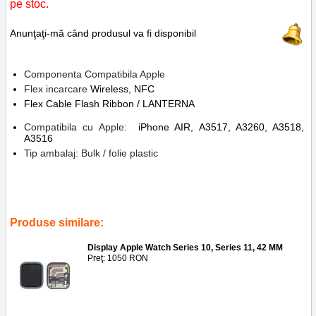
pe stoc.
Anunţaţi-mă când produsul va fi disponibil
Componenta Compatibila Apple
Flex incarcare
Wireless, NFC
Flex Cable Flash Ribbon / LANTERNA
Compatibila cu Apple:
iPhone AIR, A3517, A3260, A3518,
A3516
Tip ambalaj: Bulk / folie plastic
Tags:
flex cable flash ribbon
,
nfc wireless charging
,
banda flex iphone
air
,
replace
,
inlocuire
,
a3517
,
a3260
,
a3518
,
a3516
Produse similare:
Display Apple Watch Series 10, Series 11, 42 MM
Preţ: 1050 RON