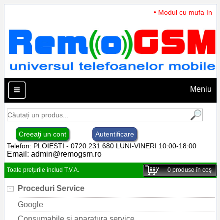
• Modul cu mufa Incarc
Meniu
Creeaţi un cont
Autentificare
Telefon: PLOIESTI - 0720.231.680 LUNI-VINERI 10:00-18:00
Email:
admin@remogsm.ro
Toate preţurile includ T.V.A.
0
produse în coş
Proceduri Service
Google
Consumabile si aparatura service