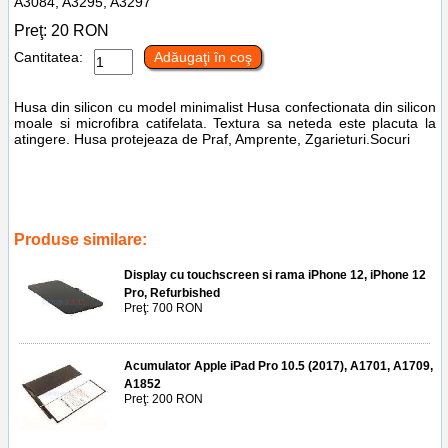
A3084, A3295, A3297
Preţ:
20
RON
Cantitatea:
Adăugaţi în coş
Husa din silicon cu model minimalist Husa confectionata din silicon
moale si microfibra catifelata. Textura sa neteda este placuta la
atingere. Husa protejeaza de Praf, Amprente, Zgarieturi.Socuri
Tags:
husa microfiber soft
,
tpu
,
rose
,
iphone 16 pro max
,
a3296
,
a3084
,
a3295
,
a3297
,
accesorii
,
reparatii
,
telefoane
,
piese
,
case
,
huse
,
telefoane
Produse similare:
Display cu touchscreen si rama iPhone 12, iPhone 12
Pro, Refurbished
Preţ: 700 RON
Acumulator Apple iPad Pro 10.5 (2017), A1701, A1709,
A1852
Preţ: 200 RON