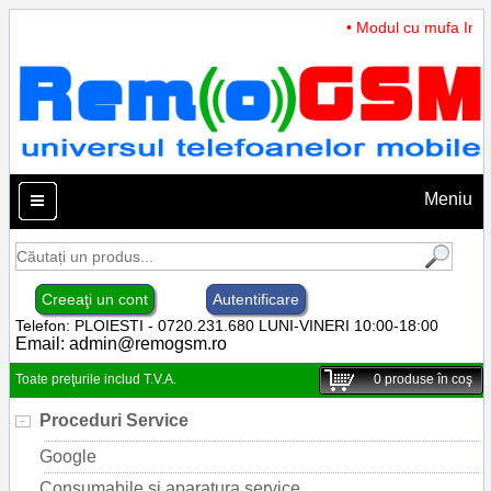
• Modul cu mufa Incar
Meniu
Creeaţi un cont
Autentificare
Telefon: PLOIESTI - 0720.231.680 LUNI-VINERI 10:00-18:00
Email:
admin@remogsm.ro
Toate preţurile includ T.V.A.
0
produse în coş
Proceduri Service
Google
Consumabile si aparatura service