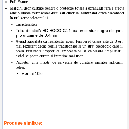
Full Frame
Margini usor curbate pentru o protectie totala a ecranului fără a afecta
sensibilitatea touchscreen-ului sau culorile, eliminând orice disconfort
în utilizarea telefonului.
Caracteristici
Folia de sticlă HD HOCO G14, cu un contur negru elegant
şi o grosime de 0.4mm
Avand suprafata cu rezistenta, acest Tempered Glass este de 3 ori
mai rezistent decat foliile traditionale si un strat oleofobic care ii
ofera rezistenta impotriva amprentelor si celorlalte impuritati,
astfel se poate curata si intretine mai usor.
Pachetul vine insotit de servetele de curatare inaintea aplicarii
foliei.
Montaj 10lei
Tags:
protectie
,
telefoane
,
reparatii
,
guard
,
accesorii
,
screen saver
,
hoco g14
,
a2404
,
a2402
,
a2172
,
a2403
,
folie sticla iphone 12
,
tempered glass
Produse similare: