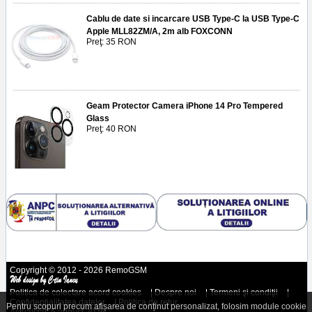
Cablu de date si incarcare USB Type-C la USB Type-C
Apple MLL82ZM/A, 2m alb FOXCONN
Preţ: 35 RON
Geam Protector Camera iPhone 14 Pro Tempered
Glass
Preţ: 40 RON
Copyright © 2012 - 2026 RemoGSM
Politica de colectare acord cookies
|
Despre noi
|
Termeni şi condiţii
|
Confidenţialitatea datelor
|
Politica de retur
Pentru scopuri precum afișarea de conținut personalizat, folosim module cookie