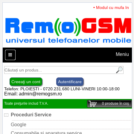
• Modul cu mufa Incarc
Meniu
Creeaţi un cont
Autentificare
Telefon: PLOIESTI - 0720.231.680 LUNI-VINERI 10:00-18:00
Email:
admin@remogsm.ro
Toate preţurile includ T.V.A.
0
produse în coş
Proceduri Service
Google
Consumabile si aparatura service