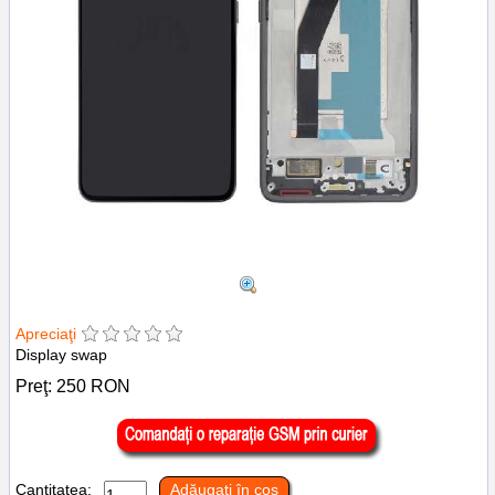
Apreciaţi
Display swap
Preţ:
250
RON
Cantitatea:
Adăugaţi în coş