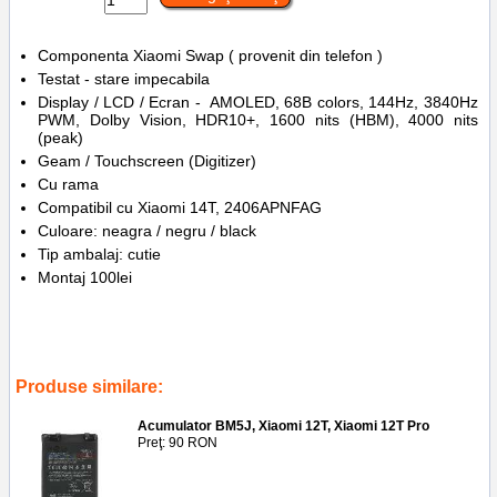
Componenta Xiaomi Swap ( provenit din telefon )
Testat - stare impecabila
Display / LCD / Ecran - AMOLED, 68B colors, 144Hz, 3840Hz
PWM, Dolby Vision, HDR10+, 1600 nits (HBM), 4000 nits
(peak)
Geam / Touchscreen (Digitizer)
Cu rama
Compatibil cu Xiaomi 14T, 2406APNFAG
Culoare: neagra / negru / black
Tip ambalaj: cutie
Montaj 100lei
Tags:
2406apnfag
,
screen
,
ecran
,
lcd
,
inlocuire
,
swap
,
replace
,
xiaomi 14t
,
rama
,
display
Produse similare:
Acumulator BM5J, Xiaomi 12T, Xiaomi 12T Pro
Preţ: 90 RON