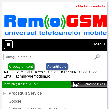
• Modul cu mufa Incarc
Meniu
Creeaţi un cont
Autentificare
Telefon: PLOIESTI - 0720.231.680 LUNI-VINERI 10:00-18:00
Email:
admin@remogsm.ro
Toate preţurile includ T.V.A.
0
produse în coş
Proceduri Service
Google
Consumabile si aparatura service