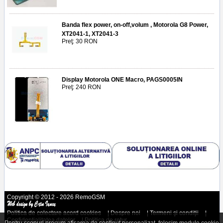
Banda flex power, on-off,volum , Motorola G8 Power,
XT2041-1, XT2041-3
Preţ: 30 RON
Display Motorola ONE Macro, PAGS0005IN
Preţ: 240 RON
Copyright © 2012 - 2026 RemoGSM
Politica de colectare acord cookies
|
Despre noi
|
Termeni şi condiţii
|
Confidenţialitatea datelor
|
Politica de retur