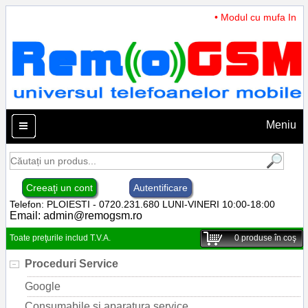
• Modul cu mufa Incarc
Meniu
Creeaţi un cont
Autentificare
Telefon: PLOIESTI - 0720.231.680 LUNI-VINERI 10:00-18:00
Email:
admin@remogsm.ro
Toate preţurile includ T.V.A.
0
produse în coş
Proceduri Service
Google
Consumabile si aparatura service