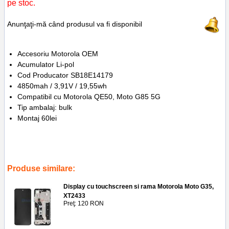
pe stoc.
Anunţaţi-mă când produsul va fi disponibil
Accesoriu Motorola OEM
Acumulator Li-pol
Cod Producator SB18E14179
4850mah / 3,91V / 19,55wh
Compatibil cu Motorola QE50, Moto G85 5G
Tip ambalaj: bulk
Montaj 60lei
Tags:
oem
,
battery
,
sb18e14179
,
moto g85 5g
,
motorola qe50
,
acumulator
,
baterie
,
replace
,
inlocuire
,
battery motorola moto g85 5g
Produse similare:
Display cu touchscreen si rama Motorola Moto G35,
XT2433
Preţ: 120 RON