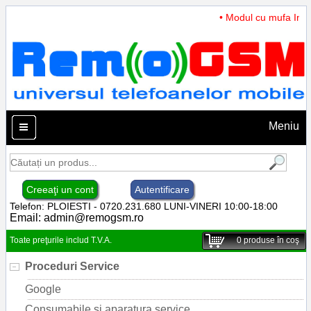
• Modul cu mufa Incar
Meniu
Creeaţi un cont
Autentificare
Telefon: PLOIESTI - 0720.231.680 LUNI-VINERI 10:00-18:00
Email:
admin@remogsm.ro
Toate preţurile includ T.V.A.
0
produse în coş
Proceduri Service
Google
Consumabile si aparatura service