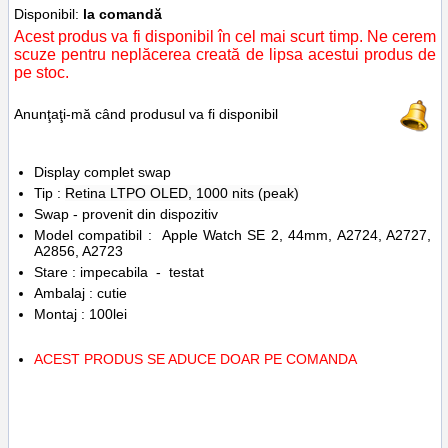
Disponibil:
la comandă
Acest produs va fi disponibil în cel mai scurt timp. Ne cerem
scuze pentru neplăcerea creată de lipsa acestui produs de
pe stoc.
Anunţaţi-mă când produsul va fi disponibil
Display complet swap
Tip :
Retina LTPO OLED, 1000 nits (peak)
Swap - provenit din dispozitiv
Model compatibil : Apple Watch SE 2, 44mm, A2724, A2727,
A2856, A2723
Stare : impecabila - testat
Ambalaj : cutie
Montaj : 100lei
ACEST PRODUS SE ADUCE DOAR PE COMANDA
Tags:
reparatii
,
piese
,
ceas
,
replace lcd
,
telefoane
,
accesorii
,
service gsm ploiesti
,
a2723
,
a2856
,
a2727
,
a2724
,
44 mm
,
inlocuire