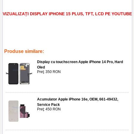
VIZUALIZAȚI DISPLAY IPHONE 15 PLUS, TFT, LCD PE YOUTUBE
Tags:
a3096
,
a3093
,
a2847
,
a3094
,
ltps
,
complete screen iphone
15 plus
,
screen
,
ecran
,
lcd
,
inlocuire
,
replce
,
lcd
,
tft
,
display iphone
15 plus
Produse similare:
Display cu touchscreen Apple iPhone 14 Pro, Hard
Oled
Preţ: 350 RON
Acumulator Apple iPhone 16e, OEM, 661-49432,
Service Pack
Preţ: 450 RON