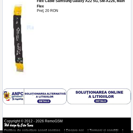
Flex Cable Samsung Galaxy A22 5G, SM-A226, Main
Flex
Preţ: 20 RON
Copyright © 2012 - 2026 RemoGSM
Politica de colectare acord cookies
|
Despre noi
|
Termeni şi condiţii
|