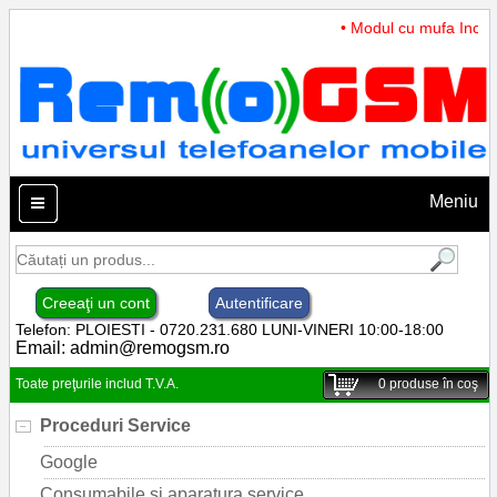
• Modul cu mufa Incarc
Meniu
Creeaţi un cont
Autentificare
Telefon: PLOIESTI - 0720.231.680 LUNI-VINERI 10:00-18:00
Email:
admin@remogsm.ro
Toate preţurile includ T.V.A.
0
produse în coş
Proceduri Service
Google
Consumabile si aparatura service