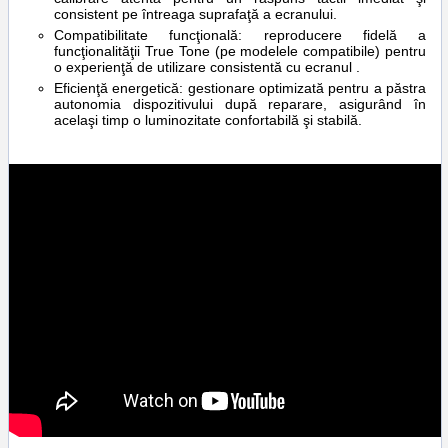
consistent pe întreaga suprafaţă a ecranului.
Compatibilitate funcţională: reproducere fidelă a
funcţionalităţii True Tone (pe modelele compatibile) pentru
o experienţă de utilizare consistentă cu ecranul .
Eficienţă energetică: gestionare optimizată pentru a păstra
autonomia dispozitivului după reparare, asigurând în
acelaşi timp o luminozitate confortabilă şi stabilă.