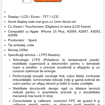
Display / LCD / Ecran - TFT / LCD
Acest display este mai gros cu 1mm decat cel
Cu Geam / Touchscreen (Digitizer) si rama (LCD frame)
Compatibil cu Apple: iPhone 15 Plus, A3094, A2847, A3093,
A3096
Producator : Spark
Tip ambalaj: cutie
Montaj 100lei
Specificaţii tehnice – LTPS Mastery
Tehnologie LTPS (Polisilicon la temperatură joasă):
mobilitate superioară a electronilor pentru o densitate
mare a pixelilor, o precizie excelentă a afişajului şi un
consum optimizat de energie.
Performanţă vizuală: rezoluţie fină, culori fidele, contraste
îmbunătăţite, luminozitate ridicată (niţi) şi gamă extinsă de
culori pentru un afişaj vibrant şi lizibil în toate condiţiile.
Stabilitate structurală: design rigid cu dilatare termică
redusă pentru o asamblare precisă şi o durabilitate
mecanică mai bună în timp.
Conectivitate şi calibrare: conectori FPC de gradul A şi
calibrare atentă pentru un răspuns tactil imediat şi