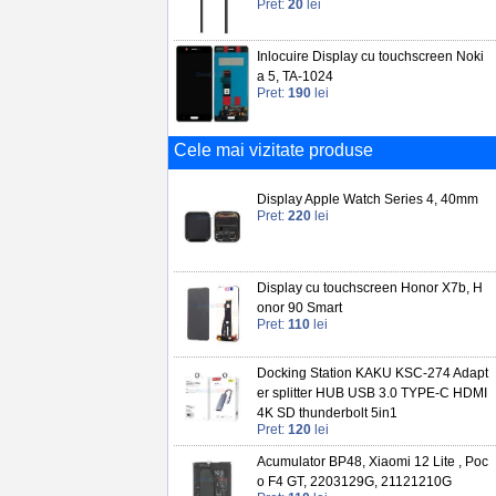
Pret:
20
lei
Inlocuire Display cu touchscreen Noki
a 5, TA-1024
Pret:
190
lei
Cele mai vizitate produse
Display Apple Watch Series 4, 40mm
Pret:
220
lei
Display cu touchscreen Honor X7b, H
onor 90 Smart
Pret:
110
lei
Docking Station KAKU KSC-274 Adapt
er splitter HUB USB 3.0 TYPE-C HDMI
4K SD thunderbolt 5in1
Pret:
120
lei
Acumulator BP48, Xiaomi 12 Lite , Poc
o F4 GT, 2203129G, 21121210G