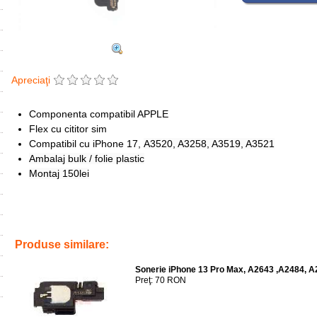
Apreciaţi
Componenta compatibil APPLE
Flex cu cititor sim
Compatibil cu iPhone 17,
A3520, A3258, A3519, A3521
Ambalaj bulk / folie plastic
Montaj 150lei
Tags:
sim card reader iphone 17
,
inlocuire
,
iphone 17
,
replace
,
cititor 
Produse similare:
Sonerie iPhone 13 Pro Max, A2643 ,A2484, A
Preţ: 70 RON