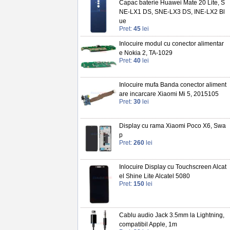
Capac baterie Huawei Mate 20 Lite, S
NE-LX1 DS, SNE-LX3 DS, INE-LX2 Bl
ue
Pret:
45
lei
Inlocuire modul cu conector alimentar
e Nokia 2, TA-1029
Pret:
40
lei
Inlocuire mufa Banda conector aliment
are incarcare Xiaomi Mi 5, 2015105
Pret:
30
lei
Display cu rama Xiaomi Poco X6, Swa
p
Pret:
260
lei
Inlocuire Display cu Touchscreen Alcat
el Shine Lite Alcatel 5080
Pret:
150
lei
Cablu audio Jack 3.5mm la Lightning,
compatibil Apple, 1m