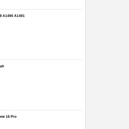
489 A1490 A1491
mah
one 16 Pro