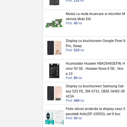
Pret:
110
lei
Modul cu mufa Incarcare si microfon M
otorola Moto E6i
Pret:
40
lei
Display cu touchscreen Google Pixel 9
Pro, Swap
Pret:
520
lei
Acumulator Huawei HB426493EFW, H
onor 50 SE , Huawei Nova 9 SE , Nov
a 10
Pret:
80
lei
Display cu touchscreen Samsung Gal
axy S25 FE, SM-S731, OEM, GH82-38
423A
Pret:
480
lei
Folie silicon protectie la display ceas S
pacetalk Kids(SP-1005G), set 6 buc
Pret:
50
lei