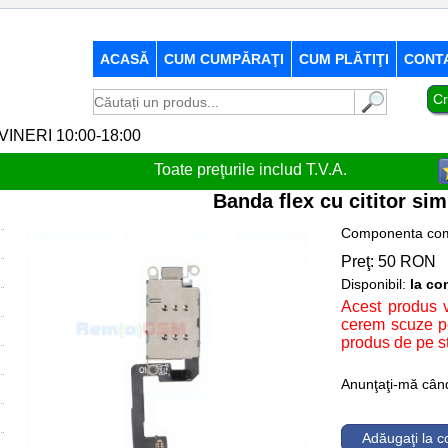
ACASĂ
CUM CUMPĂRAŢI
CUM PLĂTIŢI
CONT
Cr
-VINERI 10:00-18:00
Toate preţurile includ T.V.A.
Banda flex cu cititor si
Componenta com
Preţ:
50
RON
Disponibil:
la c
Acest produs v
cerem scuze pe
produs de pe s
Anunţaţi-mă când 
Adăugaţi la 