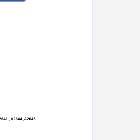
sim
,
banda flex
,
a3520
,
a3258
,
a3519
,
a3521
2641 , A2644 ,A2645