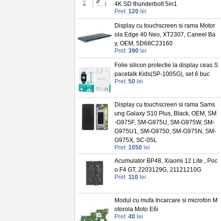
4K SD thunderbolt 5in1
Pret:
120
lei
Display cu touchscreen si rama Motor
ola Edge 40 Neo, XT2307, Caneel Ba
y, OEM, 5D68C23160
Pret:
390
lei
Folie silicon protectie la display ceas S
pacetalk Kids(SP-1005G), set 6 buc
Pret:
50
lei
Display cu touchscreen si rama Sams
ung Galaxy S10 Plus, Black, OEM, SM
-G975F, SM-G975U, SM-G975W, SM-
G975U1, SM-G9750, SM-G975N, SM-
G975X, SC-05L
Pret:
1050
lei
Acumulator BP48, Xiaomi 12 Lite , Poc
o F4 GT, 2203129G, 21121210G
Pret:
110
lei
Modul cu mufa Incarcare si microfon M
otorola Moto E6i
Pret:
40
lei