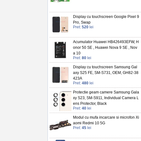
Display cu touchscreen Google Pixel 9
Pro, Swap
Pret:
520
lei
Acumulator Huawei HB426493EFW, H
onor 50 SE , Huawei Nova 9 SE , Nov
a 10
Pret:
80
lei
Display cu touchscreen Samsung Gal
axy S25 FE, SM-S731, OEM, GH82-38
423A
Pret:
480
lei
Protectie geam camere Samsung Gala
xy S23, SM-S911, Individual Camera L
ens Protector, Black
Pret:
40
lei
Modul cu mufa incarcare si microfon Xi
aomi Redmi 10 5G
Pret:
45
lei