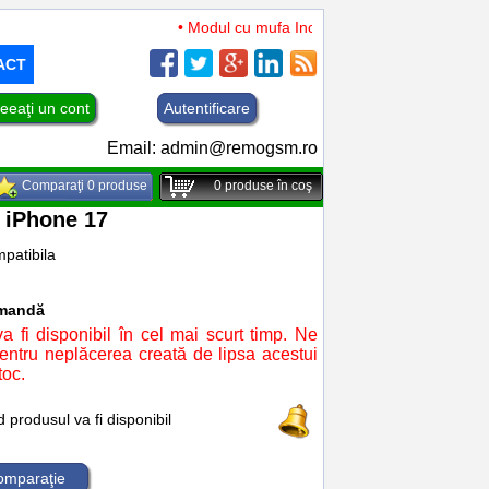
• Modul cu mufa Incarcare si microfon TCL 50 XL
ACT
eeaţi un cont
Autentificare
Email:
admin@remogsm.ro
Comparaţi 0 produse
0
produse în coş
m iPhone 17
patibila
omandă
a fi disponibil în cel mai scurt timp. Ne
ntru neplăcerea creată de lipsa acestui
toc.
produsul va fi disponibil
comparaţie