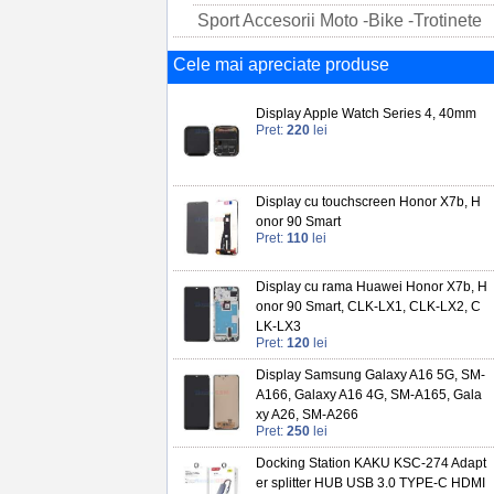
Sport Accesorii Moto -Bike -Trotinete
Cele mai apreciate produse
Display Apple Watch Series 4, 40mm
Pret:
220
lei
Display cu touchscreen Honor X7b, H
onor 90 Smart
Pret:
110
lei
Display cu rama Huawei Honor X7b, H
onor 90 Smart, CLK-LX1, CLK-LX2, C
LK-LX3
Pret:
120
lei
Display Samsung Galaxy A16 5G, SM-
A166, Galaxy A16 4G, SM-A165, Gala
xy A26, SM-A266
Pret:
250
lei
Docking Station KAKU KSC-274 Adapt
er splitter HUB USB 3.0 TYPE-C HDMI