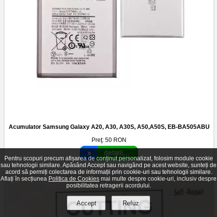
Acumulator Samsung Galaxy A20, A30, A30S, A50,A50S, EB-BA505ABU
Preţ:
50
RON
Pentru scopuri precum afișarea de conținut personalizat, folosim module cookie
sau tehnologii similare. Apăsând Accept sau navigând pe acest website, sunteți de
acord să permiți colectarea de informații prin cookie-uri sau tehnologii similare.
Aflați în secțiunea
Politica de Cookies
mai multe despre cookie-uri, inclusiv despre
posibilitatea retragerii acordului.