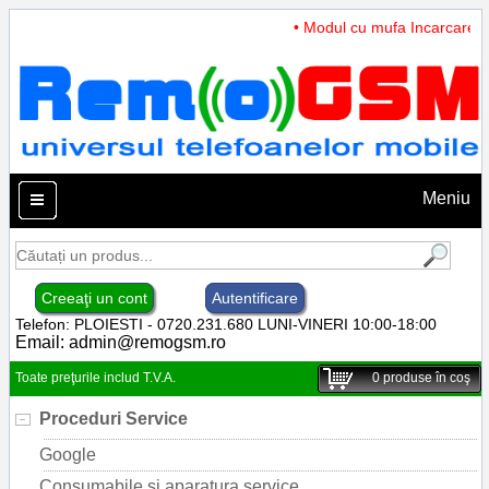
• Modul cu mufa Incarcare si micr
Meniu
Creeaţi un cont
Autentificare
Telefon: PLOIESTI - 0720.231.680 LUNI-VINERI 10:00-18:00
Email:
admin@remogsm.ro
Toate preţurile includ T.V.A.
0
produse în coş
Proceduri Service
Google
Consumabile si aparatura service