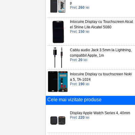
p
Pret:
260
lei
Inlocuire Display cu Touchscreen Alcat
el Shine Lite Alcatel 5080
Pret:
150
lei
Cablu audio Jack 3.5mm la Lightning,
compatibil Apple, 1m
Pret:
20
lei
Inlocuire Display cu touchscreen Noki
a 5, TA-1024
Pret:
190
lei
Cele mai vizitate produse
Display Apple Watch Series 4, 40mm
Pret:
220
lei