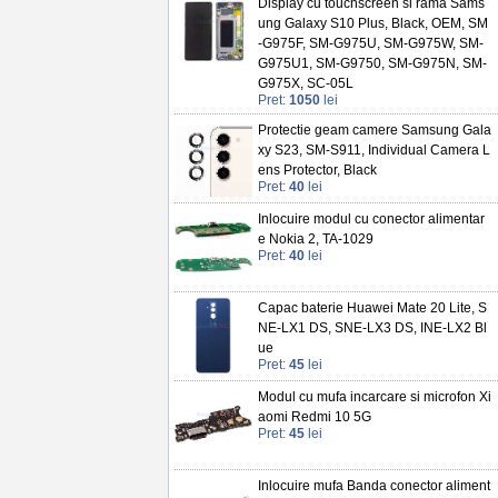
Display cu touchscreen si rama Sams
ung Galaxy S10 Plus, Black, OEM, SM
-G975F, SM-G975U, SM-G975W, SM-
G975U1, SM-G9750, SM-G975N, SM-
G975X, SC-05L
Pret:
1050
lei
Protectie geam camere Samsung Gala
xy S23, SM-S911, Individual Camera L
ens Protector, Black
Pret:
40
lei
Inlocuire modul cu conector alimentar
e Nokia 2, TA-1029
Pret:
40
lei
Capac baterie Huawei Mate 20 Lite, S
NE-LX1 DS, SNE-LX3 DS, INE-LX2 Bl
ue
Pret:
45
lei
Modul cu mufa incarcare si microfon Xi
aomi Redmi 10 5G
Pret:
45
lei
Inlocuire mufa Banda conector aliment