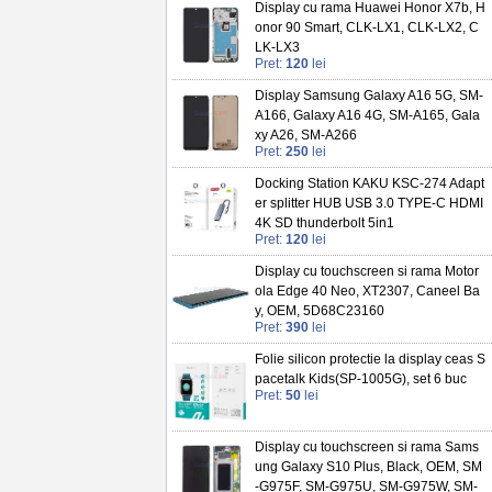
Display cu rama Huawei Honor X7b, H
onor 90 Smart, CLK-LX1, CLK-LX2, C
LK-LX3
Pret:
120
lei
Display Samsung Galaxy A16 5G, SM-
A166, Galaxy A16 4G, SM-A165, Gala
xy A26, SM-A266
Pret:
250
lei
Docking Station KAKU KSC-274 Adapt
er splitter HUB USB 3.0 TYPE-C HDMI
4K SD thunderbolt 5in1
Pret:
120
lei
Display cu touchscreen si rama Motor
ola Edge 40 Neo, XT2307, Caneel Ba
y, OEM, 5D68C23160
Pret:
390
lei
Folie silicon protectie la display ceas S
pacetalk Kids(SP-1005G), set 6 buc
Pret:
50
lei
Display cu touchscreen si rama Sams
ung Galaxy S10 Plus, Black, OEM, SM
-G975F, SM-G975U, SM-G975W, SM-