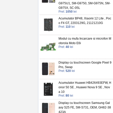
G975U1, SM-G9750, SM-G975N, SM-
G975X, SC-05L
Pret:
1050
lei
Acumulator BP48, Xiaomi 12 Lite , Poc
o F4 GT, 2203129G, 21121210G
Pret:
110
lei
Modul cu mufa Incarcare si microfon M
otorola Moto E6i
Pret:
40
lei
Display cu touchscreen Google Pixel 9
Pro, Swap
Pret:
520
lei
Acumulator Huawei HB426493EFW, H
onor 50 SE , Huawei Nova 9 SE , Nov
a 10
Pret:
80
lei
Display cu touchscreen Samsung Gal
axy S25 FE, SM-S731, OEM, GH82-38
423A