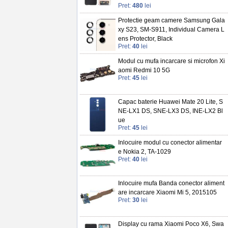
Pret:
480
lei
Protectie geam camere Samsung Gala
xy S23, SM-S911, Individual Camera L
ens Protector, Black
Pret:
40
lei
Modul cu mufa incarcare si microfon Xi
aomi Redmi 10 5G
Pret:
45
lei
Capac baterie Huawei Mate 20 Lite, S
NE-LX1 DS, SNE-LX3 DS, INE-LX2 Bl
ue
Pret:
45
lei
Inlocuire modul cu conector alimentar
e Nokia 2, TA-1029
Pret:
40
lei
Inlocuire mufa Banda conector aliment
are incarcare Xiaomi Mi 5, 2015105
Pret:
30
lei
Display cu rama Xiaomi Poco X6, Swa