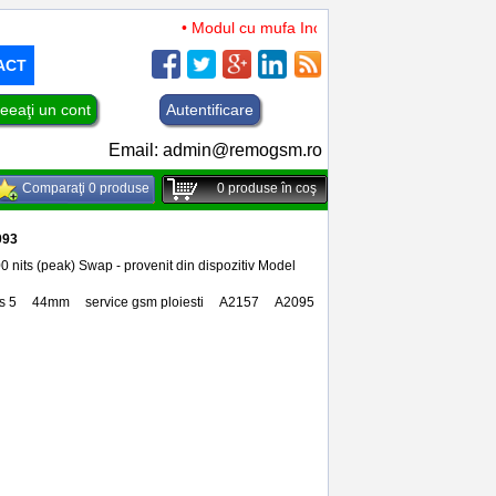
• Modul cu mufa Incarcare si microfon TCL 50 XL
ACT
eeaţi un cont
Autentificare
Email:
admin@remogsm.ro
Comparaţi 0 produse
0
produse în coş
093
 nits (peak) Swap - provenit din dispozitiv Model
s 5
,
44mm
,
service gsm ploiesti
,
A2157
,
A2095
,