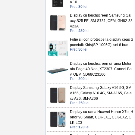
a 10
Pret:
80
lei
Display cu touchscreen Samsung Gal
axy S25 FE, SM-S731, OEM, GH82-38
423A
Pret:
480
lei
Folie silicon protectie la display ceas S
pacetalk Kids(SP-1005G), set 6 buc
Pret:
50
lei
Display cu touchscreen si rama Motor
ola Edge 40 Neo, XT2307, Caneel Ba
y, OEM, 5D68C23160
Pret:
390
lei
Display Samsung Galaxy A16 5G, SM-
A166, Galaxy A16 4G, SM-A165, Gala
xy A26, SM-A266
Pret:
250
lei
Display cu rama Huawei Honor X7b, H
onor 90 Smart, CLK-LX1, CLK-LX2, C
LK-LX3
Pret:
120
lei