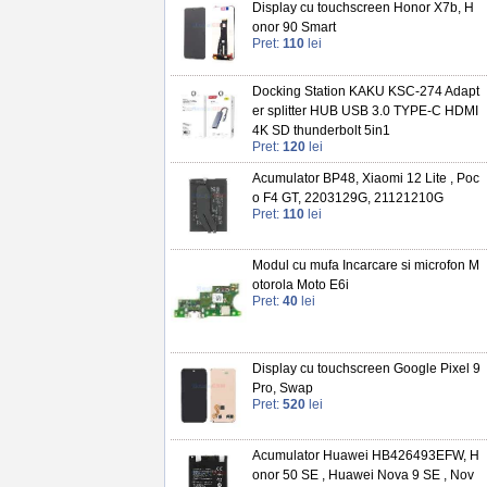
Display cu touchscreen Honor X7b, H
onor 90 Smart
Pret:
110
lei
Docking Station KAKU KSC-274 Adapt
er splitter HUB USB 3.0 TYPE-C HDMI
4K SD thunderbolt 5in1
Pret:
120
lei
Acumulator BP48, Xiaomi 12 Lite , Poc
o F4 GT, 2203129G, 21121210G
Pret:
110
lei
Modul cu mufa Incarcare si microfon M
otorola Moto E6i
Pret:
40
lei
Display cu touchscreen Google Pixel 9
Pro, Swap
Pret:
520
lei
Acumulator Huawei HB426493EFW, H
onor 50 SE , Huawei Nova 9 SE , Nov