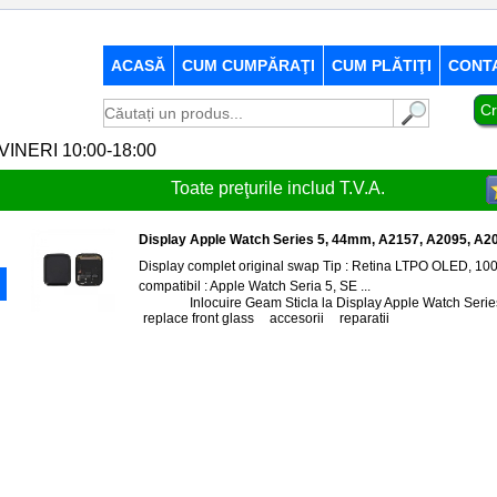
ACASĂ
CUM CUMPĂRAŢI
CUM PLĂTIŢI
CONT
Cr
-VINERI 10:00-18:00
Toate preţurile includ T.V.A.
Display Apple Watch Series 5, 44mm, A2157, A2095, A2
Display complet original swap Tip : Retina LTPO OLED, 1000
compatibil : Apple Watch Seria 5, SE ...
Tags:
Inlocuire Geam Sticla la Display Apple Watch Serie
replace front glass
,
accesorii
,
reparatii