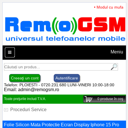
• Modul cu mufa In
Meniu
Creeaţi un cont
Autentificare
Telefon: PLOIESTI - 0720.231.680 LUNI-VINERI 10:00-18:00
Email:
admin@remogsm.ro
Toate preţurile includ T.V.A.
0
produse în coş
Proceduri Service
Folie Silicon Mata Protectie Ecran Display Iphone 15 Pro