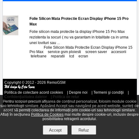
Max
Folie Silicon Mata Protectie Ecran Display iPhone 15 Pro
Max
Folie silicon mata protectie la display iPhone 15 Pro Max
rezistenta la socuri ( nu va garantam in totalitate ca in urma
unei lovituri sau ...
Tags:
Folie Silicon Mata Protectie Ecran Display iPhone 15
Pro Max
,
service gsm ploiesti
,
screen saver
,
accesorii
,
telefoane
,
reparatii
,
lcd
,
ecran
Copyright © 2012 - 2026 RemoGSM
Politica de colectare acord cookies
|
Despre noi
|
Termeni şi condiţii
|
Confidenţialitatea datelor
|
Politica de retur
Actualizat: 9 august 2026
Pentru scopuri precum afișarea de conținut personalizat, folosim module cookie
Autentificare
sau tehnologii similare. Apăsând Accept sau navigând pe acest website, sunteți de
acord să permiți colectarea de informații prin cookie-uri sau tehnologii similare.
A.N.P.C.
Aflați în secțiunea
Politica de Cookies
mai multe despre cookie-uri, inclusiv despre
posibilitatea retragerii acordului.