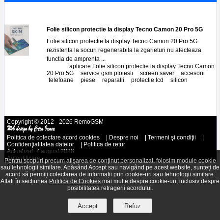
Pro 5g
Folie silicon protectie la display Tecno Camon 20 Pro 5G
Folie silicon protectie la display Tecno Camon 20 Pro 5G
rezistenta la socuri regenerabila la zgarieturi nu afecteaza
functia de amprenta ...
Tags:
aplicare Folie silicon protectie la display Tecno Camon
20 Pro 5G
,
service gsm ploiesti
,
screen saver
,
accesorii
,
telefoane
,
piese
,
reparatii
,
protectie lcd
,
silicon
Copyright © 2012 - 2026 RemoGSM
Politica de colectare acord cookies
|
Despre noi
|
Termeni şi condiţii
|
Confidenţialitatea datelor
|
Politica de retur
Actualizat: 7 august 2026
Autentificare
Pentru scopuri precum afișarea de conținut personalizat, folosim module cookie
A.N.P.C.
sau tehnologii similare. Apăsând Accept sau navigând pe acest website, sunteți de
acord să permiți colectarea de informații prin cookie-uri sau tehnologii similare.
Aflați în secțiunea
Politica de Cookies
mai multe despre cookie-uri, inclusiv despre
posibilitatea retragerii acordului.