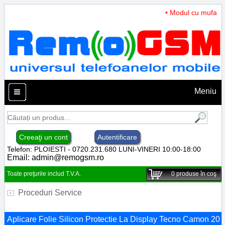
• Modul cu mufa In
Meniu
Creeaţi un cont
Autentificare
Telefon: PLOIESTI - 0720.231.680 LUNI-VINERI 10:00-18:00
Email:
admin@remogsm.ro
Toate preţurile includ T.V.A.
0
produse în coş
Proceduri Service
Aplicare Folie Silicon Protectie La Display Tecno Camon 20